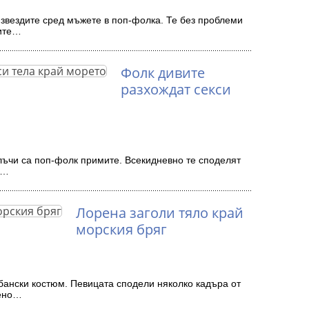
 звездите сред мъжете в поп-фолка. Те без проблеми
ните…
Фолк дивите
разхождат секси
лъчи са поп-фолк примите. Всекидневно те споделят
я…
Лорена заголи тяло край
морския бряг
бански костюм. Певицата сподели няколко кадъра от
лено…