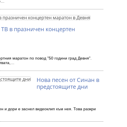
те…
 ТВ в празничен концертен
ртния маратон по повод "50 години град Девня".
твата,…
Нова песен от Синан в
предстоящите дни
ен и дори е заснел видеоклип към нея. Това разкри