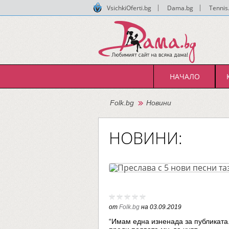
VsichkiOferti.bg
|
Dama.bg
|
Tennis
НАЧАЛО
Folk.bg
Новини
НОВИНИ:
от
Folk.bg
на
03.09.2019
“Имам една изненада за публиката.