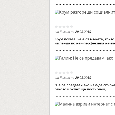
от
Folk.bg
на
29.08.2019
Крум показа, че е от мъжете, които 
изглежда по най-перфектния начи
от
Folk.bg
на
29.08.2019
“Не се предавай ако някъде сбърка
отново и успех ще постигнеш,…