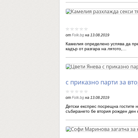
от
Folk.bg
на
13.08.2019
Камелия определено успява да пр
кадър от разгара на лятото,…
с приказно парти за вт
от
Folk.bg
на
13.08.2019
Детски експрес посрещна гостите 
събирането бе втория рожден ден