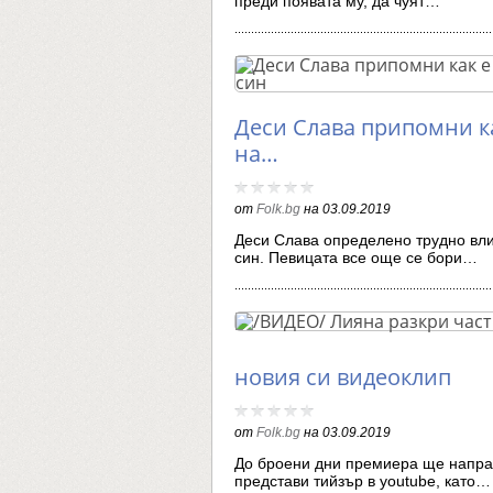
преди появата му, да чуят…
Деси Слава припомни к
на…
от
Folk.bg
на
03.09.2019
Деси Слава определено трудно вли
син. Певицата все още се бори…
новия си видеоклип
от
Folk.bg
на
03.09.2019
До броени дни премиера ще направ
представи тийзър в youtube, като…