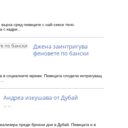
върха сред певиците с най-секси тяло.
а с кадри…
Джена заинтригува
феновете по бански
а в социалните мрежи. Певицата сподели интригуващ
но…
Андреа изкушава от Дубай
реализира преди броени дни в Дубай. Певицата е в