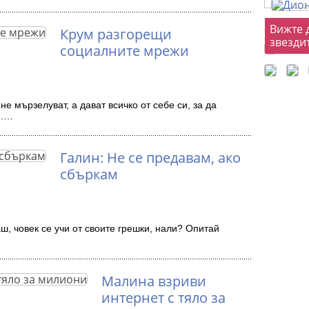
Фот
Вижте 
Крум разгорещи
звезди
социалните мрежи
не мързелуват, а дават всичко от себе си, за да
н.…
Галин: Не се предавам, ако
сбъркам
ш, човек се учи от своите грешки, нали? Опитай
Малина взриви
интернет с тяло за