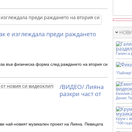
НОВИ
ак е изглеждала преди раждането
Галин и 
за във физическа форма след раждането на втория си
"Пайнер
/ВИДЕО/ Лияна
разкри част от
Емилия 
Денис Т
Крум с 
"100 сър
и най-новият музикален проект на Лияна. Певицата