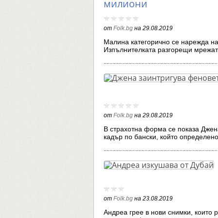
милиони
от
Folk.bg
на
29.08.2019
Малина категорично се нарежда на 
Изпълнителката разгорещи мрежат
от
Folk.bg
на
29.08.2019
В страхотна форма се показа Джен
кадър по бански, който определе
от
Folk.bg
на
23.08.2019
Андреа грее в нови снимки, които 