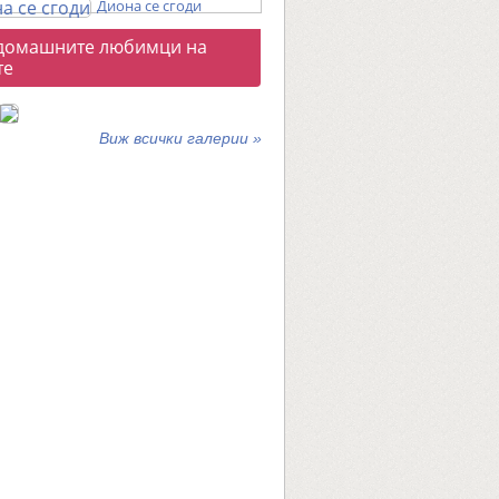
Диона се сгоди
о
домашните любимци на
галерии
те
Виж всички галерии »