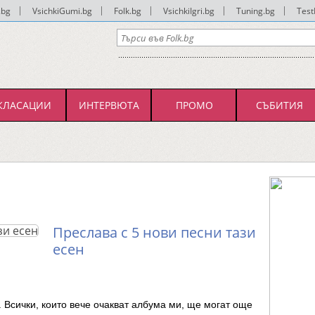
.bg
|
VsichkiGumi.bg
|
Folk.bg
|
VsichkiIgri.bg
|
Tuning.bg
|
Test
КЛАСАЦИИ
ИНТЕРВЮТА
ПРОМО
СЪБИТИЯ
Преслава с 5 нови песни тази
есен
 Всички, които вече очакват албума ми, ще могат още