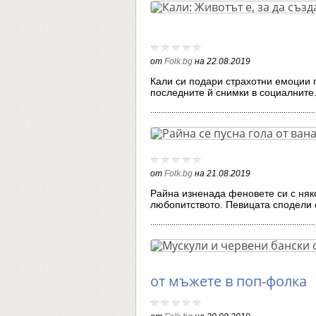
от
Folk.bg
на
22.08.2019
Кали си подари страхотни емоции п
последните й снимки в социалнит
от
Folk.bg
на
21.08.2019
Райна изненада феновете си с няк
любопитството. Певицата сподели
от мъжете в поп-фолка