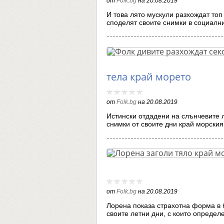
от
Folk.bg
на
20.08.2019
И това лято мускули разхождат топ
споделят своите снимки в социал
тела край морето
от
Folk.bg
на
20.08.2019
Истински отдадени на слънчевите 
снимки от своите дни край морски
от
Folk.bg
на
20.08.2019
Лорена показа страхотна форма в 
своите летни дни, с които опреде