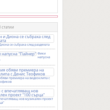
 статии
Диона се събраха след раздялата
Фики
напусна
"
обяви премиера на видеоклипа с
еофиков
впечатляващ нов музикален проект
ца"