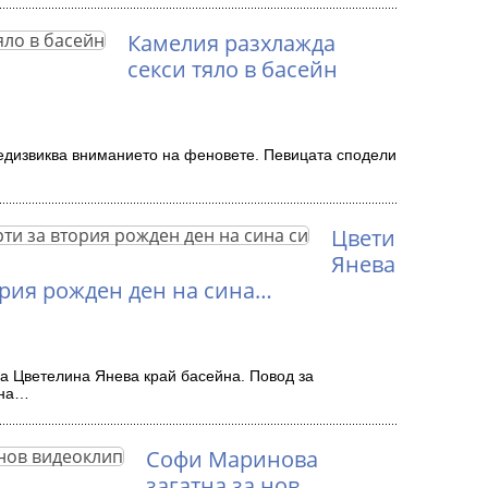
Камелия разхлажда
секси тяло в басейн
едизвиква вниманието на феновете. Певицата сподели
Цвети
Янева
ория рожден ден на сина…
на Цветелина Янева край басейна. Повод за
 на…
Софи Маринова
загатна за нов