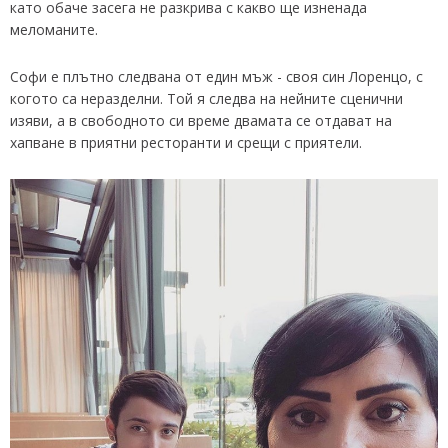
като обаче засега не разкрива с какво ще изненада
меломаните.
Софи е плътно следвана от един мъж - своя син Лоренцо, с
когото са неразделни. Той я следва на нейните сценични
изяви, а в свободното си време двамата се отдават на
хапване в приятни ресторанти и срещи с приятели.