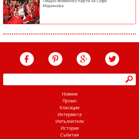
Пищно моминско парти за Софи
Маринова
h
Новини
Промо
Класации
Интервюта
Изпълнители
Истории
Събития