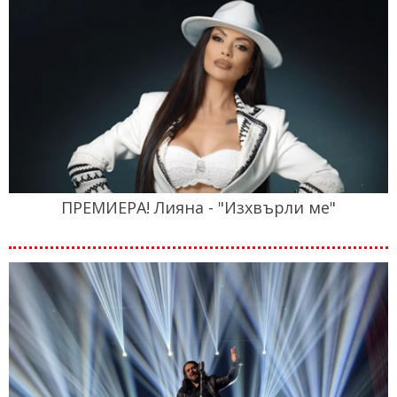
ПРЕМИЕРА! Лияна - "Изхвърли ме"