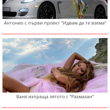
Антонио с първи проект "Идвам да те взема"
Ваня изпраща лятото с "Размазан"