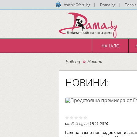
VsichkiOferti.bg
|
Dama.bg
|
Tennis
НАЧАЛО
Folk.bg
Новини
НОВИНИ:
от
Folk.bg
на
18.11.2019
Галена засне нов видеоклип и зага