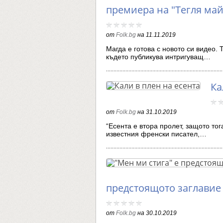
премиера на "Тегля ма
от
Folk.bg
на
11.11.2019
Магда е готова с новото си видео.
където публикува интригуващ…
Ка
от
Folk.bg
на
31.10.2019
“Есента е втора пролет, защото тог
известния френски писател,…
предстоящото заглавие 
от
Folk.bg
на
30.10.2019