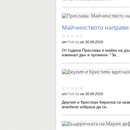
Майчинството направи 
от
Folk.bg
на
30.09.2019
От година Преслава е майка на дъщ
изминал ден я променя. “За…
от
Folk.bg
на
30.09.2019
Джулия и Кристиан Кирилов си каза
влюбени избраха да се…