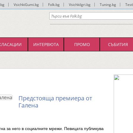
.bg
|
VsichkiGumi.bg
|
Folk.bg
|
VsichkiIgri.bg
|
Tuning.bg
|
Test
КЛАСАЦИИ
ИНТЕРВЮТА
ПРОМО
СЪБИТИЯ
Предстояща премиера от
Галена
тна за него в социалните мрежи. Певицата публикува