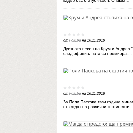
кадър със статус #soon. Очаква…
от
Folk.bg
на
16.11.2019
Дуетната песен на Крум и Андреа 
след официалната си премиера.…
от
Folk.bg
на
16.11.2019
За Поли Паскова тази година минав
отвеждат на различни континенти