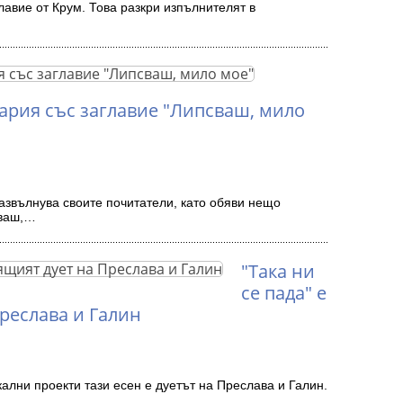
лавие от Крум. Това разкри изпълнителят в
ария със заглавие "Липсваш, мило
азвълнува своите почитатели, като обяви нещо
сваш,…
"Така ни
се пада" е
реслава и Галин
ални проекти тази есен е дуетът на Преслава и Галин.