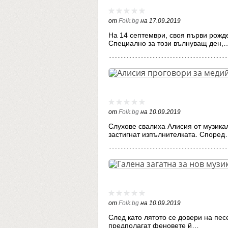
от
Folk.bg
на
17.09.2019
На 14 септември, своя първи рожд
Специално за този вълнуващ ден,
от
Folk.bg
на
10.09.2019
Слухове свалиха Алисия от музикал
застигнат изпълнителката. Споре
от
Folk.bg
на
10.09.2019
След като лятото се довери на песе
предполагат феновете й…