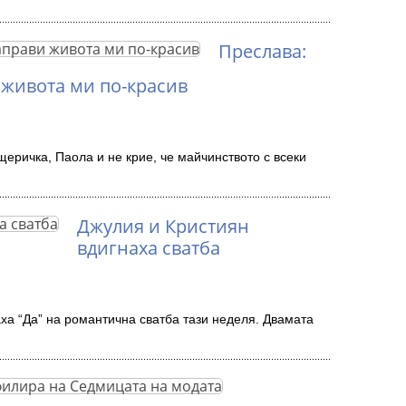
Преслава:
живота ми по-красив
еричка, Паола и не крие, че майчинството с всеки
Джулия и Кристиян
вдигнаха сватба
ха “Да” на романтична сватба тази неделя. Двамата