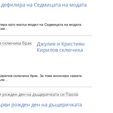
дефилира на Седмицата на модата
ира като малък модел на Седмицата на модата.
тски…
Джулия и Кристиян
Кирилов сключиха
Кирилов сключиха брак. За това анонсира самата
сали…
ърви рожден ден на дъщеричката