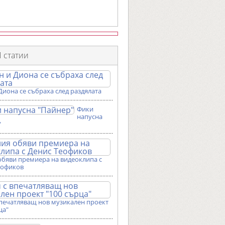
 статии
Диона се събраха след раздялата
Фики
напусна
"
обяви премиера на видеоклипа с
еофиков
впечатляващ нов музикален проект
ца"