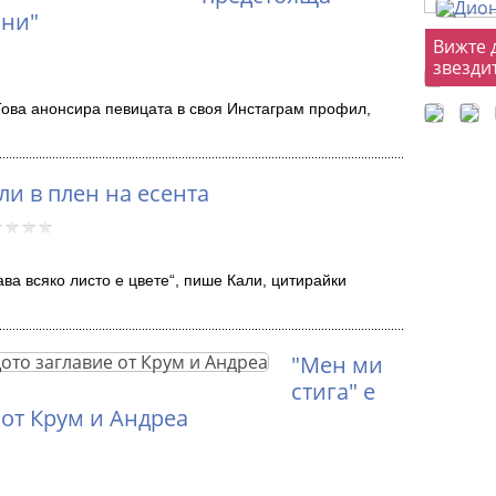
йни"
Фот
Вижте 
звезди
 Това анонсира певицата в своя Инстаграм профил,
ли в плен на есента
ава всяко листо е цвете“, пише Кали, цитирайки
"Мен ми
стига" е
от Крум и Андреа