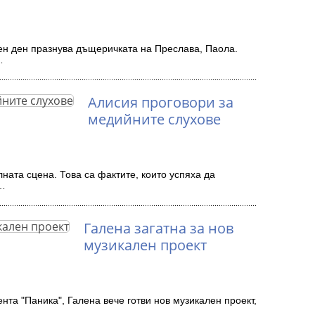
ен ден празнува дъщеричката на Преслава, Паола.
…
Алисия проговори за
медийните слухове
ната сцена. Това са фактите, които успяха да
д…
Галена загатна за нов
музикален проект
нта "Паника", Галена вече готви нов музикален проект,