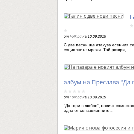
Г
от
Folk.bg
на
10.09.2019
С две песни ще атакува есенния се
социалните мрежи. Той разкри,…
албум на Преслава "Да 
от
Folk.bg
на
10.09.2019
“Да гори в любов”, новият самосто
една от сензационните…