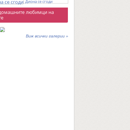
Диона се сгоди
о
домашните любимци на
галерии
те
Виж всички галерии »