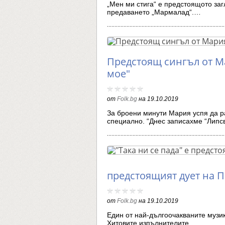
„Мен ми стига“ е предстоящото заг
предаването „Мармалад“.…
Предстоящ сингъл от М
мое"
от
Folk.bg
на
19.10.2019
За броени минути Мария успя да р
специално. “Днес записахме “Лип
предстоящият дует на П
от
Folk.bg
на
19.10.2019
Един от най-дългоочакваните музик
Хитовите изпълнителите…