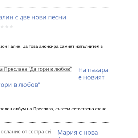
алин с две нови песни
зон Галин. За това анонсира самият изпълнител в
На пазара
е новият
гори в любов"
ятелен албум на Преслава, съвсем естествено стана
Мария с нова