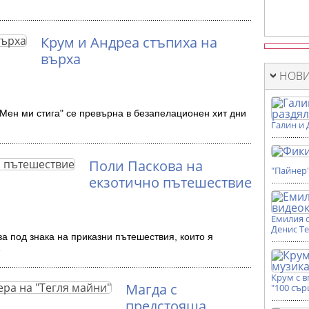
Крум и Андреа стъпиха на
върха
НОВИ
"Мен ми стига" се превърна в безапелационен хит дни
Галин и 
Поли Паскова на
"Пайнер
екзотично пътешествие
Емилия 
Денис Т
а под знака на приказни пътешествия, които я
…
Крум с 
Магда с
"100 сър
предстояща