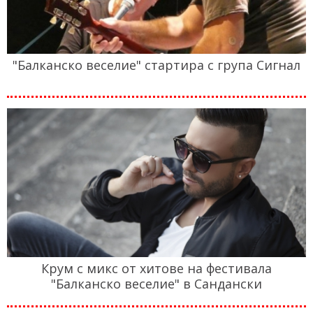
"Балканско веселие" стартира с група Сигнал
Крум с микс от хитове на фестивала
"Балканско веселие" в Сандански