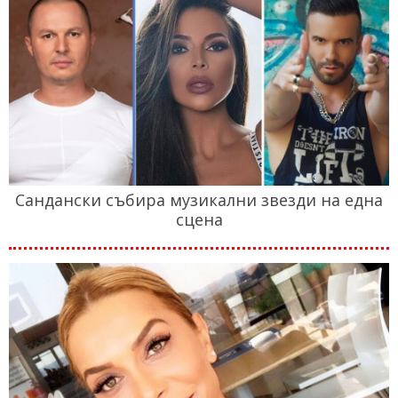
Сандански събира музикални звезди на една
сцена