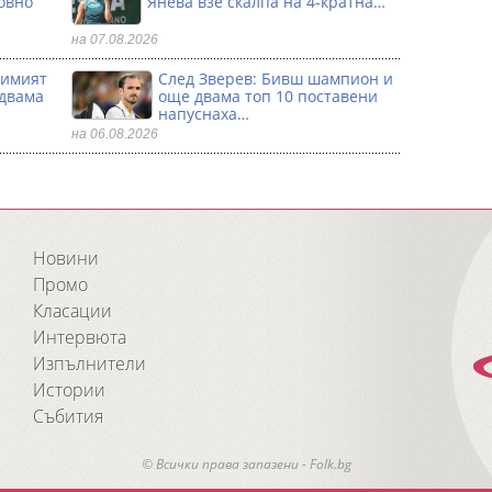
овно
Янева взe скалпа на 4-кратна…
на 07.08.2026
димият
След Зверев: Бивш шампион и
 двама
още двама топ 10 поставени
напуснаха…
на 06.08.2026
Новини
Промо
Класации
Интервюта
Изпълнители
Истории
Събития
© Всички права запазени - Folk.bg