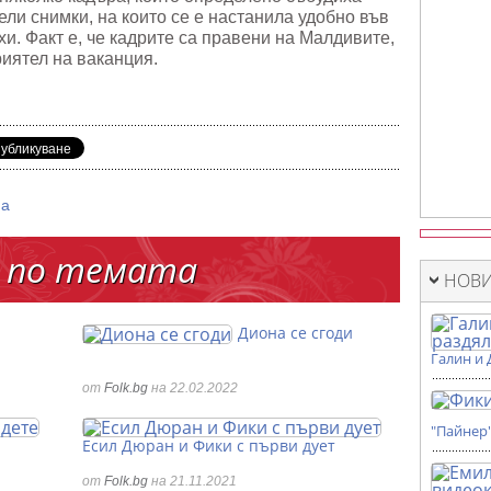
ли снимки, на които се е настанила удобно във
хи. Факт е, че кадрите са правени на Малдивите,
риятел на ваканция.
на
 по темата
НОВИ
Диона се сгоди
Галин и 
от
Folk.bg
на 22.02.2022
"Пайнер
Есил Дюран и Фики с първи дует
от
Folk.bg
на 21.11.2021