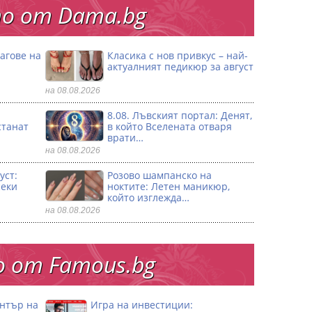
о от Dama.bg
агове на
Класика с нов привкус – най-
актуалният педикюр за август
на 08.08.2026
8.08. Лъвският портал: Денят,
станат
в който Вселената отваря
врати…
на 08.08.2026
уст:
Розово шампанско на
секи
ноктите: Летен маникюр,
който изглежда…
на 08.08.2026
 от Famous.bg
ентър на
Игра на инвестиции: