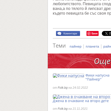
любопитството. Певицата споде
вана,а по тялото й липсват дре
където певицата бе със своя п
Save
Коментари
Теми
|
|
пайнер
планета
рай
Още
Фики напусна
"Пайнер"
от
Folk.bg
на 24.02.2022
Джена в очакване на второ дете
от
Folk.bg
на 21.11.2021