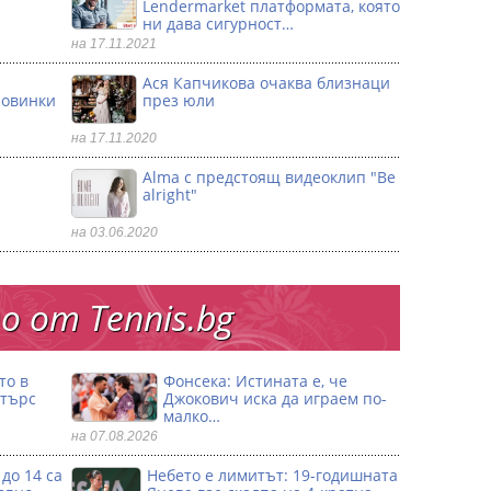
Lendermarket платформата, която
ни дава сигурност…
на 17.11.2021
Ася Капчикова очаква близнаци
ловинки
през юли
на 17.11.2020
Alma с предстоящ видеоклип "Be
alright"
на 03.06.2020
 от Тennis.bg
то в
Фонсека: Истината е, че
стърс
Джокович иска да играем по-
малко…
на 07.08.2026
до 14 са
Небето е лимитът: 19-годишната