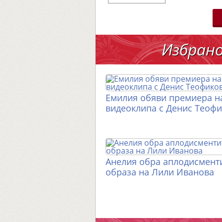
Избран
Емилия обяви премиера н
видеоклипа с Денис Теоф
Анелия обра аплодисменти
образа на Лили Иванова