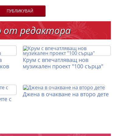
ПУБЛИКУВАЙ
о от редактора
а
Крум с впечатляващ нов
иков
музикален проект "100 сърца"
Джена в очакване на второ дете
те с