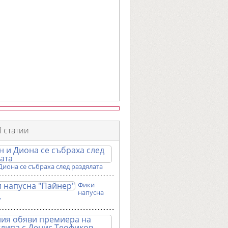
 статии
Диона се събраха след раздялата
Фики
напусна
"