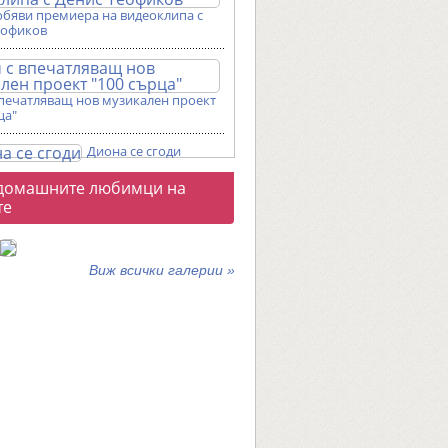
обяви премиера на видеоклипа с
еофиков
впечатляващ нов музикален проект
ца"
Диона се сгоди
о
домашните любимци на
галерии
те
Виж всички галерии »