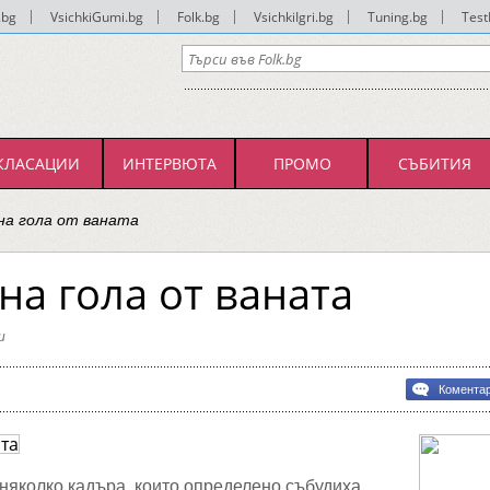
.bg
|
VsichkiGumi.bg
|
Folk.bg
|
VsichkiIgri.bg
|
Tuning.bg
|
Test
КЛАСАЦИИ
ИНТЕРВЮТА
ПРОМО
СЪБИТИЯ
сна гола от ваната
на гола от ваната
и
Комента
няколко кадъра, които определено събудиха