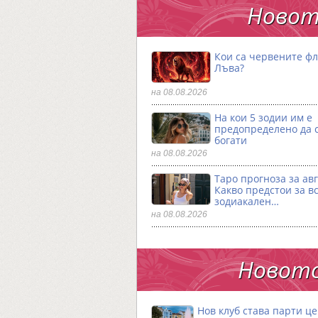
Новот
Кои са червените фл
Лъва?
на 08.08.2026
На кои 5 зодии им е
предопределено да 
богати
на 08.08.2026
Таро прогноза за авг
Какво предстои за в
зодиакален…
на 08.08.2026
Новото
Нов клуб става парти ц