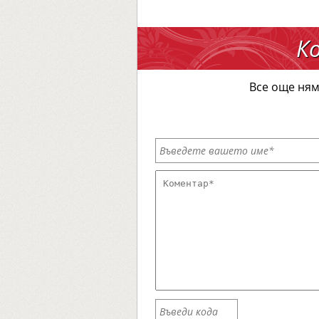
К
Все още ням