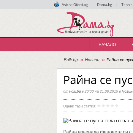
VsichkiOferti.bg
|
Dama.bg
|
Tennis
НАЧАЛО
Folk.bg
Новини
Райна се пу
Райна се пус
от
Folk.bg
в 20:00 на 21.08.2019 в
Новин
Райна
Folk.bg
Оцени тази статия:
се
пусна
гола
от
ваната
Райна изненада феновете си с 