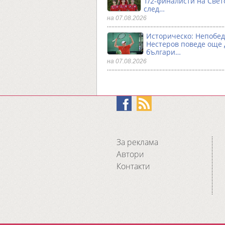
1/2-финалисти на Свет
след…
на 07.08.2026
Историческо: Непобе
Нестеров поведе още
българи…
на 07.08.2026
За реклама
Автори
Контакти