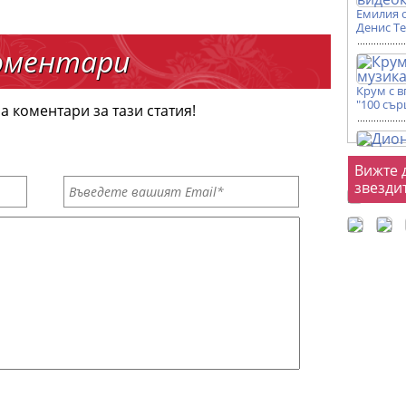
Емилия 
Денис Т
оментари
Крум с 
"100 сър
а коментари за тази статия!
Фот
Вижте 
звезди