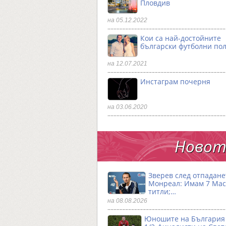
Пловдив
на 05.12.2022
Кои са най-достойните
български футболни по
на 12.07.2021
Инстаграм почерня
на 03.06.2020
Новото
Зверев след отпадане
Монреал: Имам 7 Ма
титли;…
на 08.08.2026
Юношите на България 