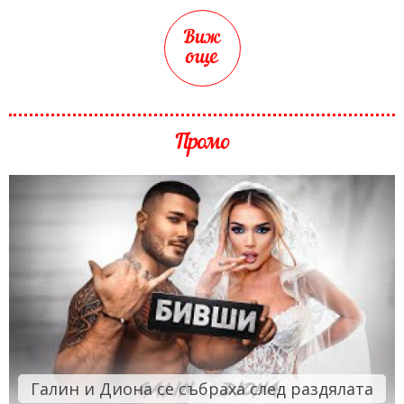
Виж
още
Промо
Галин и Диона се събраха след раздялата