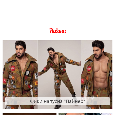
Новини
Фики напусна "Пайнер"