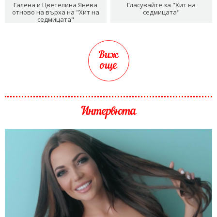
Галена и Цветелина Янева
Гласувайте за "Хит на
отново на върха на "Хит на
седмицата"
седмицата"
Виж
още
Интервюта