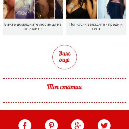
Вижте домашните любимци на
Поп-фолк звездите - преди и
звездите
сега
Виж
още
Топ статии