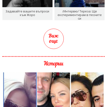
Задавайте вашите въпроси
/Интервю/ Тереза: Ще
към Жоро
експериментирам в песните
си
Виж
още
Истории