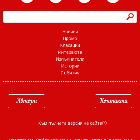
h
Новини
Промо
Класации
Интервюта
Изпълнители
Истории
Събития
Автори
Контакти
Към пълната версия на сайта
d