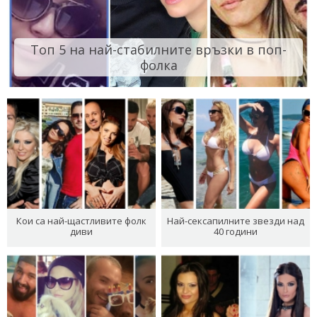
Топ 5 на най-стабилните връзки в поп-
фолка
Кои са най-щастливите фолк
Най-сексапилните звезди над
диви
40 години