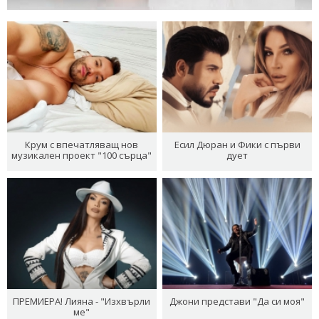
Крум с впечатляващ нов
Есил Дюран и Фики с първи
музикален проект "100 сърца"
дует
ПРЕМИЕРА! Лияна - "Изхвърли
Джони представи "Да си моя"
ме"