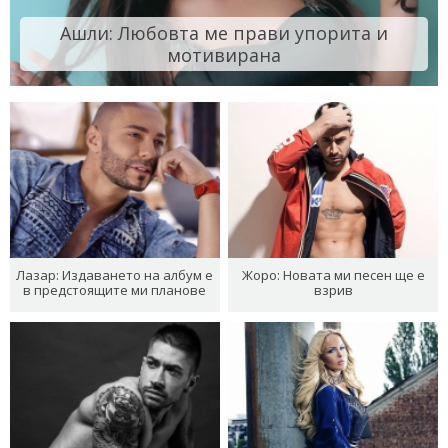
Ашли: Любовта ме прави упорита и
мотивирана
Лазар: Издаването на албум е
Жоро: Новата ми песен ще е
в предстоящите ми планове
взрив