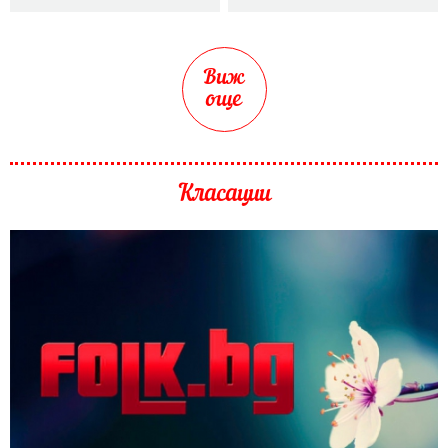
Виж
още
Класации