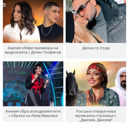
Емилия обяви премиера на
Диона се сгоди
видеоклипа с Денис Теофиков
Анелия обра аплодисментите
Роксана отваря нова
с образа на Лили Иванова
музикална страница с
„Джелем, Джелем“