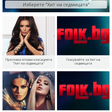
Изберете "Хит на седмицата"
Преслава оглави класацията
Гласувайте за Хит на
"Хит на седмицата"
седмицата