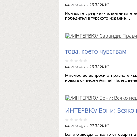
от
Folk.bg
на
13.07.2016
Исмаил е сред най-талантливите но
победител в турското издание…
това, което чувствам
от
Folk.bg
на
13.07.2016
Множество въпроси отправихте къ
новата си песен Animal Planet, ве
ИНТЕРВЮ/ Бони: Всяко н
от
Folk.bg
на
02.07.2016
Бони е звездата, която отговаря н