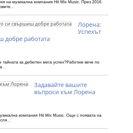
ия на музикална компания Hit Mix Music. През 2016
ървите…
Лорена:
Успехът
ш добре работата
 е тайната за дебютен мега успех?Работим вече по
на…
Задавайте вашите
въпроси към Лорена
узикална компания Hit Mix Music. Още с появата на
 успя…