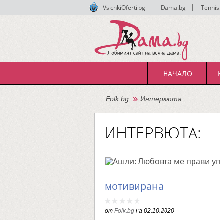
VsichkiOferti.bg
|
Dama.bg
|
Tennis
НАЧАЛО
Folk.bg
Интервюта
ИНТЕРВЮТА:
мотивирана
от
Folk.bg
на
02.10.2020