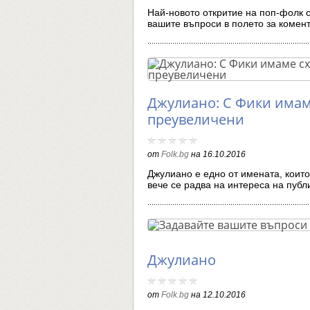
Най-новото откритие на поп-фолк с
вашите въпроси в полето за коме
Джулиано: С Фики имам
преувеличени
от
Folk.bg
на
16.10.2016
Джулиано е едно от имената, които
вече се радва на интереса на пуб
Джулиано
от
Folk.bg
на
12.10.2016