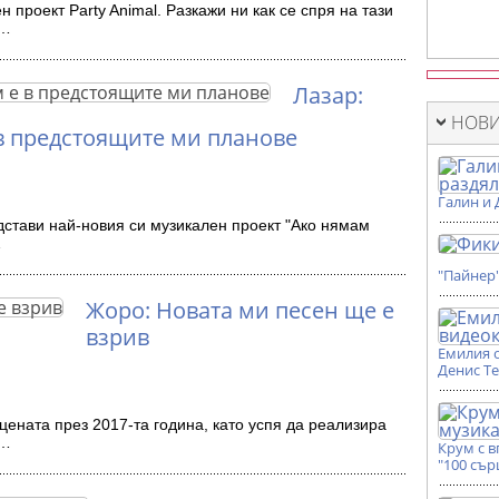
 проект Party Animal. Разкажи ни как се спря на тази
и…
Лазар:
НОВИ
в предстоящите ми планове
Галин и 
стави най-новия си музикален проект "Ако нямам
…
"Пайнер
Жоро: Новата ми песен ще е
взрив
Емилия 
Денис Т
ената през 2017-та година, като успя да реализира
о…
Крум с 
"100 сър