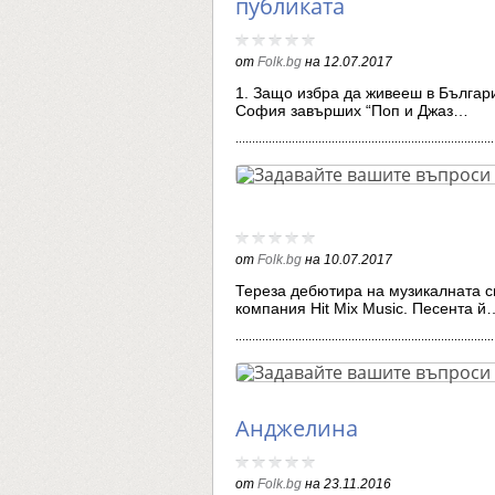
публиката
от
Folk.bg
на
12.07.2017
1. Защо избра да живееш в Българи
София завърших “Поп и Джаз…
от
Folk.bg
на
10.07.2017
Тереза дебютира на музикалната с
компания Hit Mix Music. Песента й
Анджелина
от
Folk.bg
на
23.11.2016