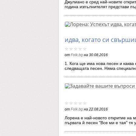
Джулиано е сред най-новите открит
година изпълнителят представи п
идва, когато си свърши
от
Folk.bg
на
30.08.2016
1. Кога ще има нова песен и каква
следващата песен. Няма специал
от
Folk.bg
на
22.08.2016
Лорена е най-новото откритие на м
първата й песен "Все ми е тая" тя