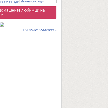
Диона се сгоди
о
домашните любимци на
галерии
те
Виж всички галерии »