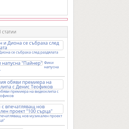
 статии
Диона се събраха след раздялата
Фики
напусна
"
обяви премиера на видеоклипа с
еофиков
впечатляващ нов музикален проект
ца"