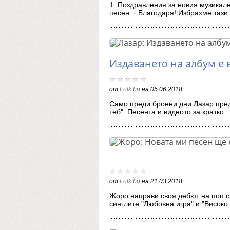
1. Поздравления за новия музикален
песен. ⁃ Благодаря! Избрахме таз
Издаването на албум е 
от
Folk.bg
на
05.06.2018
Само преди броени дни Лазар пред
теб". Песента и видеото за кратко
от
Folk.bg
на
21.03.2018
Жоро направи своя дебют на поп сц
синглите "Любовна игра" и "Висок