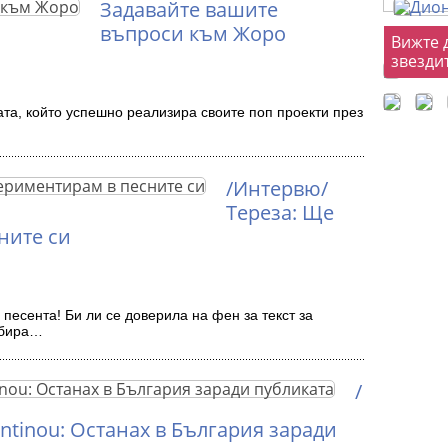
Задавайте вашите
въпроси към Жоро
Фот
Вижте 
звезди
та, който успешно реализира своите поп проекти през
/Интервю/
Тереза: Ще
ните си
 песента! Би ли се доверила на фен за текст за
збира…
/
ntinou: Останах в България заради