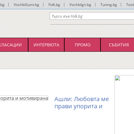
.bg
|
VsichkiGumi.bg
|
Folk.bg
|
VsichkiIgri.bg
|
Tuning.bg
|
Test
КЛАСАЦИИ
ИНТЕРВЮТА
ПРОМО
СЪБИТИЯ
Ашли: Любовта ме
прави упорита и