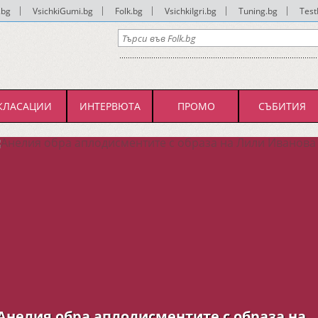
.bg
|
VsichkiGumi.bg
|
Folk.bg
|
VsichkiIgri.bg
|
Tuning.bg
|
Test
КЛАСАЦИИ
ИНТЕРВЮТА
ПРОМО
СЪБИТИЯ
Анелия обра аплодисментите с образа на