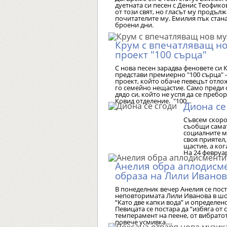
дуетната си песен с Денис Теофико
от този свят, но гласът му продълж
почитателите му. Емилия пък стан
броени дни.
Крум с впечатляващ н
проект "100 сърца"
С нова песен зарадва феновете си
представи премиерно "100 сърца" 
проект, който обаче певецът отло
го семейно нещастие. Само преди 
дядо си, който не успя да се пребор
Ковид отделение. "100…
Диона се
Съвсем скоро
съобщи самат
социалните м
своя приятел,
щастие, а ког
На 24 февруа
Анелия обра аплодисме
образа на Лили Ивано
В понеделник вечер Анелия се пос
неповторимата Лили Иванова в шо
“Като две капки вода” и определено
Певицата се постара да “избяга от с
темперамент на пеене, от вибратото
повече усмивка.…