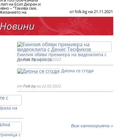
l и в YouTube-канала
клип на Есил Дюран и
ивно – “Такива сме,
от folk.bg на 21.11.2021
. Желанието на
Новини
Емилия обяви премиера на видеоклипа с
Денис Теофиков
от
Folk.bg
на 22.02.2022
Диона се сгоди
от
Folk.bg
на 22.02.2022
браза на
Виж категорията »
траница с