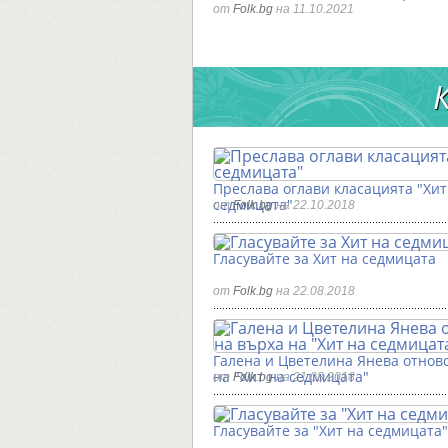
от
Folk.bg
на 11.10.2021
Преслава оглави класацията "Хит
седмицата"
от
Folk.bg
на 22.10.2018
Гласувайте за Хит на седмицата
от
Folk.bg
на 22.08.2018
Галена и Цветелина Янева отнов
на "Хит на седмицата"
от
Folk.bg
на 21.08.2018
Гласувайте за "Хит на седмицата"