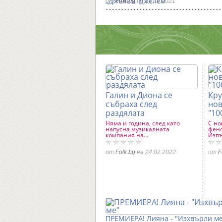
„Джелем, Джелем“
от
Folk.bg
на 21.11.2021
Галин и Диона се
Кру
събраха след
нов
раздялата
"10
Няма и година, след като
С но
напусна музикалната
фено
компания на…
Изпъ
от
Folk.bg
на 24.02.2022
от
F
ПРЕМИЕРА! Лияна - "Изхвърли м