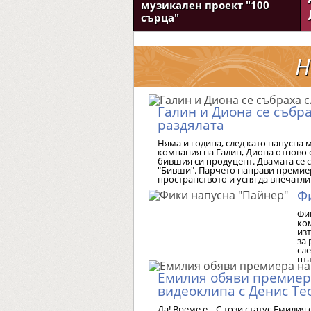
музикален проект "100
сърца"
Н
Галин и Диона се събра
раздялата
Няма и година, след като напусна 
компания на Галин, Диона отново 
бившия си продуцент. Двамата се 
"Бивши". Парчето направи премие
пространството и успя да впечатл
Ф
Фи
ко
из
за 
сл
пъ
Емилия обяви премиер
видеоклипа с Денис Те
Да! Време е... С този статус Емилия