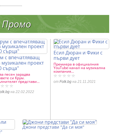
Промо
Есил Дюран и Фики с
м с впечатляващ
първи дует
 музикален проект
Премиера в официалния
0 сърца"
YouTube-канал на музикална
компания…
ва песен зарадва
вете си Крум.
лнителят представи…
от
Folk.bg
на 21.11.2021
olk.bg
на 22.02.2022
Джони представи "Да си моя"
е"