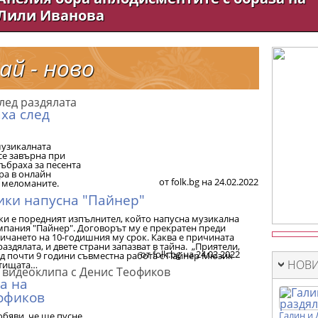
Лили Иванова
ай - ново
ха след
музикалната
се завърна при
събраха за песента
ра в онлайн
от folk.bg на 24.02.2022
и меломаните.
ики напусна "Пайнер"
ки е поредният изпълнител, който напусна музикална
мпания "Пайнер". Договорът му е прекратен преди
тичането на 10-годишния му срок. Каква е причината
раздялата, и двете страни запазват в тайна. „Приятели,
от folk.bg на 24.02.2022
ед почти 9 години съвместна работа с Пайнер Мюзик
НОВИ
тищата…
а на
офиков
Галин и 
 обяви, че ще пусне