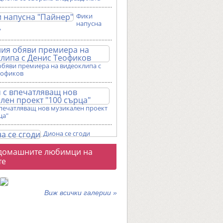
Фики
напусна
"
обяви премиера на видеоклипа с
еофиков
впечатляващ нов музикален проект
ца"
Диона се сгоди
о
домашните любимци на
галерии
те
Виж всички галерии »