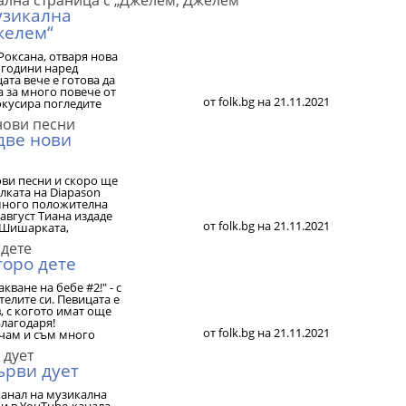
узикална
желем“
Роксана, отваря нова
о години наред
ата вече е готова да
а за много повече от
от folk.bg на 21.11.2021
фокусира погледите
две нови
ови песни и скоро ще
елката на Diapason
 много положителна
 август Тиана издаде
от folk.bg на 21.11.2021
о Шишарката,
торо дете
кване на бебе #2!" - с
елите си. Певицата е
, с когото имат още
Благодаря!
от folk.bg на 21.11.2021
ичам и съм много
ърви дует
анал на музикална