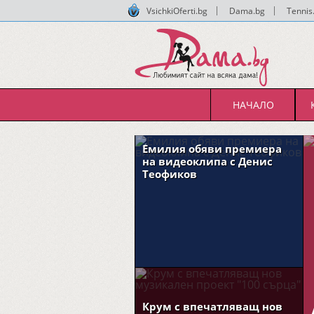
VsichkiOferti.bg
|
Dama.bg
|
Tennis
НАЧАЛО
Емилия обяви премиера
на видеоклипа с Денис
Теофиков
Крум с впечатляващ нов