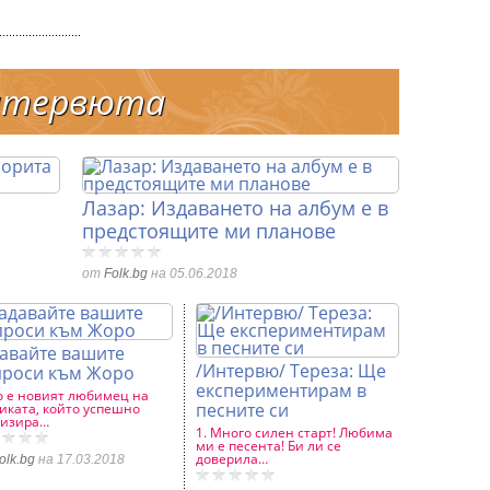
нтервюта
Лазар: Издаването на албум е в
предстоящите ми планове
от
Folk.bg
на 05.06.2018
авайте вашите
/Интервю/ Тереза: Ще
проси към Жоро
експериментирам в
 е новият любимец на
песните си
иката, който успешно
лизира…
1. Много силен старт! Любима
ми е песента! Би ли се
доверила…
olk.bg
на 17.03.2018