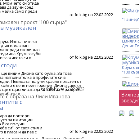
в. Момчето си отиде
ава да звучи сред
а майка само преди
от folk.bg на 22.02.2022
"Пайнер
ов музикален
Емилия 
 Крум. Изпълнителят
- дългоочакван
Денис Т
жи поради сполетяло
седмица Крум загуби
от folk.bg на 22.02.2022
и за живота си в
 сгоди
Крум с 
"100 сър
 ще видим Диона като булка. За това
а изпълнителка в профилите си в
едии. Певицата получи красив пръстен от
 който е вече неин годеник. Диона сияе от
от folk.bg на 22.02.2022
а ще е щастливата дата, засега не разкрива.
Фот
ри обаче тя…
Вижте 
звезди
нтите с
ва
тара да повтори
уто за имитации
 й се получи.
ебе си”, от своя стил и
от folk.bg на 22.02.2022
 в гласа и да пее с