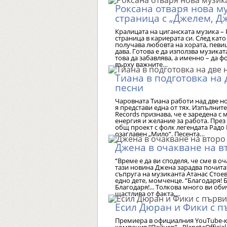
Роксана отваря нова м
страница с „Джелем, Д
Кралицата на циганската музика – 
страница в кариерата си. След кат
получава любовта на хората, певиц
дава. Готова е да използва музикат
това да забавлява, а именно – да 
върху важните…
Тиана в подготовка на 
песни
Чаровната Тиана работи над две н
я представи една от тях. Изпълнит
Records признава, че е заредена с
енергия и желание за работа. През
общ проект с фолк легендата Рад
озаглавен „Мило“. Песента…
Джена в очакване на в
“Време е да ви споделя, че сме в оча
тази новина Джена зарадва почитат
съпруга на музиканта Атанас Стоев
едно дете, момченце. “Благодаря! 
Благодаря!... Толкова много ви об
щастлива от факта,…
Есил Дюран и Фики с п
Премиера в официалния YouTube-к