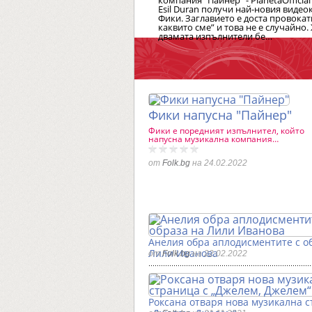
компания “Пайнер” - PlanetaOfficia
Esil Durаn получи най-новия видео
Фики. Заглавието е доста провокат
каквито сме” и това не е случайно
двамата изпълнители бе…
Фики напусна "Пайнер"
Фики е поредният изпълнител, който
напусна музикална компания…
от
Folk.bg
на 24.02.2022
Анелия обра аплодисментите с о
Лили Иванова
от
Folk.bg
на 22.02.2022
Роксана отваря нова музикална с