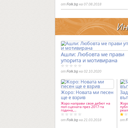
от
Folk.bg
на 07.08.2018
И
Ашли: Любовта ме прави
упорита и мотивирана
от
Folk.bg
на 02.10.2020
Жоро: Новата ми песен
Зад
ще е взрив
въ
Жоро направи своя дебют на
Жоро
поп сцената през 2017-та
публ
година,…
реа
от
Folk.bg
на 21.03.2018
от
F