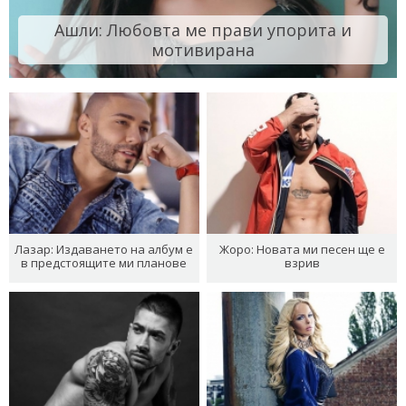
Ашли: Любовта ме прави упорита и
мотивирана
Лазар: Издаването на албум е
Жоро: Новата ми песен ще е
в предстоящите ми планове
взрив