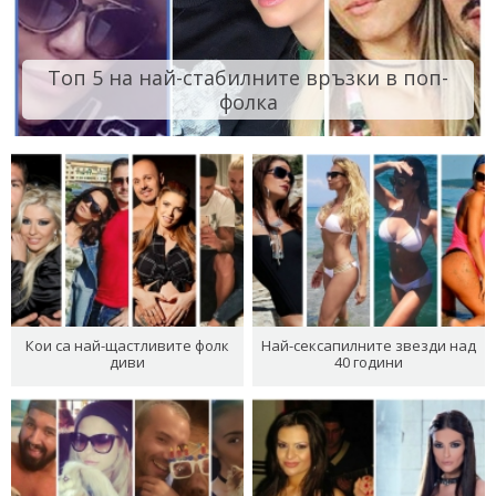
Топ 5 на най-стабилните връзки в поп-
фолка
Кои са най-щастливите фолк
Най-сексапилните звезди над
диви
40 години