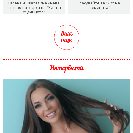
Галена и Цветелина Янева
Гласувайте за "Хит на
отново на върха на "Хит на
седмицата"
седмицата"
Виж
още
Интервюта