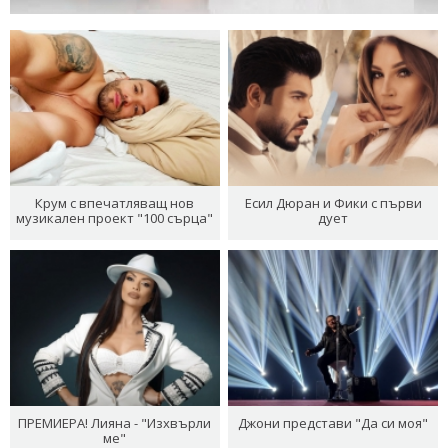
Крум с впечатляващ нов
Есил Дюран и Фики с първи
музикален проект "100 сърца"
дует
ПРЕМИЕРА! Лияна - "Изхвърли
Джони представи "Да си моя"
ме"