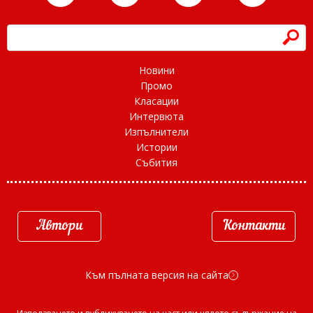
h
Новини
Промо
Класации
Интервюта
Изпълнители
Истории
Събития
Автори
Контакти
Към пълната версия на сайта
d