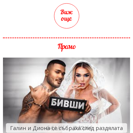
Виж
още
Промо
Галин и Диона се събраха след раздялата