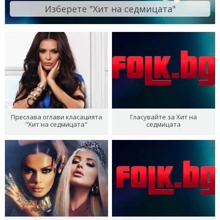
Изберете "Хит на седмицата"
Преслава оглави класацията
Гласувайте за Хит на
"Хит на седмицата"
седмицата