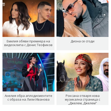
Емилия обяви премиера на
Диона се сгоди
видеоклипа с Денис Теофиков
Анелия обра аплодисментите
Роксана отваря нова
с образа на Лили Иванова
музикална страница с
„Джелем, Джелем“