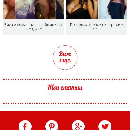
Вижте домашните любимци на
Поп-фолк звездите - преди и
звездите
сега
Виж
още
Топ статии