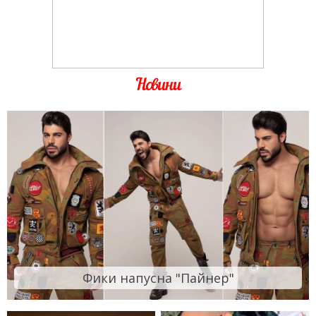
Новини
Фики напусна "Пайнер"