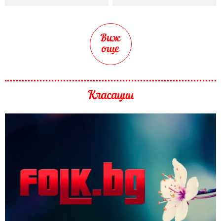
Виж
още
Класации