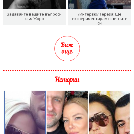
Задавайте вашите въпроси
/Интервю/ Тереза: Ще
към Жоро
експериментирам в песните
си
Виж
още
Истории