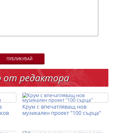
ПУБЛИКУВАЙ
о от редактора
а
Крум с впечатляващ нов
иков
музикален проект "100 сърца"