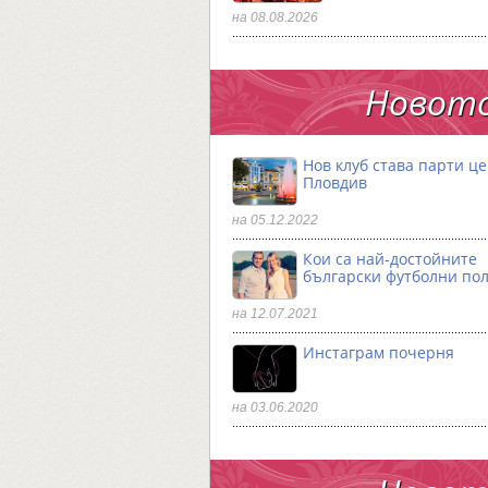
на 08.08.2026
Новото
Нов клуб става парти ц
Пловдив
на 05.12.2022
Кои са най-достойните
български футболни по
на 12.07.2021
Инстаграм почерня
на 03.06.2020