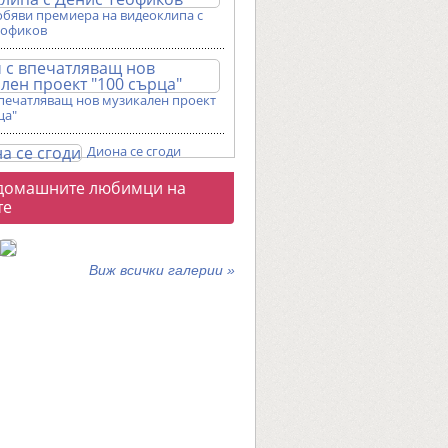
обяви премиера на видеоклипа с
еофиков
впечатляващ нов музикален проект
ца"
Диона се сгоди
о
домашните любимци на
галерии
те
Виж всички галерии »