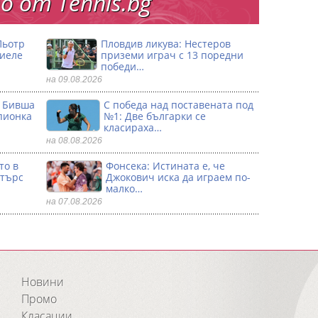
 от Тennis.bg
Пьотр
Пловдив ликува: Нестеров
риеле
приземи играч с 13 поредни
победи…
на 09.08.2026
: Бивша
С победа над поставената под
пионка
№1: Две българки се
класираха…
на 08.08.2026
то в
Фонсека: Истината е, че
стърс
Джокович иска да играем по-
малко…
на 07.08.2026
Новини
Промо
Класации