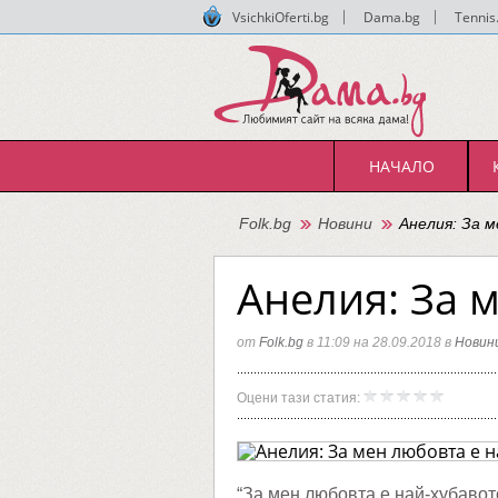
VsichkiOferti.bg
|
Dama.bg
|
Tennis
НАЧАЛО
Folk.bg
Новини
Анелия: За 
Анелия: За 
от
Folk.bg
в 11:09 на 28.09.2018 в
Новин
Анелия
Folk.bg
Оцени тази статия:
За
мен
любовт
е
най-
хубаво
“За мен любовта е най-хубавот