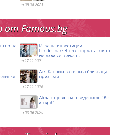
на 08.08.2026
 от Famous.bg
ентър на
Игра на инвестиции:
Lendermarket платформата, която
ни дава сигурност…
на 17.11.2021
Ася Капчикова очаква близнаци
ловинки
през юли
на 17.11.2020
Alma с предстоящ видеоклип "Be
alright"
на 03.06.2020