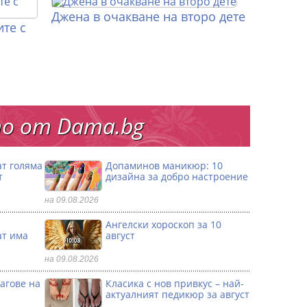
Джена в очакване на второ дете
те с
о от Dama.bg
ат голяма
Допаминов маникюр: 10
т
дизайна за добро настроение
на 09.08.2026
и
Ангелски хороскоп за 10
ат има
август
на 09.08.2026
агове на
Класика с нов привкус – най-
актуалният педикюр за август