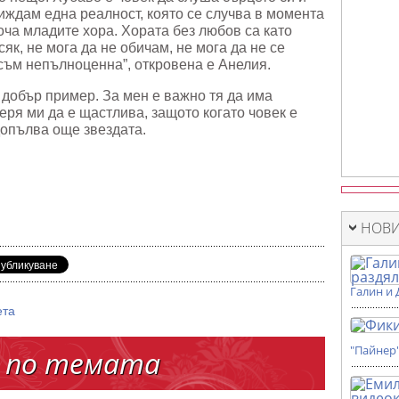
виждам една реалност, която се случва в момента
оча младите хора. Хората без любов са като
як, не мога да не обичам, не мога да не се
съм непълноценна”, откровена е Анелия.
 добър пример. За мен е важно тя да има
ря ми да е щастлива, защото когато човек е
допълва още звездата.
НОВИ
Галин и 
ета
"Пайнер
 по темата