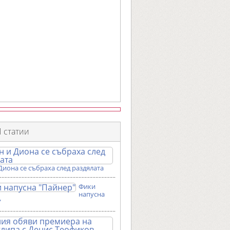
 статии
Диона се събраха след раздялата
Фики
напусна
"