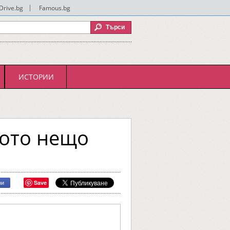
Drive.bg
|
Famous.bg
ИСТОРИИ
вото нещо
Save
ри