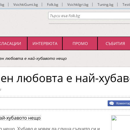
.bg
|
VsichkiGumi.bg
|
Folk.bg
|
VsichkiIgri.bg
|
Tuning.bg
|
Test
КЛАСАЦИИ
ИНТЕРВЮТА
ПРОМО
СЪБИТИЯ
мен любовта е най-хубавото нещо
мен любовта е най-хуба
и
:
Комента
а
то
о нещо. Хубаво е човек да слуша сърцето си и