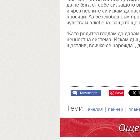
нещо
да не бяга от себе си, защото 
и чрез песните си искам да нас
просяци. Аз без любов съм прос
чувствам влюбена, защото ще 
“Като родител гледам да давам
ценностна система. Искам дъще
щастлив, всичко се нарежда", 
Save
Коментари
Теми
|
|
анелия
пайнер
план
Още