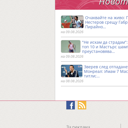
Новото
Очаквайте на живо: 
Нестеров срещу Габ
Пирайно…
на 09.08.2026
"Не искам да страдам"
топ 10 и Мастърс шам
преустановява…
на 09.08.2026
Зверев след отпадане
Монреал: Имам 7 Ма
титли;…
на 08.08.2026
За реклама