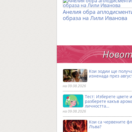
Анелия обра аплодисменти
образа на Лили Иванова
Новот
Кои зодии ще получ
изненада през авгус
на 09.08.2026
Тест: Изберете цвете 
разберете какъв аром
личността…
на 09.08.2026
Кои са червените фл
Лъва?