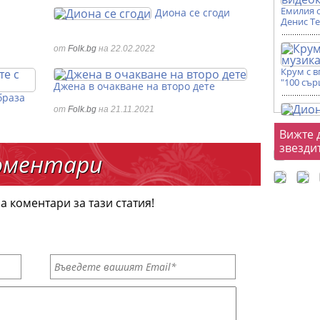
Емилия 
Диона се сгоди
Денис Т
от
Folk.bg
на 22.02.2022
Крум с 
"100 сър
Джена в очакване на второ дете
браза
от
Folk.bg
на 21.11.2021
Фот
Вижте 
звезди
оментари
а коментари за тази статия!