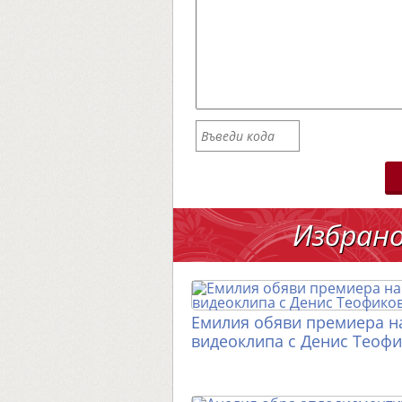
Избран
Емилия обяви премиера н
видеоклипа с Денис Теоф