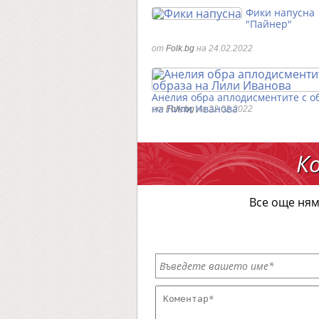
Фики напусна
"Пайнер"
от
Folk.bg
на 24.02.2022
Анелия обра аплодисментите с о
на Лили Иванова
от
Folk.bg
на 22.02.2022
К
Все още ням