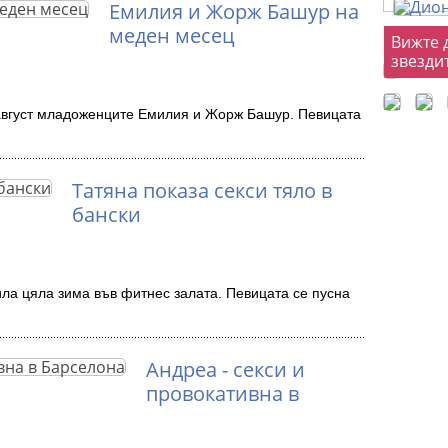
Емилия и Жорж Башур на
меден месец
Фот
Вижте 
звезди
август младоженците Емилия и Жорж Башур. Певицата
Татяна показа секси тяло в
бански
ила цяла зима във фитнес залата. Певицата се пусна
Андреа - секси и
провокативна в