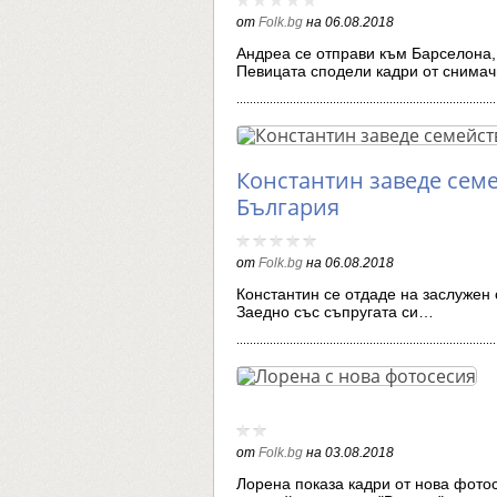
от
Folk.bg
на
06.08.2018
Андреа се отправи към Барселона,
Певицата сподели кадри от снима
Константин заведе семе
България
от
Folk.bg
на
06.08.2018
Константин се отдаде на заслужен о
Заедно със съпругата си…
от
Folk.bg
на
03.08.2018
Лорена показа кадри от нова фото