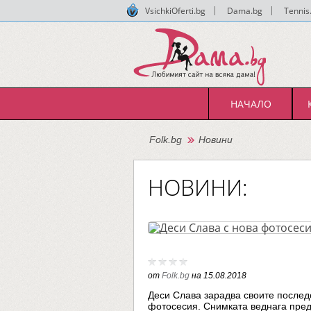
VsichkiOferti.bg
|
Dama.bg
|
Tennis
НАЧАЛО
Folk.bg
Новини
НОВИНИ:
от
Folk.bg
на
15.08.2018
Деси Слава зарадва своите послед
фотосесия. Снимката веднага пре