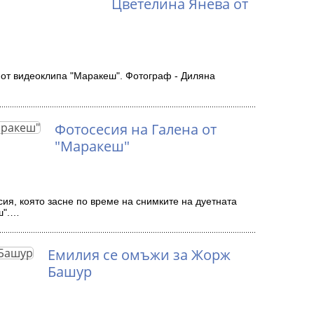
Цветелина Янева от
от видеоклипа "Маракеш". Фотограф - Диляна
Фотосесия на Галена от
"Маракеш"
ия, която засне по време на снимките на дуетната
ш".…
Емилия се омъжи за Жорж
Башур