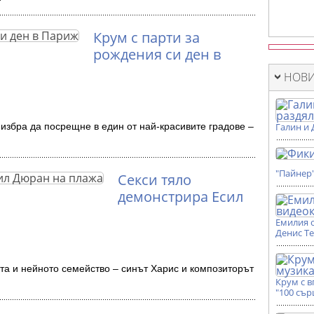
Крум с парти за
рождения си ден в
НОВИ
избра да посрещне в един от най-красивите градове –
Галин и 
"Пайнер
Секси тяло
демонстрира Есил
Емилия 
Денис Т
а и нейното семейство – синът Харис и композиторът
Крум с 
"100 сър