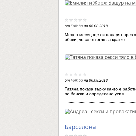
от
Folk.bg
на
08.08.2018
Меден месец ще си подарят през 
обяви, че се оттегля за кратко…
от
Folk.bg
на
06.08.2018
Татяна показа върху какво е работ
по бански и определено успя…
Барселона