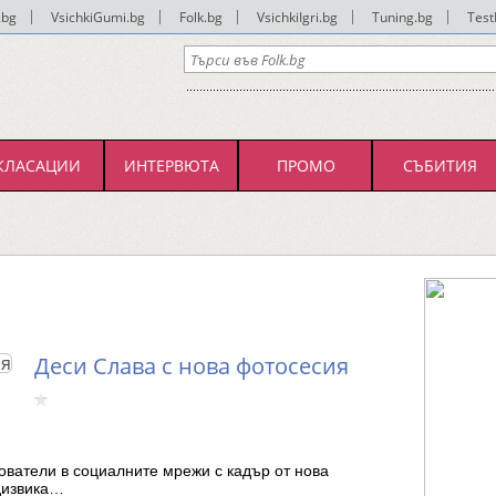
.bg
|
VsichkiGumi.bg
|
Folk.bg
|
VsichkiIgri.bg
|
Tuning.bg
|
Test
КЛАСАЦИИ
ИНТЕРВЮТА
ПРОМО
СЪБИТИЯ
Деси Слава с нова фотосесия
ователи в социалните мрежи с кадър от нова
дизвика…