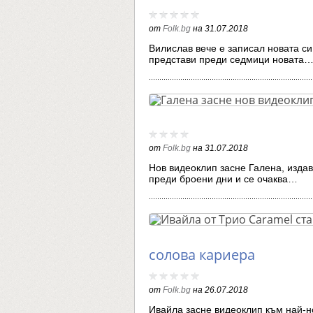
от
Folk.bg
на
31.07.2018
Вилислав вече е записал новата си
представи преди седмици новата
от
Folk.bg
на
31.07.2018
Нов видеоклип засне Галена, издав
преди броени дни и се очаква…
солова кариера
от
Folk.bg
на
26.07.2018
Ивайла засне видеоклип към най-н