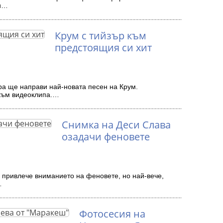
жи…
Крум с тийзър към
предстоящия си хит
а ще направи най-новата песен на Крум.
 към видеоклипа.…
Снимка на Деси Слава
озадачи феновете
привлече вниманието на феновете, но най-вече,
…
Фотосесия на