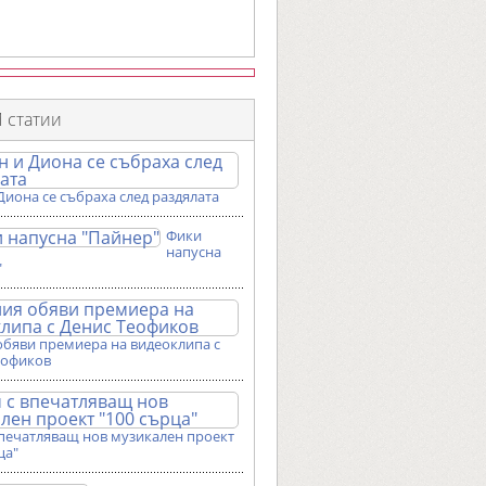
 статии
Диона се събраха след раздялата
Фики
напусна
"
обяви премиера на видеоклипа с
еофиков
впечатляващ нов музикален проект
ца"