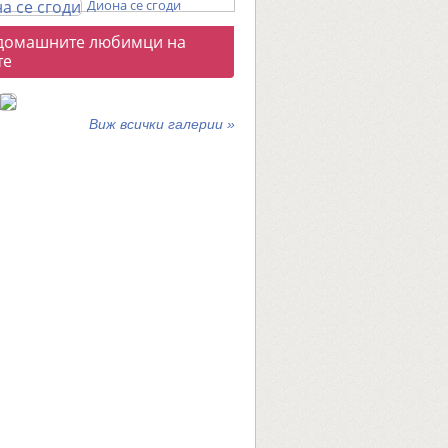
Диона се сгоди
о
домашните любимци на
галерии
те
Виж всички галерии »