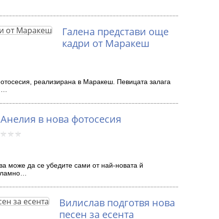
Галена представи още
кадри от Маракеш
отосесия, реализирана в Маракеш. Певицата залага
в,…
Анелия в нова фотосесия
ва може да се убедите сами от най-новата й
екламно…
Вилислав подготвя нова
песен за есента