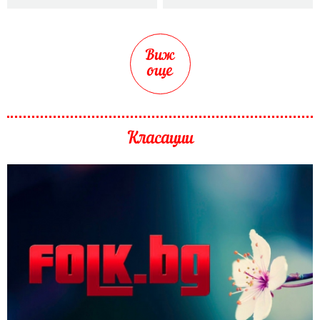
Виж
още
Класации