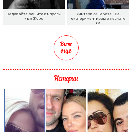
Задавайте вашите въпроси
/Интервю/ Тереза: Ще
към Жоро
експериментирам в песните
си
Виж
още
Истории