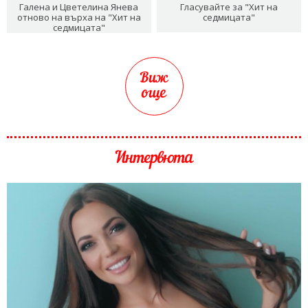
Галена и Цветелина Янева
Гласувайте за "Хит на
отново на върха на "Хит на
седмицата"
седмицата"
Виж
още
Интервюта