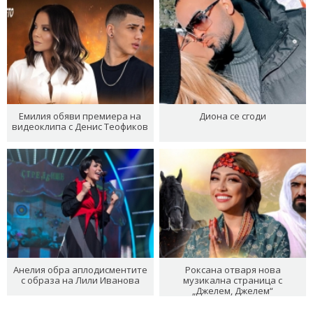
Емилия обяви премиера на
Диона се сгоди
видеоклипа с Денис Теофиков
Анелия обра аплодисментите
Роксана отваря нова
с образа на Лили Иванова
музикална страница с
„Джелем, Джелем“