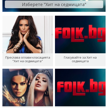
Изберете "Хит на седмицата"
Преслава оглави класацията
Гласувайте за Хит на
"Хит на седмицата"
седмицата