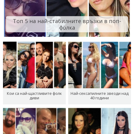
Топ 5 на най-стабилните връзки в поп-
фолка
Кои са най-щастливите фолк
Най-сексапилните звезди над
диви
40 години