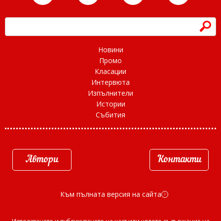
h
Новини
Промо
Класации
Интервюта
Изпълнители
Истории
Събития
Автори
Контакти
Към пълната версия на сайта
d