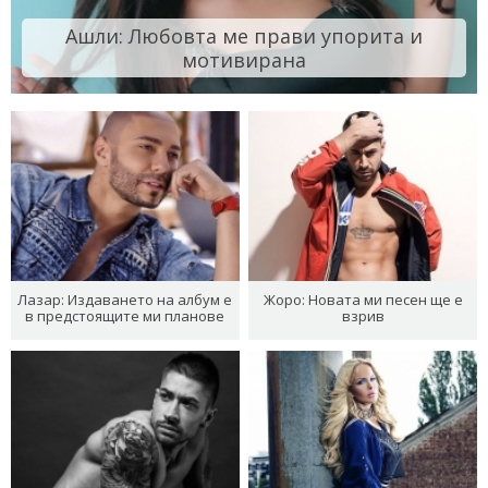
Ашли: Любовта ме прави упорита и
мотивирана
Лазар: Издаването на албум е
Жоро: Новата ми песен ще е
в предстоящите ми планове
взрив