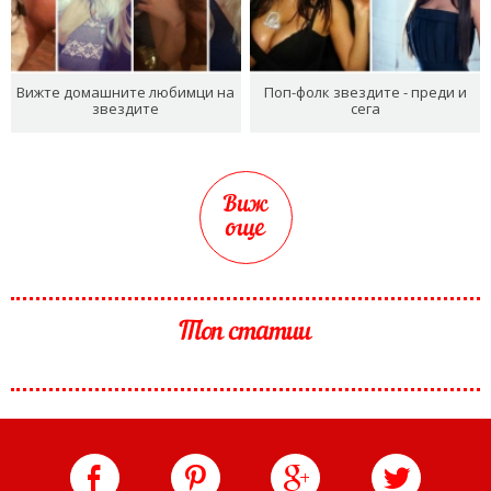
Вижте домашните любимци на
Поп-фолк звездите - преди и
звездите
сега
Виж
още
Топ статии