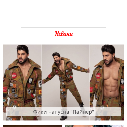
Новини
Фики напусна "Пайнер"