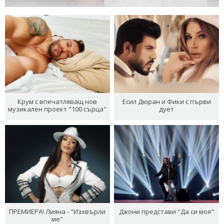
Крум с впечатляващ нов
Есил Дюран и Фики с първи
музикален проект "100 сърца"
дует
ПРЕМИЕРА! Лияна - "Изхвърли
Джони представи "Да си моя"
ме"