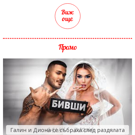
Виж
още
Промо
Галин и Диона се събраха след раздялата