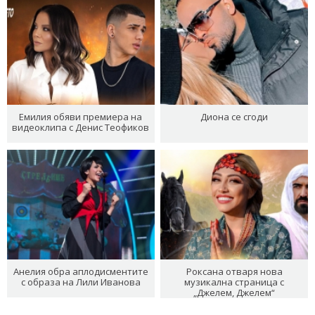
Емилия обяви премиера на
Диона се сгоди
видеоклипа с Денис Теофиков
Анелия обра аплодисментите
Роксана отваря нова
с образа на Лили Иванова
музикална страница с
„Джелем, Джелем“