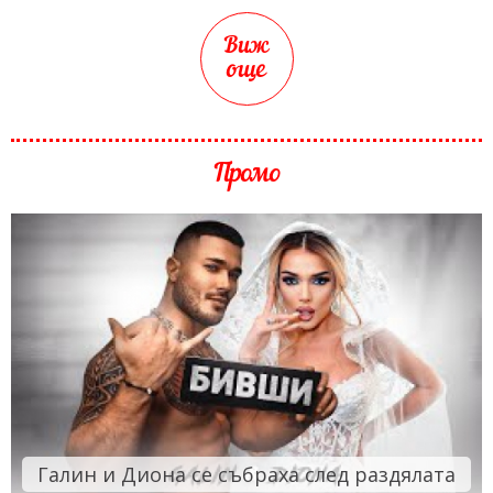
Виж
още
Промо
Галин и Диона се събраха след раздялата