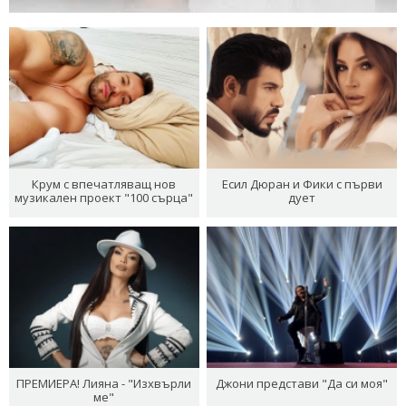
Крум с впечатляващ нов
Есил Дюран и Фики с първи
музикален проект "100 сърца"
дует
ПРЕМИЕРА! Лияна - "Изхвърли
Джони представи "Да си моя"
ме"