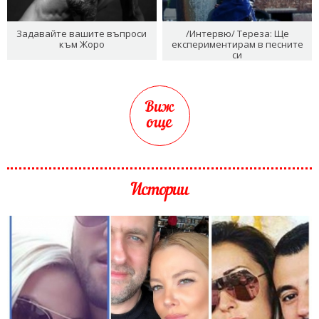
Задавайте вашите въпроси
/Интервю/ Тереза: Ще
към Жоро
експериментирам в песните
си
Виж
още
Истории