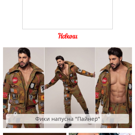
Новини
Фики напусна "Пайнер"