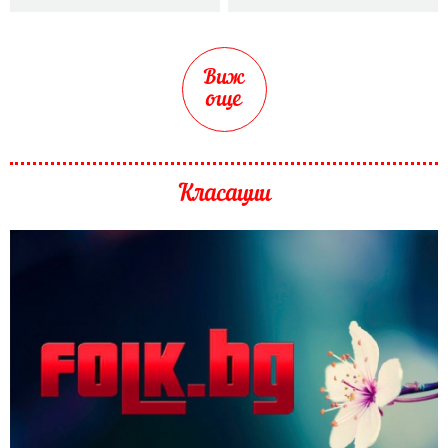
Виж
още
Класации