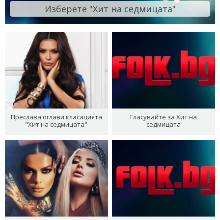
Изберете "Хит на седмицата"
Преслава оглави класацията
Гласувайте за Хит на
"Хит на седмицата"
седмицата