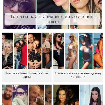
Топ 5 на най-стабилните връзки в поп-
фолка
Кои са най-щастливите фолк
Най-сексапилните звезди над
диви
40 години