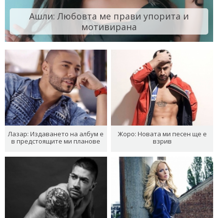
Ашли: Любовта ме прави упорита и
мотивирана
Лазар: Издаването на албум е
Жоро: Новата ми песен ще е
в предстоящите ми планове
взрив