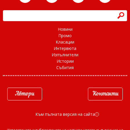
h
Новини
Промо
Класации
Интервюта
Изпълнители
Истории
Събития
Автори
Контакти
Към пълната версия на сайта
d