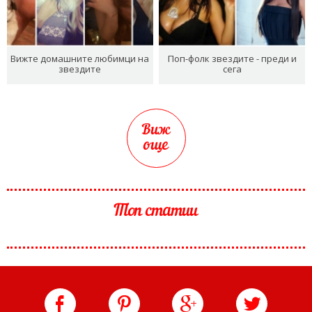
Вижте домашните любимци на
Поп-фолк звездите - преди и
звездите
сега
Виж
още
Топ статии