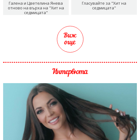
Галена и Цветелина Янева
Гласувайте за "Хит на
отново на върха на "Хит на
седмицата"
седмицата"
Виж
още
Интервюта