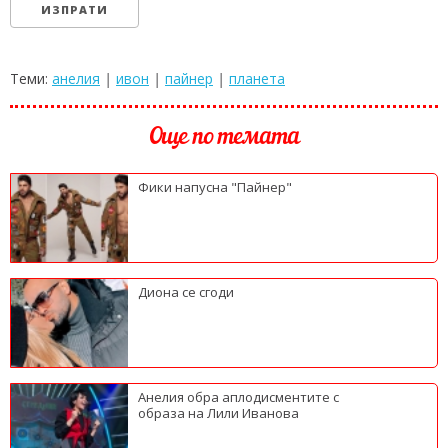
Теми:
анелия
|
ивон
|
пайнер
|
планета
Още по темата
Фики напусна "Пайнер"
Диона се сгоди
Анелия обра аплодисментите с
образа на Лили Иванова