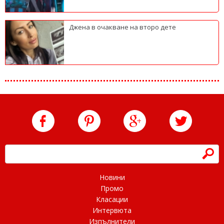
Джена в очакване на второ дете
h
Новини
Промо
Класации
Интервюта
Изпълнители