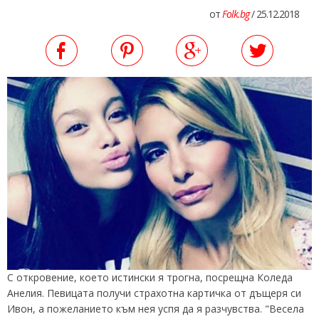
от
Folk.bg
/ 25.12.2018
С откровение, което истински я трогна, посрещна Коледа
Анелия. Певицата получи страхотна картичка от дъщеря си
Ивон, а пожеланието към нея успя да я разчувства. "Весела