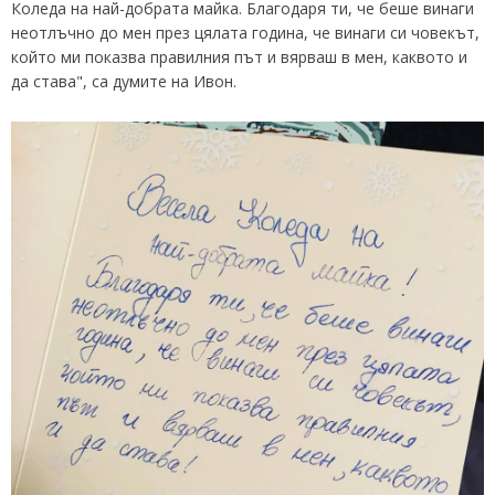
Коледа на най-добрата майка. Благодаря ти, че беше винаги
неотлъчно до мен през цялата година, че винаги си човекът,
който ми показва правилния път и вярваш в мен, каквото и
да става", са думите на Ивон.