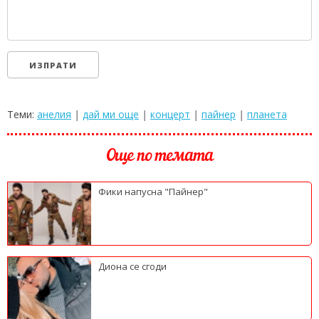
Теми:
анелия
|
дай ми още
|
концерт
|
пайнер
|
планета
Още по темата
Фики напусна "Пайнер"
Диона се сгоди