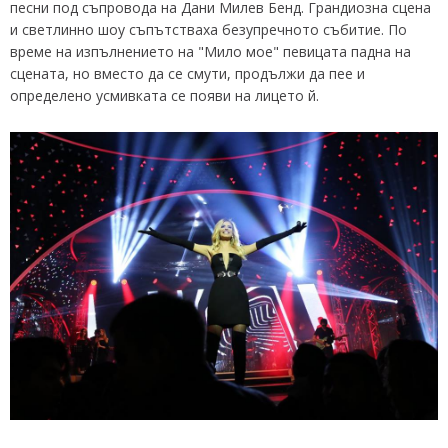
песни под съпровода на Дани Милев Бенд. Грандиозна сцена
и светлинно шоу съпътстваха безупречното събитие. По
време на изпълнението на "Мило мое" певицата падна на
сцената, но вместо да се смути, продължи да пее и
определено усмивката се появи на лицето й.