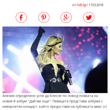
от
Folk.bg
/ 17.03.2018
Анелия определено успя да блесне по повод появата на
новия й албум "Дай ми още". Певицата представи албума с
невероятен концерт, който предостави на публиката микс от