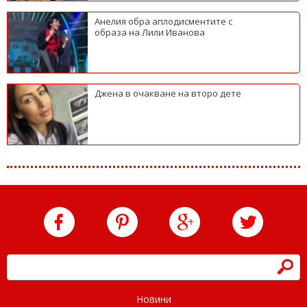
Анелия обра аплодисментите с
образа на Лили Иванова
Джена в очакване на второ дете
h
Новини