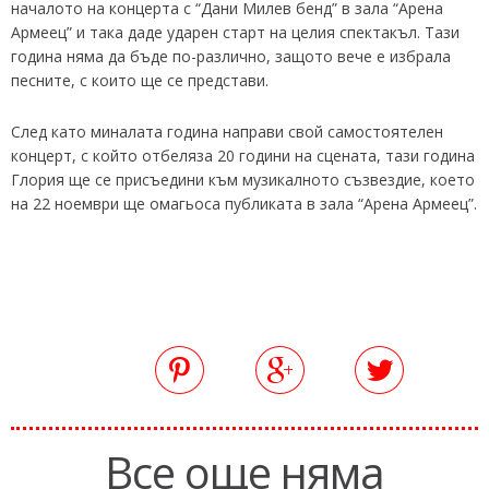
началото на концерта с “Дани Милев бенд” в зала “Арена
Армеец” и така даде ударен старт на целия спектакъл. Тази
година няма да бъде по-различно, защото вече е избрала
песните, с които ще се представи.
След като миналата година направи свой самостоятелен
концерт, с който отбеляза 20 години на сцената, тази година
Глория ще се присъедини към музикалното съзвездие, което
на 22 ноември ще омагьоса публиката в зала “Арена Армеец”.
Все още няма