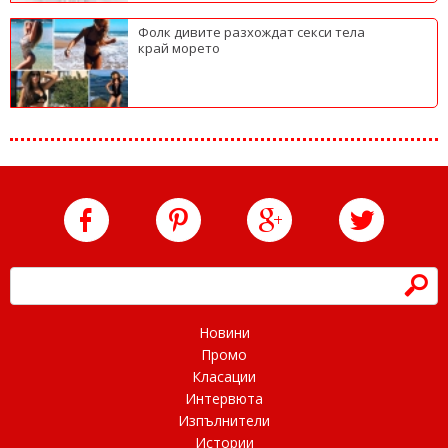
Фолк дивите разхождат секси тела
край морето
h
Новини
Промо
Класации
Интервюта
Изпълнители
Истории