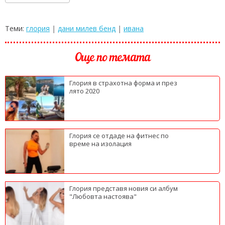
Теми:
глория
|
дани милев бенд
|
ивана
Още по темата
Глория в страхотна форма и през
лято 2020
Глория се отдаде на фитнес по
време на изолация
Глория представя новия си албум
"Любовта настоява"