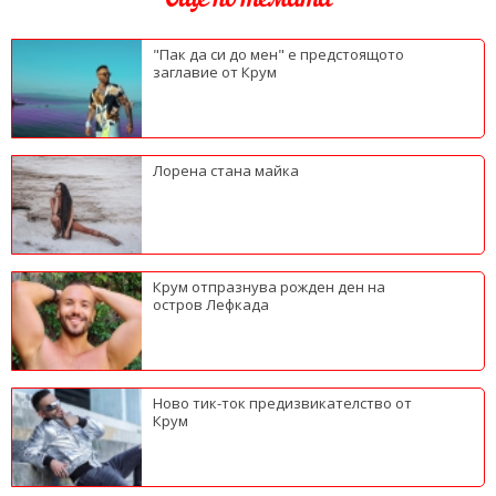
"Пак да си до мен" е предстоящото
заглавие от Крум
Лорена стана майка
Крум отпразнува рожден ден на
остров Лефкада
Ново тик-ток предизвикателство от
Крум