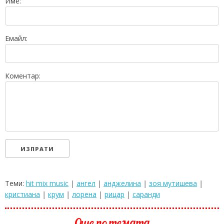
Име:
Емайл:
Коментар:
Теми:
hit mix music
|
ангел
|
анджелина
|
зоя мутишева
|
кристиана
|
крум
|
лорена
|
рицар
|
саранди
Още по темата