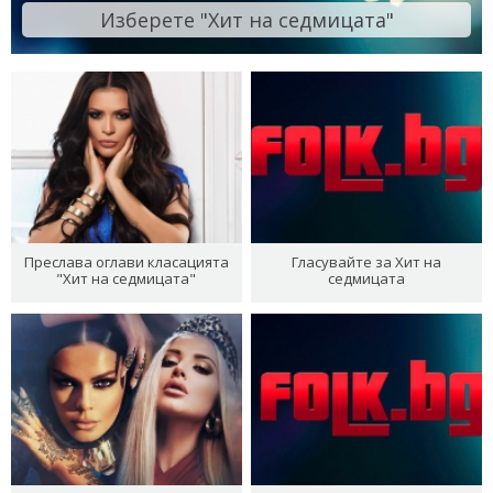
Изберете "Хит на седмицата"
Преслава оглави класацията
Гласувайте за Хит на
"Хит на седмицата"
седмицата