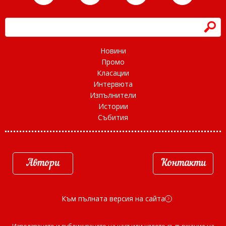
h
Новини
Промо
Класации
Интервюта
Изпълнители
Истории
Събития
Автори
Контакти
Към пълната версия на сайта
d