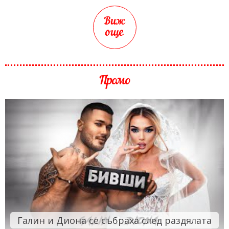
Виж
още
Промо
Галин и Диона се събраха след раздялата