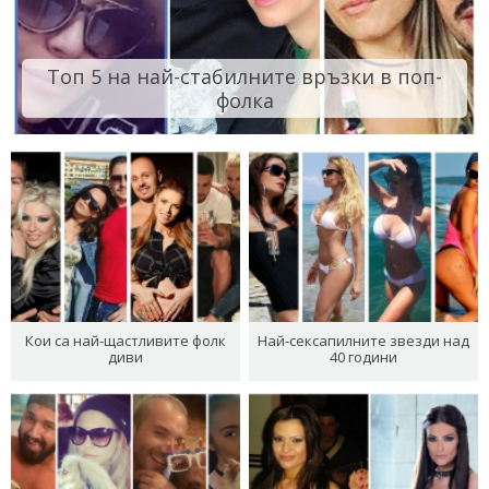
Топ 5 на най-стабилните връзки в поп-
фолка
Кои са най-щастливите фолк
Най-сексапилните звезди над
диви
40 години