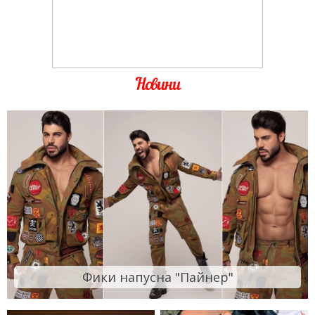
Новини
Фики напусна "Пайнер"