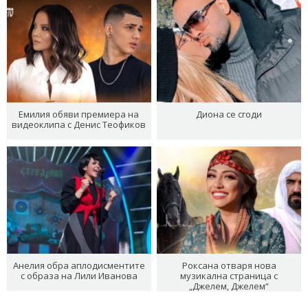
Емилия обяви премиера на
Диона се сгоди
видеоклипа с Денис Теофиков
Анелия обра аплодисментите
Роксана отваря нова
с образа на Лили Иванова
музикална страница с
„Джелем, Джелем“