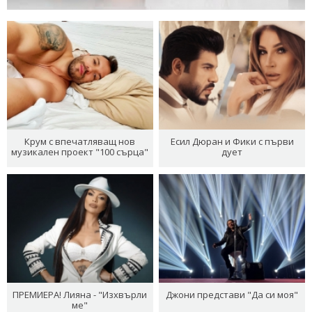
Крум с впечатляващ нов
Есил Дюран и Фики с първи
музикален проект "100 сърца"
дует
ПРЕМИЕРА! Лияна - "Изхвърли
Джони представи "Да си моя"
ме"