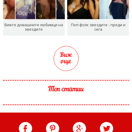
Вижте домашните любимци на
Поп-фолк звездите - преди и
звездите
сега
Виж
още
Топ статии