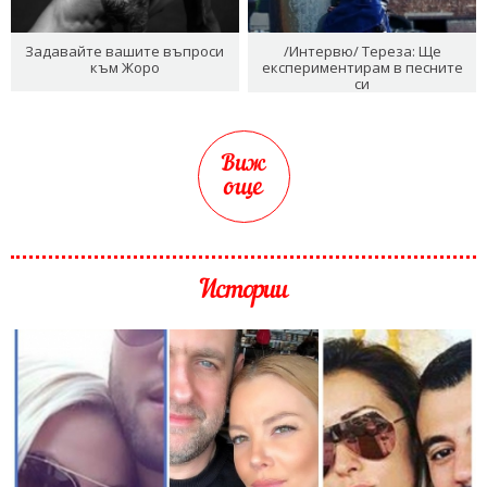
Задавайте вашите въпроси
/Интервю/ Тереза: Ще
към Жоро
експериментирам в песните
си
Виж
още
Истории