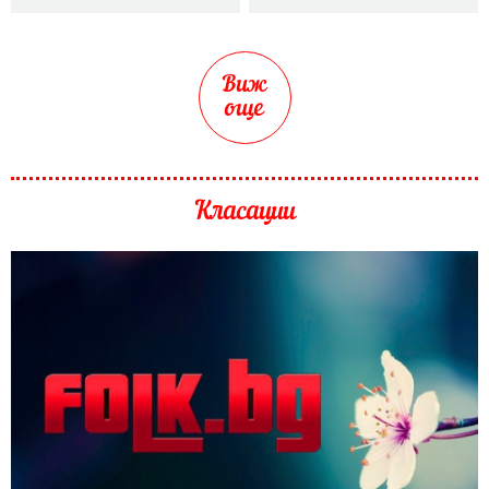
Виж
още
Класации