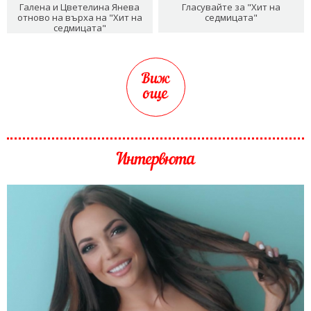
Галена и Цветелина Янева
Гласувайте за "Хит на
отново на върха на "Хит на
седмицата"
седмицата"
Виж
още
Интервюта