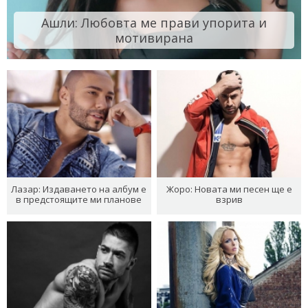
Ашли: Любовта ме прави упорита и
мотивирана
Лазар: Издаването на албум е
Жоро: Новата ми песен ще е
в предстоящите ми планове
взрив