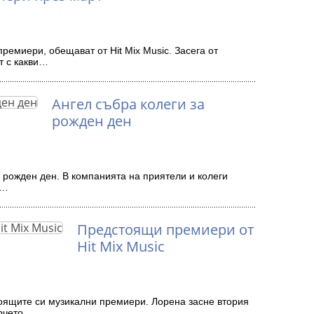
ремиери, обещават от Hit Mix Music. Засега от
т с какви…
Ангел събра колеги за
рожден ден
 рожден ден. В компанията на приятели и колеги
а…
Предстоящи премиери от
Hit Mix Music
стоящите си музикални премиери. Лорена засне втория
арчето…