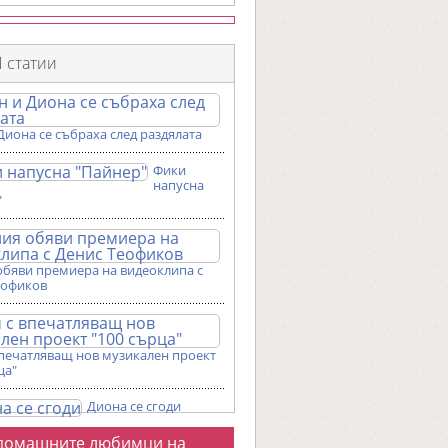
 статии
Диона се събраха след раздялата
Фики
напусна
"
обяви премиера на видеоклипа с
еофиков
впечатляващ нов музикален проект
ца"
Диона се сгоди
о
домашните любимци на
галерии