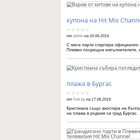
купона на Hit Mix Chann
от
admin
на
20.06.2016
С мега парти стартира официално л
Плевен посрещна изпълнителите,
плажа в Бургас
от
Folk.bg
на
17.06.2016
Кристиана също акостира на бълга
на плажа в родния си град Бургас.