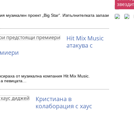
звезди
я музикален проект „Big Star“. Изпълнителката запази
Hit Mix Music
атакува с
емиери
ираха от музикална компания Hit Mix Music.
, а певицата…
Кристиана в
колаборация с хаус