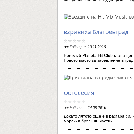
взривиха Благоевград
от
Folk.bg
на
19.11.2016
Нов клуб Planeta Hit Club стана ц
Новото място за забавление в гра
фотосесия
от
Folk.bg
на
24.08.2016
Докато лятото още е в разгара си,
морския бряг или частни…