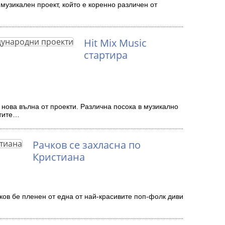
музикален проект, който е коренно различен от
Hit Mix Music
стартира
а нова вълна от проекти. Различна посока в музикално
нтите…
Рачков се захласна по
Кристиана
ов бе пленен от една от най-красивите поп-фолк диви