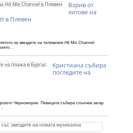
Взрив от
хитове на
el в Плевен
ятото за звездите на телевизия Hit Mix Channel.
 които…
Кристиана събира
погледите на
рското Черноморие. Певицата събира слънчев загар
 …