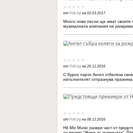
от
Folk.bg
на
02.03.2017
Много нови песни ще имат своите п
музикалната компания не разкрива
от
Folk.bg
на
26.12.2016
С бурно парти Ангел отбеляза своя
изпълнителят отпразнува празник
от
Folk.bg
на
06.12.2016
Hit Mix Music разкри част от пред
си проект "Жена за лудницата". П