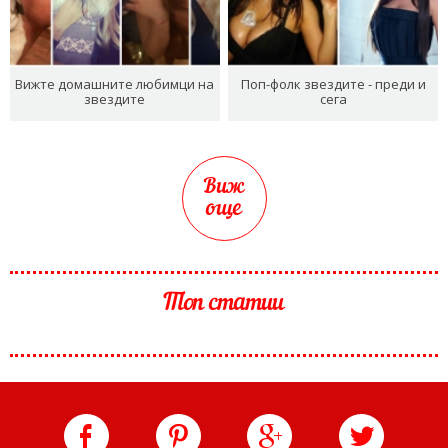
Вижте домашните любимци на
Поп-фолк звездите - преди и
звездите
сега
Виж
още
Топ статии