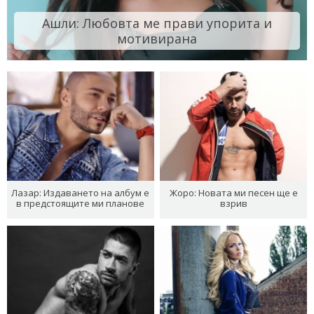
Ашли: Любовта ме прави упорита и
мотивирана
Лазар: Издаването на албум е
Жоро: Новата ми песен ще е
в предстоящите ми планове
взрив