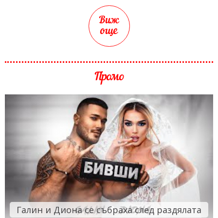
Виж
още
Промо
Галин и Диона се събраха след раздялата