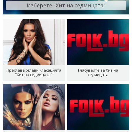
Изберете "Хит на седмицата"
Преслава оглави класацията
Гласувайте за Хит на
"Хит на седмицата"
седмицата