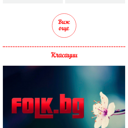
Виж
още
Класации