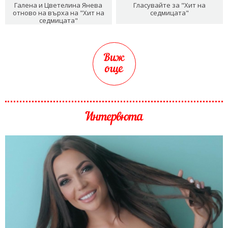
Галена и Цветелина Янева
Гласувайте за "Хит на
отново на върха на "Хит на
седмицата"
седмицата"
Виж
още
Интервюта