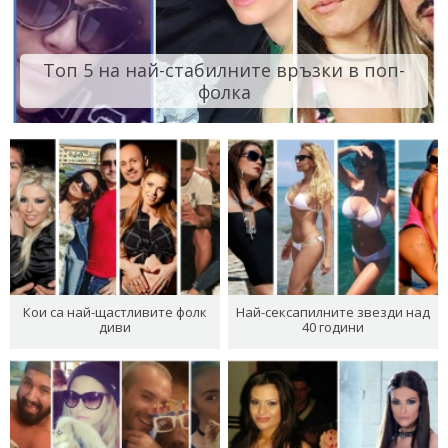
Топ 5 на най-стабилните връзки в поп-
фолка
Кои са най-щастливите фолк
Най-сексапилните звезди над
диви
40 години