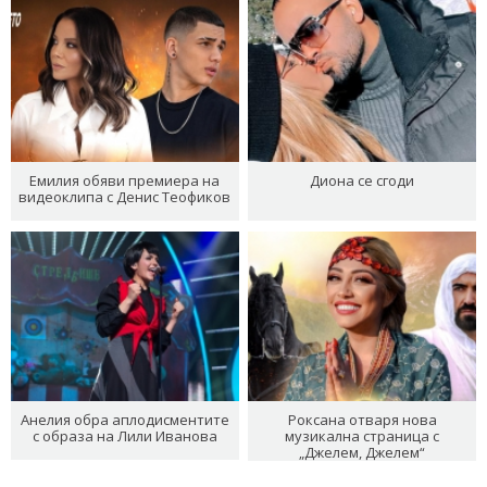
Емилия обяви премиера на
Диона се сгоди
видеоклипа с Денис Теофиков
Анелия обра аплодисментите
Роксана отваря нова
с образа на Лили Иванова
музикална страница с
„Джелем, Джелем“