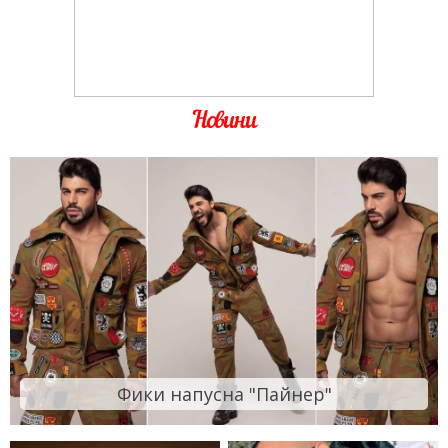
Новини
Фики напусна "Пайнер"