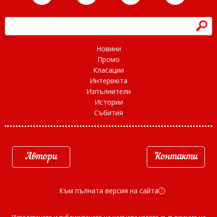
h
Новини
Промо
Класации
Интервюта
Изпълнители
Истории
Събития
Автори
Контакти
Към пълната версия на сайта
d