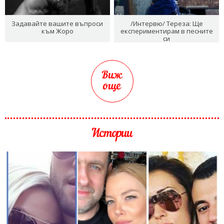
Задавайте вашите въпроси
/Интервю/ Тереза: Ще
към Жоро
експериментирам в песните
си
Виж
още
Истории