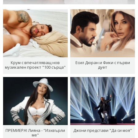
Крум с впечатляващ нов
Есил Дюран и Фики с първи
музикален проект "100 сърца"
дует
ПРЕМИЕРА! Лияна - "Изхвърли
Джони представи "Да си моя"
ме"