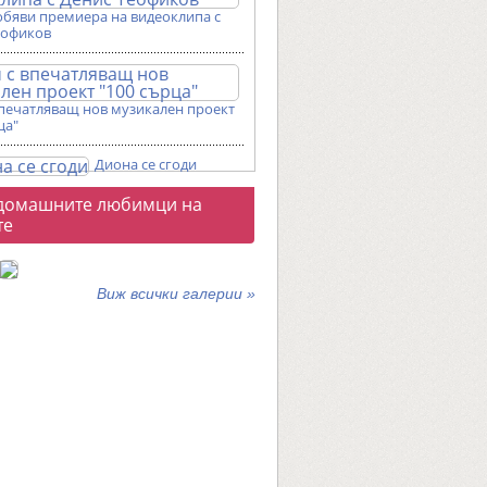
обяви премиера на видеоклипа с
еофиков
впечатляващ нов музикален проект
ца"
Диона се сгоди
о
домашните любимци на
галерии
те
Виж всички галерии »