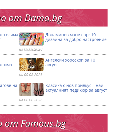
о от Dama.bg
ат голяма
Допаминов маникюр: 10
т
дизайна за добро настроение
на 09.08.2026
и
Ангелски хороскоп за 10
ат има
август
на 09.08.2026
агове на
Класика с нов привкус – най-
актуалният педикюр за август
на 08.08.2026
 от Famous.bg