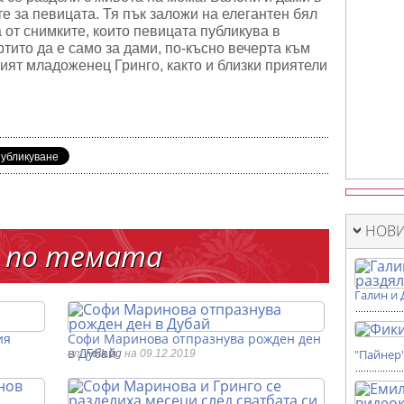
е за певицата. Тя пък заложи на елегантен бял
 от снимките, които певицата публикува в
тито да е само за дами, по-късно вечерта към
ят младоженец Гринго, както и близки приятели
НОВИ
 по темата
Галин и 
ия
Софи Маринова отпразнува рожден ден
в Дубай
"Пайнер
от
Folk.bg
на 09.12.2019