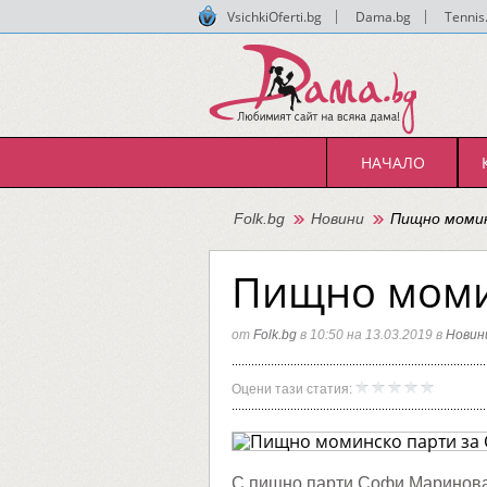
VsichkiOferti.bg
|
Dama.bg
|
Tennis
НАЧАЛО
Folk.bg
Новини
Пищно момин
Пищно моми
от
Folk.bg
в 10:50 на 13.03.2019 в
Новин
Пищно
Folk.bg
Оцени тази статия:
моминс
парти
за
Софи
Марино
С пищно парти Софи Маринова 