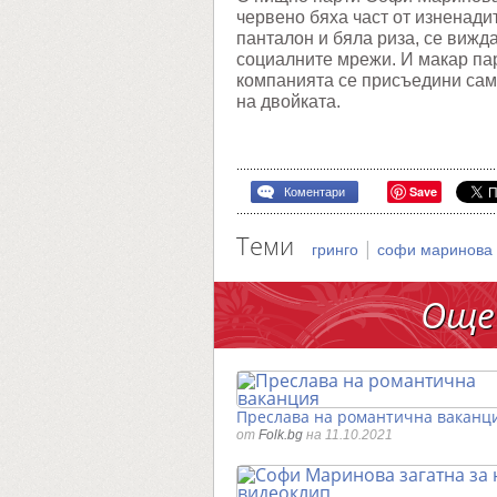
червено бяха част от изненадит
панталон и бяла риза, се вижда
социалните мрежи. И макар пар
компанията се присъедини сами
на двойката.
Save
Коментари
Теми
|
гринго
софи маринова
Още
Преслава на романтична ваканц
от
Folk.bg
на 11.10.2021