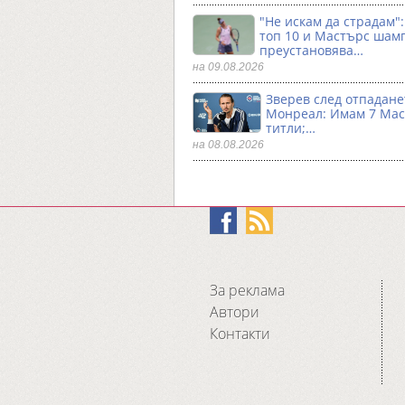
"Не искам да страдам"
топ 10 и Мастърс шам
преустановява…
на 09.08.2026
Зверев след отпадане
Монреал: Имам 7 Ма
титли;…
на 08.08.2026
За реклама
Автори
Контакти