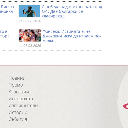
: Бивша
С победа над поставената под
пионка
№1: Две българки се
класираха…
на 08.08.2026
то в
Фонсека: Истината е, че
стърс
Джокович иска да играем по-
малко…
на 07.08.2026
Новини
Промо
Класации
Интервюта
Изпълнители
Истории
Събития