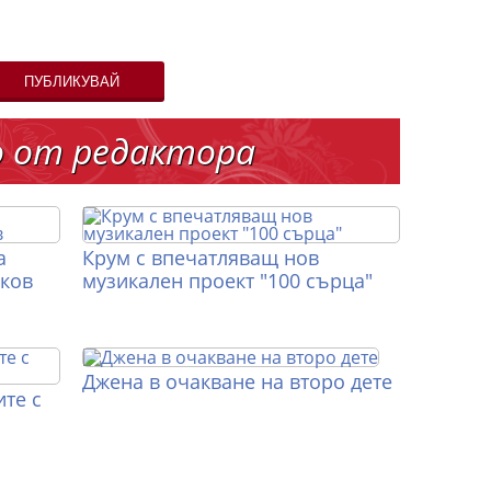
ПУБЛИКУВАЙ
о от редактора
а
Крум с впечатляващ нов
иков
музикален проект "100 сърца"
Джена в очакване на второ дете
те с