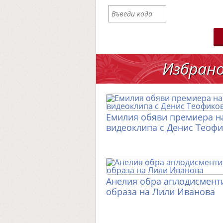
Избран
Емилия обяви премиера н
видеоклипа с Денис Теоф
Анелия обра аплодисменти
образа на Лили Иванова