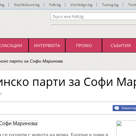
.bg
|
VsichkiGumi.bg
|
Folk.bg
|
VsichkiIgri.bg
|
Tuning.bg
|
Test
КЛАСАЦИИ
ИНТЕРВЮТА
ПРОМО
СЪБИТИЯ
ско парти за Софи Маринова
нско парти за Софи Ма
и
Комента
ко
ва
се раздели с живота на мома. Балони и дами в