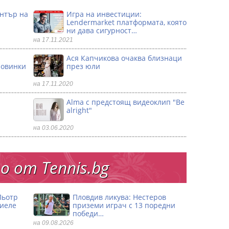
ентър на
Игра на инвестиции:
Lendermarket платформата, която
ни дава сигурност…
на 17.11.2021
Ася Капчикова очаква близнаци
ловинки
през юли
на 17.11.2020
Alma с предстоящ видеоклип "Be
alright"
на 03.06.2020
 от Тennis.bg
Пьотр
Пловдив ликува: Нестеров
риеле
приземи играч с 13 поредни
победи…
на 09.08.2026