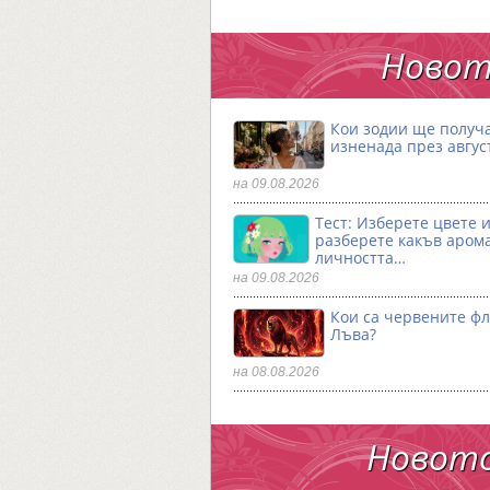
Новот
Кои зодии ще получ
изненада през авгус
на 09.08.2026
Тест: Изберете цвете 
разберете какъв аром
личността…
на 09.08.2026
Кои са червените фл
Лъва?
на 08.08.2026
Новото