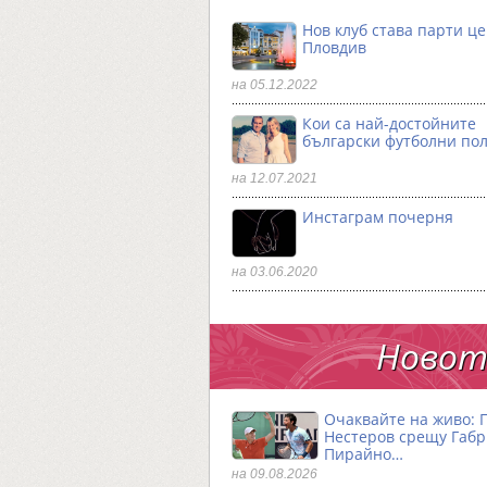
Нов клуб става парти ц
Пловдив
на 05.12.2022
Кои са най-достойните
български футболни по
на 12.07.2021
Инстаграм почерня
на 03.06.2020
Новото
Очаквайте на живо: 
Нестеров срещу Габ
Пирайно…
на 09.08.2026