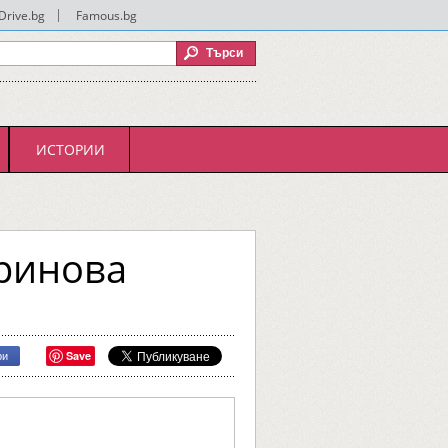
Drive.bg
|
Famous.bg
ИСТОРИИ
ринова
Save
ри