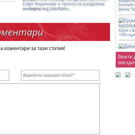
Софи Маринова и Гринго се разделиха
Емилия 
месеци след сватбата…
Денис Т
от
Folk.bg
на 19.07.2019
оментари
Крум с 
"100 сър
а коментари за тази статия!
Фот
Вижте 
звезди