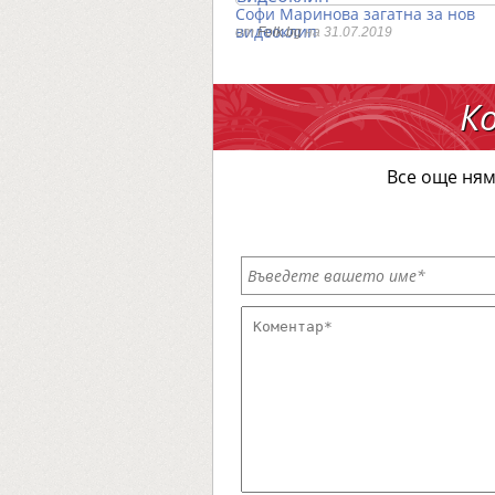
Софи Маринова загатна за нов
видеоклип
от
Folk.bg
на 31.07.2019
К
Все още ням