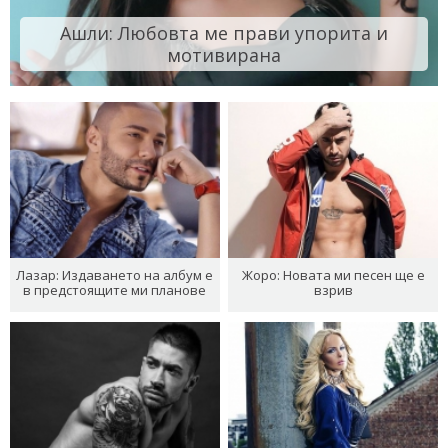
Ашли: Любовта ме прави упорита и
мотивирана
Лазар: Издаването на албум е
Жоро: Новата ми песен ще е
в предстоящите ми планове
взрив