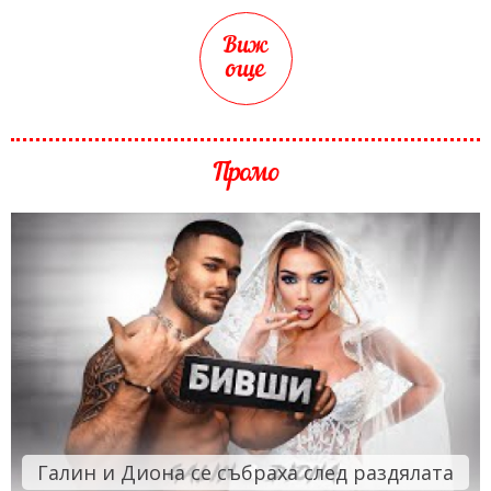
Виж
още
Промо
Галин и Диона се събраха след раздялата