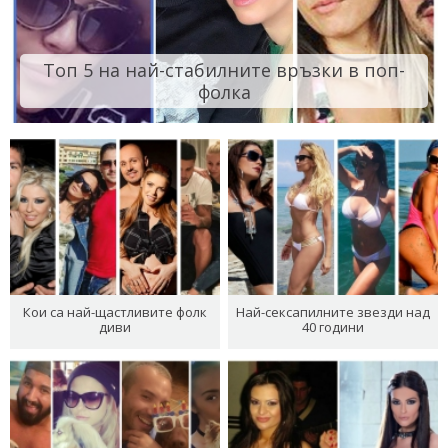
Топ 5 на най-стабилните връзки в поп-
фолка
Кои са най-щастливите фолк
Най-сексапилните звезди над
диви
40 години