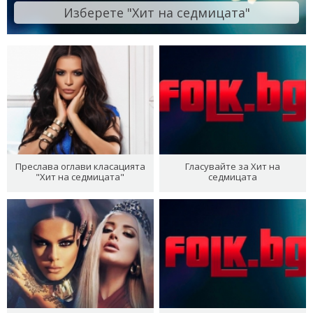
Изберете "Хит на седмицата"
Преслава оглави класацията
Гласувайте за Хит на
"Хит на седмицата"
седмицата