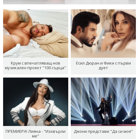
Крум с впечатляващ нов
Есил Дюран и Фики с първи
музикален проект "100 сърца"
дует
ПРЕМИЕРА! Лияна - "Изхвърли
Джони представи "Да си моя"
ме"