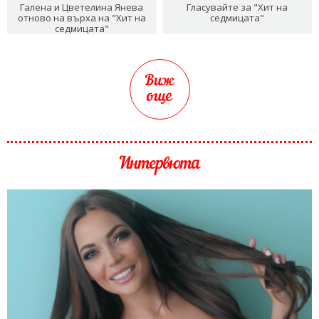
Галена и Цветелина Янева
Гласувайте за "Хит на
отново на върха на "Хит на
седмицата"
седмицата"
Виж
още
Интервюта