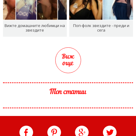
Вижте домашните любимци на
Поп-фолк звездите - преди и
звездите
сега
Виж
още
Топ статии