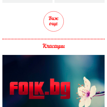
Виж
още
Класации