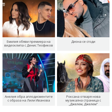
Емилия обяви премиера на
Диона се сгоди
видеоклипа с Денис Теофиков
Анелия обра аплодисментите
Роксана отваря нова
с образа на Лили Иванова
музикална страница с
„Джелем, Джелем“