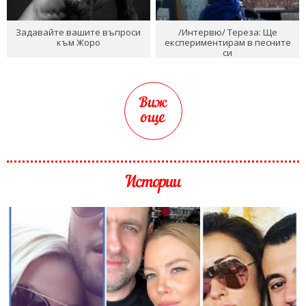
Задавайте вашите въпроси
/Интервю/ Тереза: Ще
към Жоро
експериментирам в песните
си
Виж
още
Истории