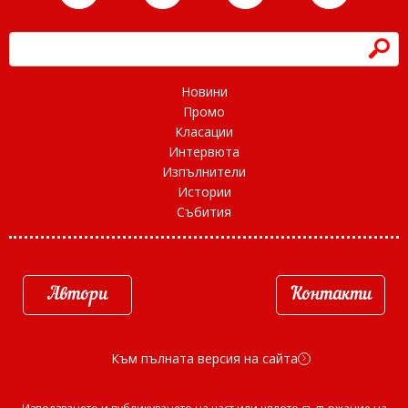
h
Новини
Промо
Класации
Интервюта
Изпълнители
Истории
Събития
Автори
Контакти
Към пълната версия на сайта
d