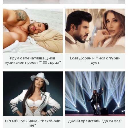
Крум с впечатляващ нов
Есил Дюран и Фики с първи
музикален проект "100 сърца"
дует
ПРЕМИЕРА! Лияна - "Изхвърли
Джони представи "Да си моя"
ме"