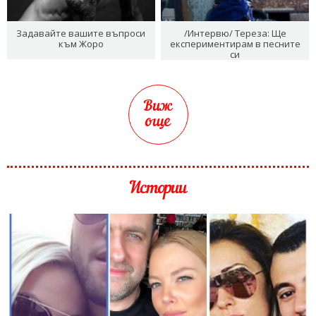
Задавайте вашите въпроси
/Интервю/ Тереза: Ще
към Жоро
експериментирам в песните
си
Виж
още
Истории