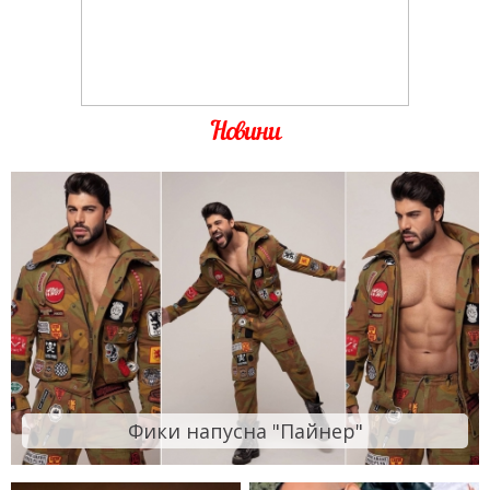
Новини
Фики напусна "Пайнер"