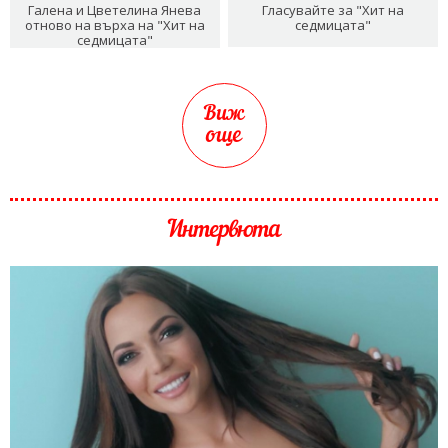
Галена и Цветелина Янева
Гласувайте за "Хит на
отново на върха на "Хит на
седмицата"
седмицата"
Виж
още
Интервюта