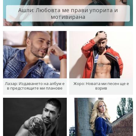
Ашли: Любовта ме прави упорита и
мотивирана
Лазар: Издаването на албум е
Жоро: Новата ми песен ще е
в предстоящите ми планове
взрив