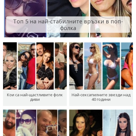
Топ 5 на най-стабилните връзки в поп-
фолка
Кои са най-щастливите фолк
Най-сексапилните звезди над
диви
40 години