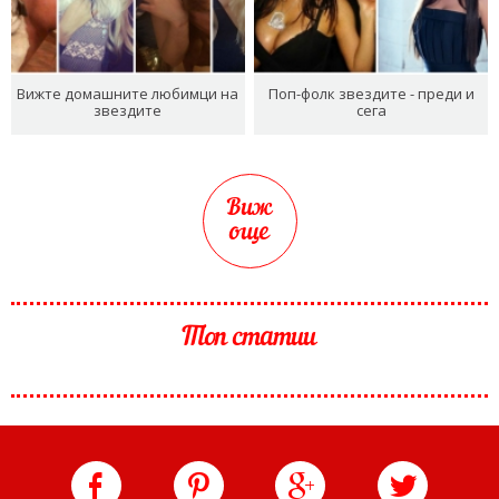
Вижте домашните любимци на
Поп-фолк звездите - преди и
звездите
сега
Виж
още
Топ статии