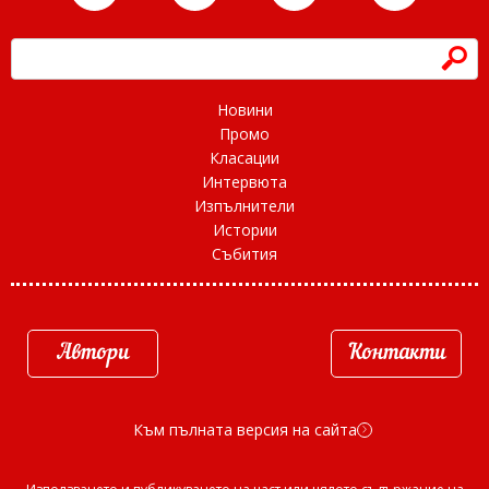
h
Новини
Промо
Класации
Интервюта
Изпълнители
Истории
Събития
Автори
Контакти
Към пълната версия на сайта
d