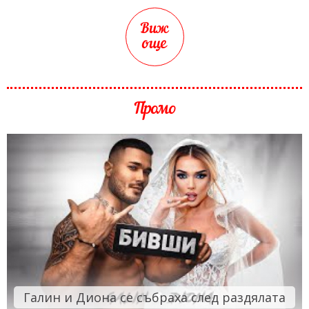
Виж
още
Промо
Галин и Диона се събраха след раздялата