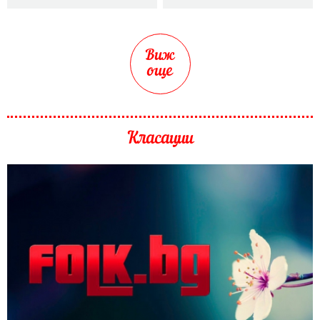
Виж
още
Класации