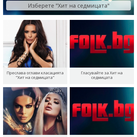
Изберете "Хит на седмицата"
Преслава оглави класацията
Гласувайте за Хит на
"Хит на седмицата"
седмицата