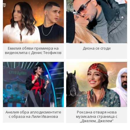
Емилия обяви премиера на
Диона се сгоди
видеоклипа с Денис Теофиков
Анелия обра аплодисментите
Роксана отваря нова
с образа на Лили Иванова
музикална страница с
„Джелем, Джелем“