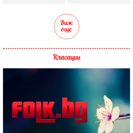
Виж
още
Класации