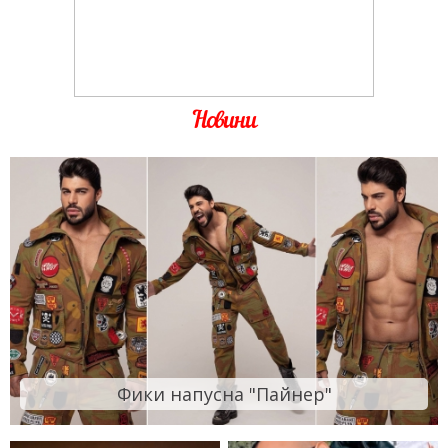
Новини
Фики напусна "Пайнер"