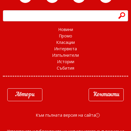
h
Новини
Промо
Класации
Интервюта
Изпълнители
Истории
Събития
Автори
Контакти
Към пълната версия на сайта
d