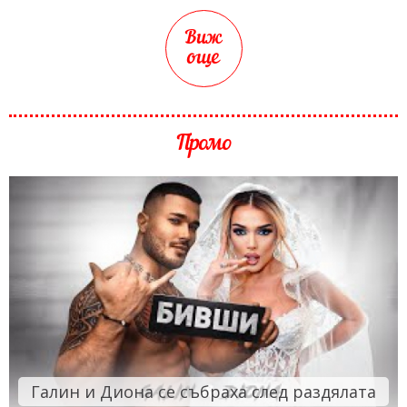
Виж
още
Промо
Галин и Диона се събраха след раздялата