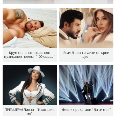
Крум с впечатляващ нов
Есил Дюран и Фики с първи
музикален проект "100 сърца"
дует
ПРЕМИЕРА! Лияна - "Изхвърли
Джони представи "Да си моя"
ме"