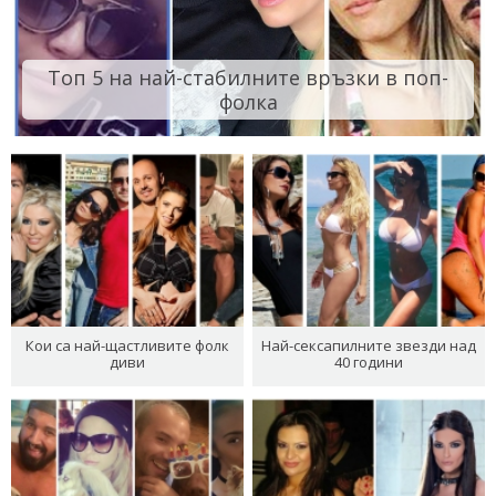
Топ 5 на най-стабилните връзки в поп-
фолка
Кои са най-щастливите фолк
Най-сексапилните звезди над
диви
40 години