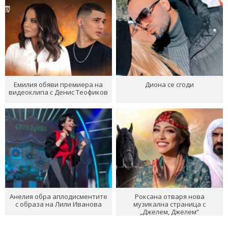
Емилия обяви премиера на
Диона се сгоди
видеоклипа с Денис Теофиков
Анелия обра аплодисментите
Роксана отваря нова
с образа на Лили Иванова
музикална страница с
„Джелем, Джелем“