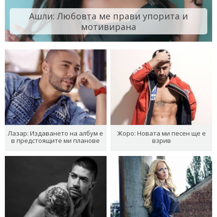
Ашли: Любовта ме прави упорита и
мотивирана
Лазар: Издаването на албум е
Жоро: Новата ми песен ще е
в предстоящите ми планове
взрив