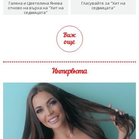
Галена и Цветелина Янева
Гласувайте за "Хит на
отново на върха на "Хит на
седмицата"
седмицата"
Виж
още
Интервюта