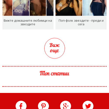
Вижте домашните любимци на
Поп-фолк звездите - преди и
звездите
сега
Виж
още
Топ статии