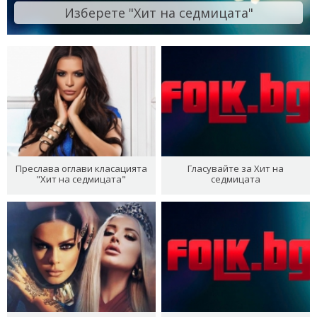
Изберете "Хит на седмицата"
Преслава оглави класацията
Гласувайте за Хит на
"Хит на седмицата"
седмицата