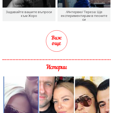
Задавайте вашите въпроси
/Интервю/ Тереза: Ще
към Жоро
експериментирам в песните
си
Виж
още
Истории