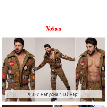
Новини
Фики напусна "Пайнер"