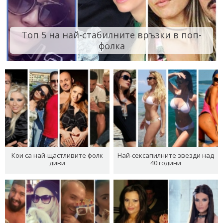
Топ 5 на най-стабилните връзки в поп-
фолка
Кои са най-щастливите фолк
Най-сексапилните звезди над
диви
40 години