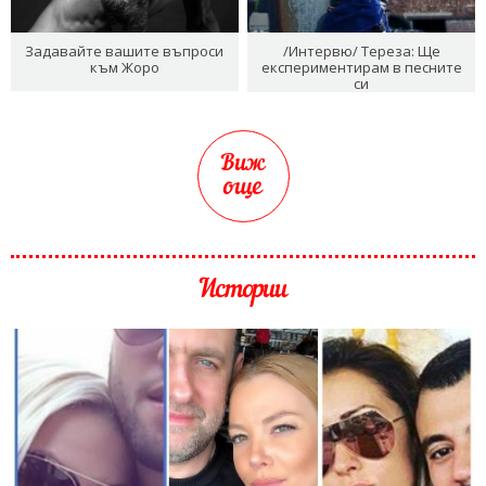
Задавайте вашите въпроси
/Интервю/ Тереза: Ще
към Жоро
експериментирам в песните
си
Виж
още
Истории