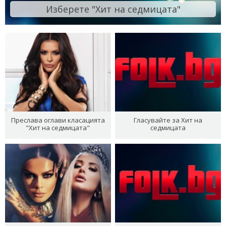
Изберете "Хит на седмицата"
Преслава оглави класацията
Гласувайте за Хит на
"Хит на седмицата"
седмицата