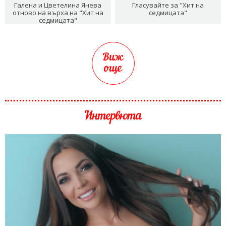
Галена и Цветелина Янева
Гласувайте за "Хит на
отново на върха на "Хит на
седмицата"
седмицата"
Виж
още
Интервюта