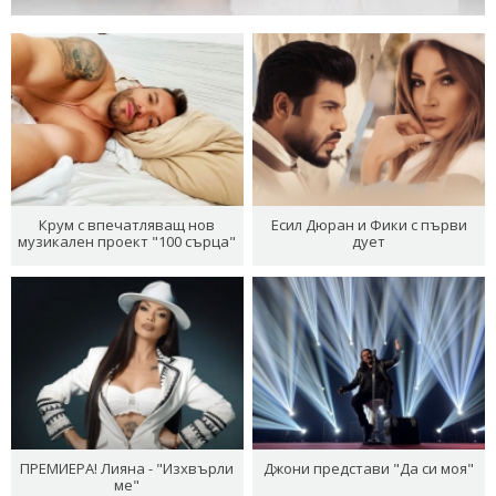
Крум с впечатляващ нов
Есил Дюран и Фики с първи
музикален проект "100 сърца"
дует
ПРЕМИЕРА! Лияна - "Изхвърли
Джони представи "Да си моя"
ме"