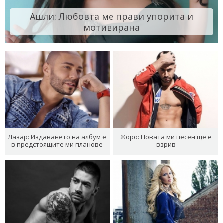
Ашли: Любовта ме прави упорита и
мотивирана
Лазар: Издаването на албум е
Жоро: Новата ми песен ще е
в предстоящите ми планове
взрив