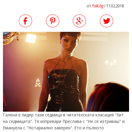
от
Folk.bg
/ 11.02.2018
Галена е лидер тази седмица в читателската класация "Хит
на седмицата". Тя изпревари Преслава с "Не се изтриваш" и
Емануела с "Нотариално заверен". Ето и пълното