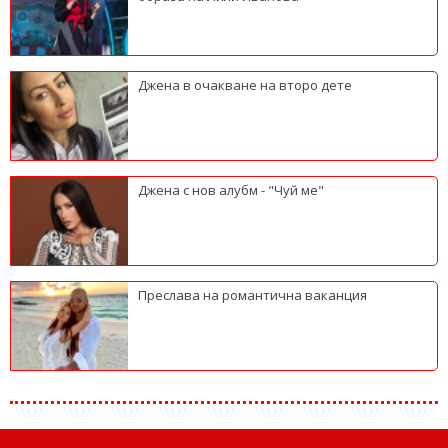
Джена в очакване на второ дете
Джена с нов алубм - "Чуй ме"
Преслава на романтична ваканция