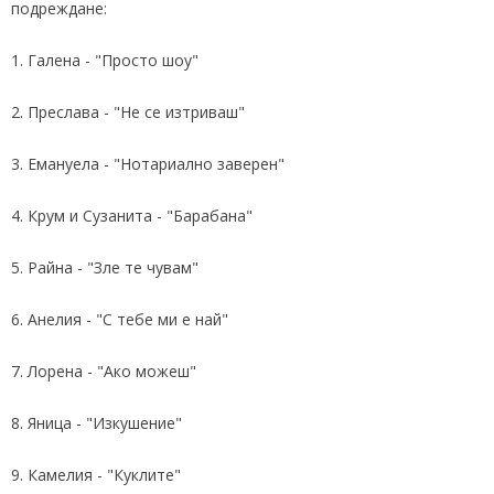
подреждане:
1. Галена - "Просто шоу"
2. Преслава - "Не се изтриваш"
3. Емануела - "Нотариално заверен"
4. Крум и Сузанита - "Барабана"
5. Райна - "Зле те чувам"
6. Анелия - "С тебе ми е най"
7. Лорена - "Ако можеш"
8. Яница - "Изкушение"
9. Камелия - "Куклите"