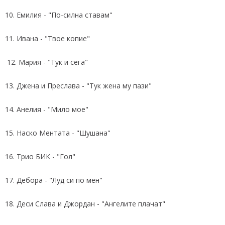
10. Емилия - "По-силна ставам"
11. Ивана - "Твое копие"
12. Мария - "Тук и сега"
13. Джена и Преслава - "Тук жена му пази"
14. Анелия - "Мило мое"
15. Наско Ментата - "Шушана"
16. Трио БИК - "Гол"
17. Дебора - "Луд си по мен"
18. Деси Слава и Джордан - "Ангелите плачат"