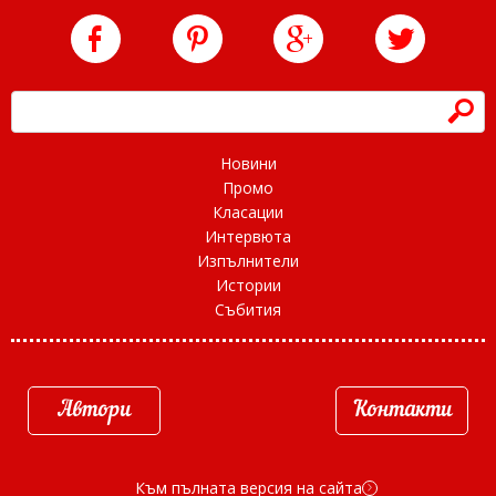
h
Новини
Промо
Класации
Интервюта
Изпълнители
Истории
Събития
Автори
Контакти
Към пълната версия на сайта
d