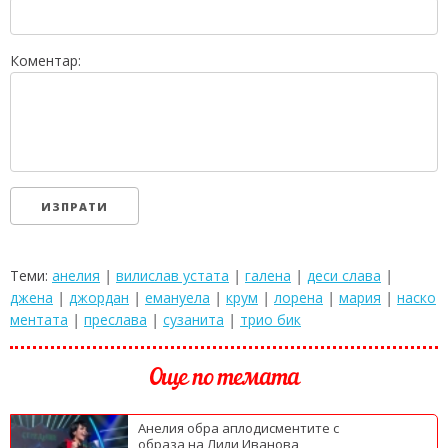
Коментар:
Теми:
анелия
|
вилислав устата
|
галена
|
деси слава
|
джена
|
джордан
|
емануела
|
крум
|
лорена
|
мария
|
наско
ментата
|
преслава
|
сузанита
|
трио бик
Още по темата
Анелия обра аплодисментите с
образа на Лили Иванова