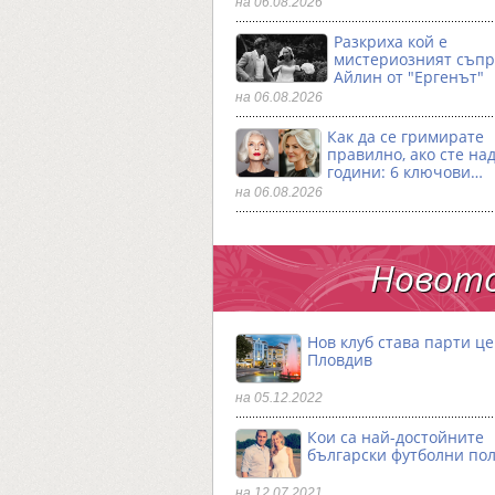
на 06.08.2026
Разкриха кой е
мистериозният съпр
Айлин от "Ергенът"
на 06.08.2026
Как да се гримирате
правилно, ако сте над
години: 6 ключови…
на 06.08.2026
Новото
Нов клуб става парти ц
Пловдив
на 05.12.2022
Кои са най-достойните
български футболни по
на 12.07.2021