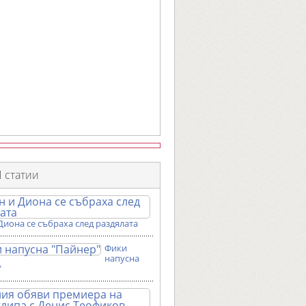
 статии
Диона се събраха след раздялата
Фики
напусна
"