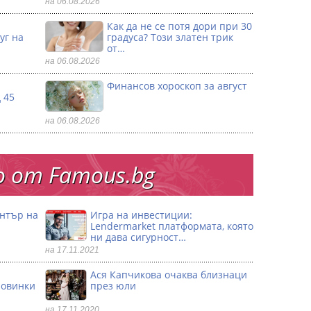
на 06.08.2026
Как да не се потя дори при 30
уг на
градуса? Този златен трик
от…
на 06.08.2026
Финансов хороскоп за август
 45
на 06.08.2026
 от Famous.bg
ентър на
Игра на инвестиции:
Lendermarket платформата, която
ни дава сигурност…
на 17.11.2021
Ася Капчикова очаква близнаци
ловинки
през юли
на 17.11.2020