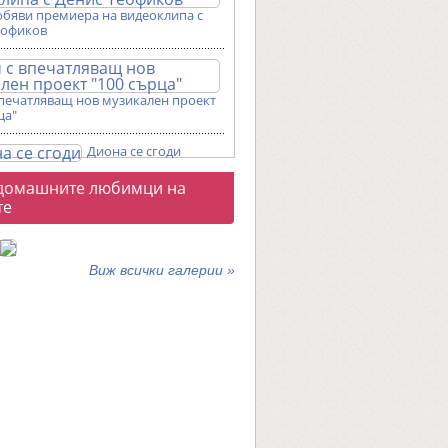
обяви премиера на видеоклипа с
еофиков
впечатляващ нов музикален проект
ца"
Диона се сгоди
о
домашните любимци на
галерии
те
Виж всички галерии »