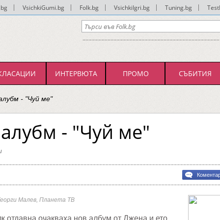
.bg
|
VsichkiGumi.bg
|
Folk.bg
|
VsichkiIgri.bg
|
Tuning.bg
|
Test
КЛАСАЦИИ
ИНТЕРВЮТА
ПРОМО
СЪБИТИЯ
алубм - "Чуй ме"
алубм - "Чуй ме"
и
Комента
Георги Малев, Планета ТВ
 отдавна очакваха нов албум от Джена и ето,