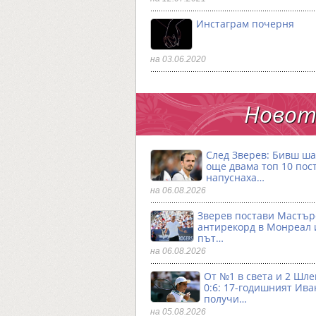
Инстаграм почерня
на 03.06.2020
Новото
След Зверев: Бивш ш
още двама топ 10 пос
напуснаха…
на 06.08.2026
Зверев постави Мастър
антирекорд в Монреал и
път…
на 06.08.2026
От №1 в света и 2 Шле
0:6: 17-годишният Ива
получи…
на 05.08.2026