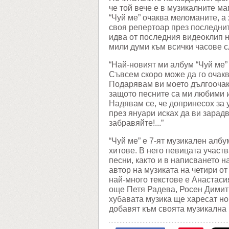
че той вече е в музикалните ма
“Чуй ме” очаква меломаните, а
своя репертоар през последнит
идва от последния видеоклип н
мили думи към всички часове с
“Най-новият ми албум “Чуй ме”
Съвсем скоро може да го очакв
Подарявам ви моето дългоочакв
защото песните са ми любими и
Надявам се, че допринесох за 
през януари исках да ви зарадв
забравяйте!...”
“Чуй ме” е 7-ят музикален албу
хитове. В него певицата участв
песни, както и в написването н
автор на музиката на четири от
най-много текстове е Анастаси
още Петя Радева, Росен Димитр
хубавата музика ще харесат но
добавят към своята музикална 