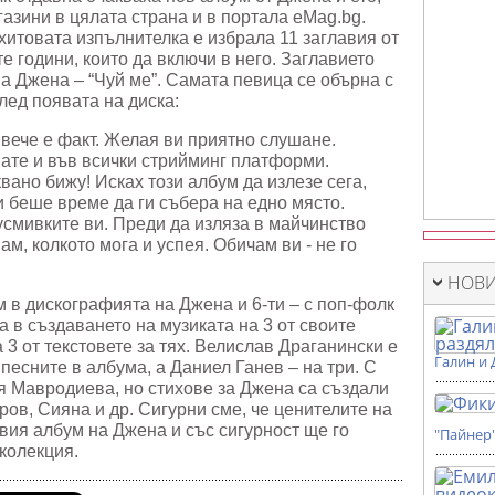
газини в цялата страна и в портала eMag.bg.
 хитовата изпълнителка е избрала 11 заглавия от
е години, които да включи в него. Заглавието
а Джена – “Чуй ме”. Самата певица се обърна с
лед появата на диска:
 вече е факт. Желая ви приятно слушане.
ате и във всички стрийминг платформи.
ано бижу! Исках този албум да излезе сега,
 беше време да ги събера на едно място.
усмивките ви. Преди да изляза в майчинство
ам, колкото мога и успея. Обичам ви - не го
НОВИ
м в дискографията на Джена и 6-ти – с поп-фолк
а в създаването на музиката на 3 от своите
а 3 от текстовете за тях. Велислав Драганински е
Галин и 
 песните в албума, а Даниел Ганев – на три. С
я Мавродиева, но стихове за Джена са създали
ов, Сияна и др. Сигурни сме, че ценителите на
вия албум на Джена и със сигурност ще го
"Пайнер
колекция.