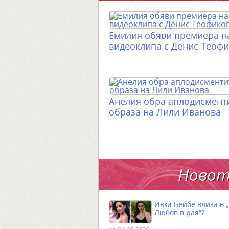
Емилия обяви премиера н
видеоклипа с Денис Теоф
Анелия обра аплодисменти
образа на Лили Иванова
Новот
Ивка Бейбе влиза в 
Любов в рая“?