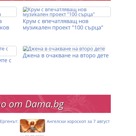
а
Крум с впечатляващ нов
иков
музикален проект "100 сърца"
Джена в очакване на второ дете
те с
о от Dama.bg
„Ергенът:
Ангелски хороскоп за 7 август