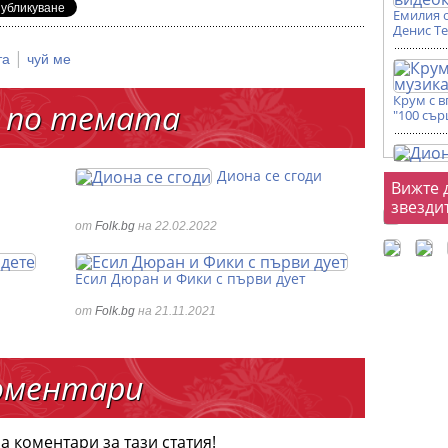
Емилия 
Денис Т
|
та
чуй ме
Крум с 
 по темата
"100 сър
Диона се сгоди
Фот
Вижте 
звезди
от
Folk.bg
на 22.02.2022
Есил Дюран и Фики с първи дует
от
Folk.bg
на 21.11.2021
оментари
а коментари за тази статия!