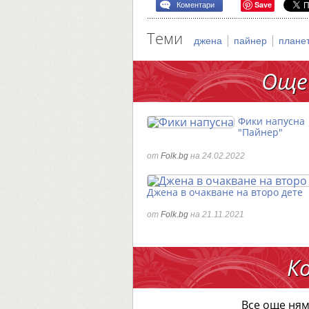
Save
Коментари
Теми
|
|
джена
пайнер
плане
Още
Фики напусна
"Пайнер"
от
Folk.bg
на 24.02.2022
Джена в очакване на второ дете
от
Folk.bg
на 21.11.2021
К
Все още ням