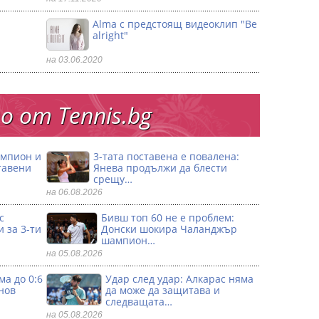
Alma с предстоящ видеоклип "Be
alright"
на 03.06.2020
 от Тennis.bg
ампион и
3-тата поставена е повалена:
тавени
Янева продължи да блести
срещу…
на 06.08.2026
с
Бивш топ 60 не е проблем:
 за 3-ти
Донски шокира Чаланджър
шампион…
на 05.08.2026
ма до 0:6
Удар след удар: Алкарас няма
нов
да може да защитава и
следващата…
на 05.08.2026