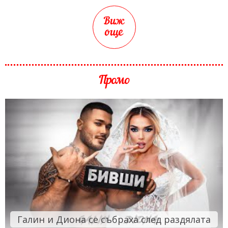
Виж
още
Промо
Галин и Диона се събраха след раздялата