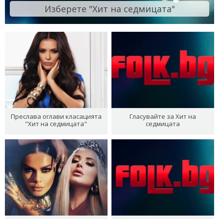
Изберете "Хит на седмицата"
Преслава оглави класацията
Гласувайте за Хит на
"Хит на седмицата"
седмицата