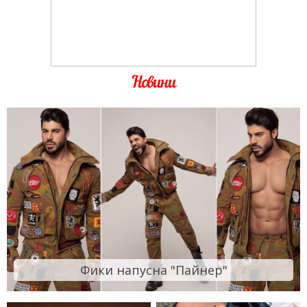
Новини
Фики напусна "Пайнер"