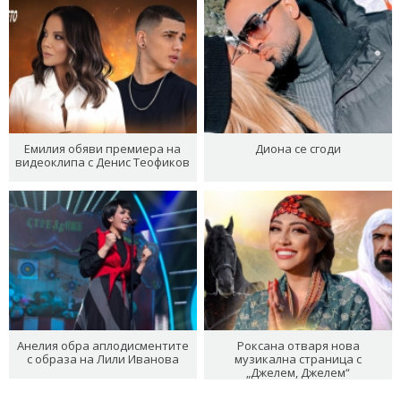
Емилия обяви премиера на
Диона се сгоди
видеоклипа с Денис Теофиков
Анелия обра аплодисментите
Роксана отваря нова
с образа на Лили Иванова
музикална страница с
„Джелем, Джелем“