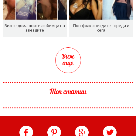
Вижте домашните любимци на
Поп-фолк звездите - преди и
звездите
сега
Виж
още
Топ статии