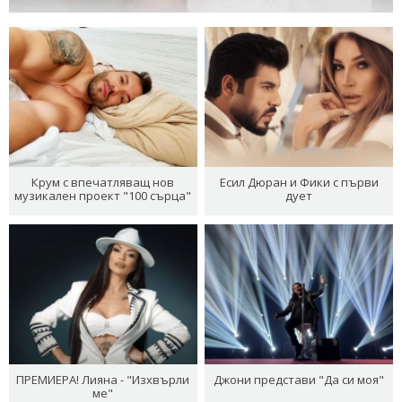
Крум с впечатляващ нов
Есил Дюран и Фики с първи
музикален проект "100 сърца"
дует
ПРЕМИЕРА! Лияна - "Изхвърли
Джони представи "Да си моя"
ме"