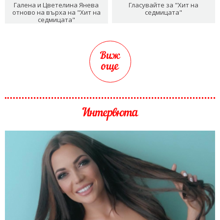
Галена и Цветелина Янева
Гласувайте за "Хит на
отново на върха на "Хит на
седмицата"
седмицата"
Виж
още
Интервюта