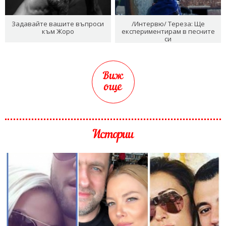
Задавайте вашите въпроси
/Интервю/ Тереза: Ще
към Жоро
експериментирам в песните
си
Виж
още
Истории