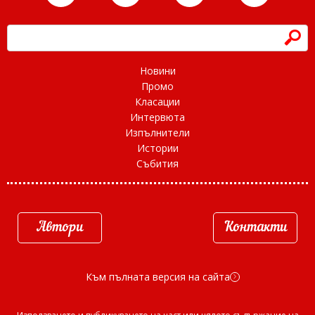
h
Новини
Промо
Класации
Интервюта
Изпълнители
Истории
Събития
Автори
Контакти
Към пълната версия на сайта
d