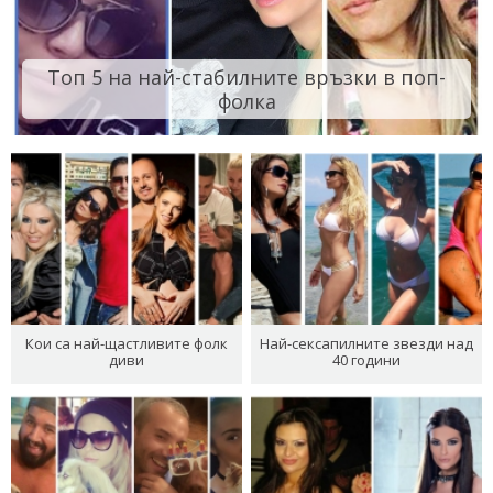
Топ 5 на най-стабилните връзки в поп-
фолка
Кои са най-щастливите фолк
Най-сексапилните звезди над
диви
40 години