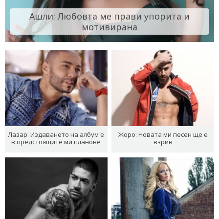
Ашли: Любовта ме прави упорита и
мотивирана
Лазар: Издаването на албум е
Жоро: Новата ми песен ще е
в предстоящите ми планове
взрив