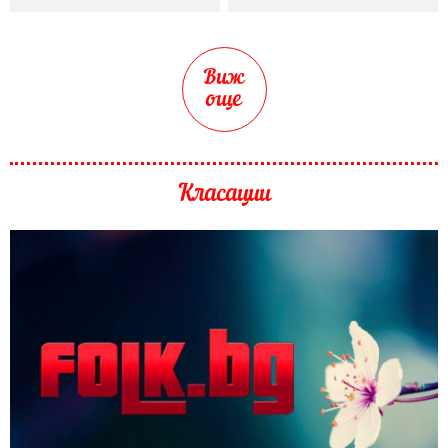
Виж
още
Класации