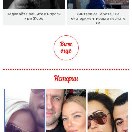
Задавайте вашите въпроси
/Интервю/ Тереза: Ще
към Жоро
експериментирам в песните
си
Виж
още
Истории