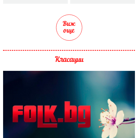
Виж
още
Класации