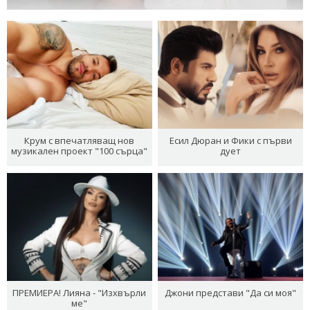
Крум с впечатляващ нов
Есил Дюран и Фики с първи
музикален проект "100 сърца"
дует
ПРЕМИЕРА! Лияна - "Изхвърли
Джони представи "Да си моя"
ме"