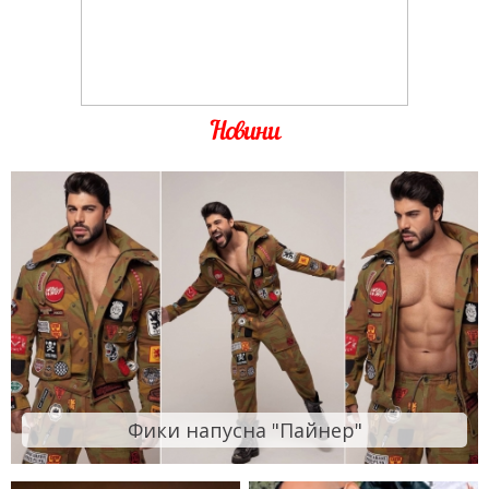
Новини
Фики напусна "Пайнер"