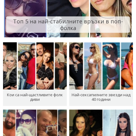
Топ 5 на най-стабилните връзки в поп-
фолка
Кои са най-щастливите фолк
Най-сексапилните звезди над
диви
40 години