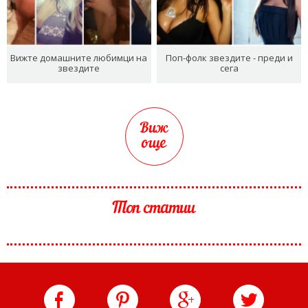
Вижте домашните любимци на
Поп-фолк звездите - преди и
звездите
сега
Виж
още
Топ статии