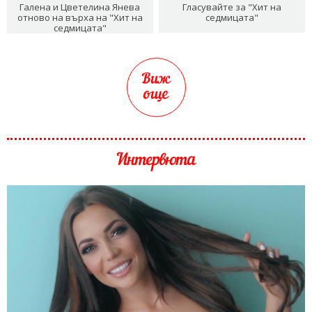
Галена и Цветелина Янева
Гласувайте за "Хит на
отново на върха на "Хит на
седмицата"
седмицата"
Виж
още
Интервюта