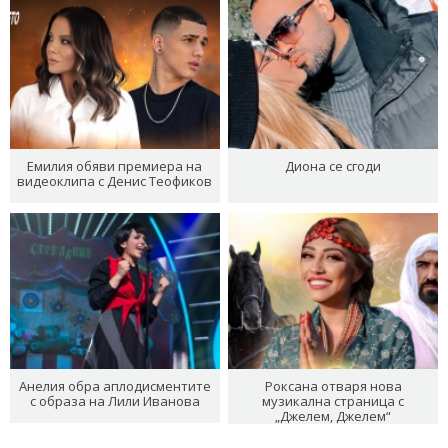
Емилия обяви премиера на
Диона се сгоди
видеоклипа с Денис Теофиков
Анелия обра аплодисментите
Роксана отваря нова
с образа на Лили Иванова
музикална страница с
„Джелем, Джелем“