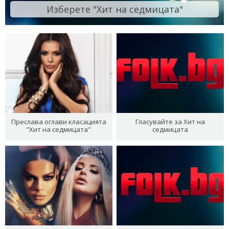
Изберете "Хит на седмицата"
Преслава оглави класацията
Гласувайте за Хит на
"Хит на седмицата"
седмицата