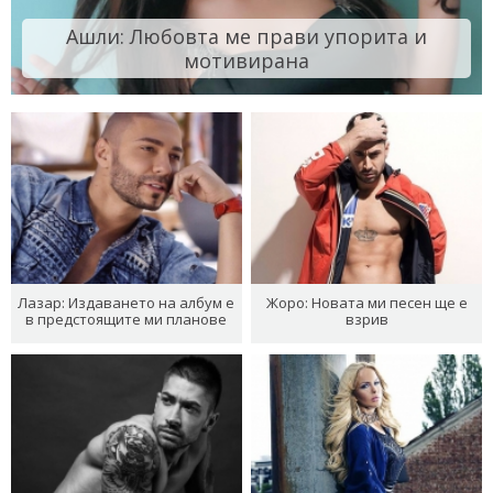
Ашли: Любовта ме прави упорита и
мотивирана
Лазар: Издаването на албум е
Жоро: Новата ми песен ще е
в предстоящите ми планове
взрив