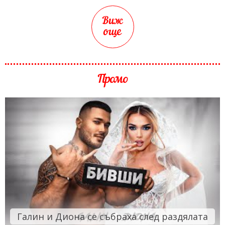
Виж
още
Промо
Галин и Диона се събраха след раздялата