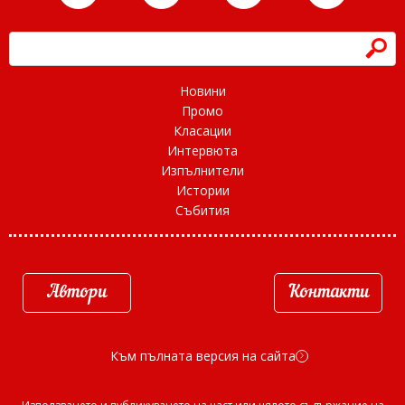
h
Новини
Промо
Класации
Интервюта
Изпълнители
Истории
Събития
Автори
Контакти
Към пълната версия на сайта
d