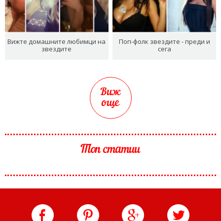
Вижте домашните любимци на
Поп-фолк звездите - преди и
звездите
сега
Виж
още
Топ статии