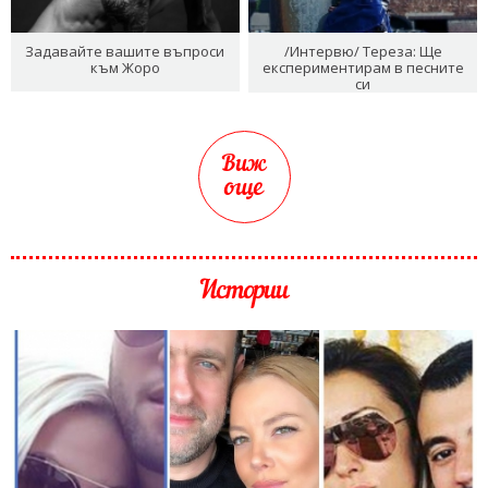
Задавайте вашите въпроси
/Интервю/ Тереза: Ще
към Жоро
експериментирам в песните
си
Виж
още
Истории