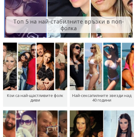
Топ 5 на най-стабилните връзки в поп-
фолка
Кои са най-щастливите фолк
Най-сексапилните звезди над
диви
40 години