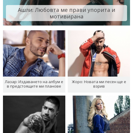
Ашли: Любовта ме прави упорита и
мотивирана
Лазар: Издаването на албум е
Жоро: Новата ми песен ще е
в предстоящите ми планове
взрив