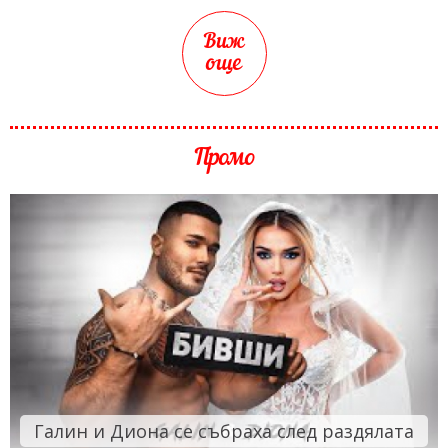
Виж
още
Промо
Галин и Диона се събраха след раздялата