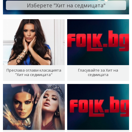
Изберете "Хит на седмицата"
Преслава оглави класацията
Гласувайте за Хит на
"Хит на седмицата"
седмицата