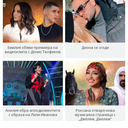
Емилия обяви премиера на
Диона се сгоди
видеоклипа с Денис Теофиков
Анелия обра аплодисментите
Роксана отваря нова
с образа на Лили Иванова
музикална страница с
„Джелем, Джелем“