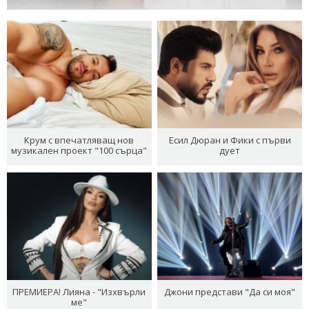
Крум с впечатляващ нов
Есил Дюран и Фики с първи
музикален проект "100 сърца"
дует
ПРЕМИЕРА! Лияна - "Изхвърли
Джони представи "Да си моя"
ме"