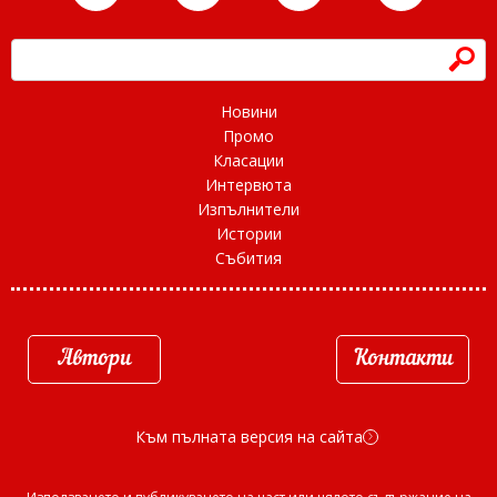
h
Новини
Промо
Класации
Интервюта
Изпълнители
Истории
Събития
Автори
Контакти
Към пълната версия на сайта
d