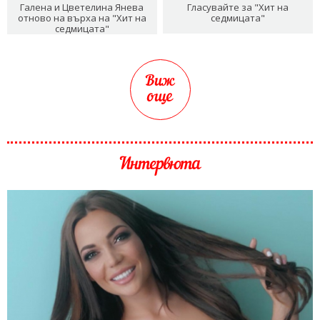
Галена и Цветелина Янева
Гласувайте за "Хит на
отново на върха на "Хит на
седмицата"
седмицата"
Виж
още
Интервюта