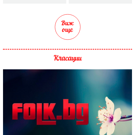
Виж
още
Класации