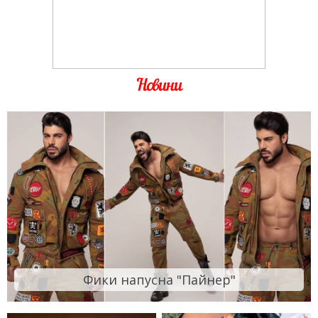
Новини
Фики напусна "Пайнер"