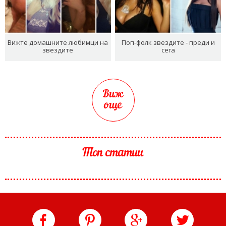
Вижте домашните любимци на
Поп-фолк звездите - преди и
звездите
сега
Виж
още
Топ статии