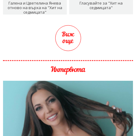
Галена и Цветелина Янева
Гласувайте за "Хит на
отново на върха на "Хит на
седмицата"
седмицата"
Виж
още
Интервюта