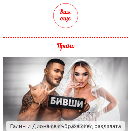
Виж
още
Промо
Галин и Диона се събраха след раздялата