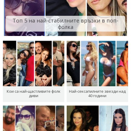
Топ 5 на най-стабилните връзки в поп-
фолка
Кои са най-щастливите фолк
Най-сексапилните звезди над
диви
40 години