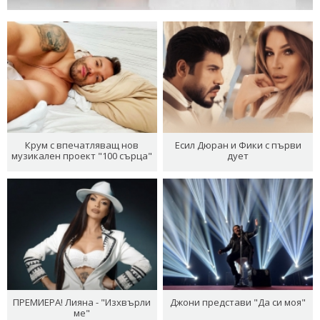
Крум с впечатляващ нов
Есил Дюран и Фики с първи
музикален проект "100 сърца"
дует
ПРЕМИЕРА! Лияна - "Изхвърли
Джони представи "Да си моя"
ме"