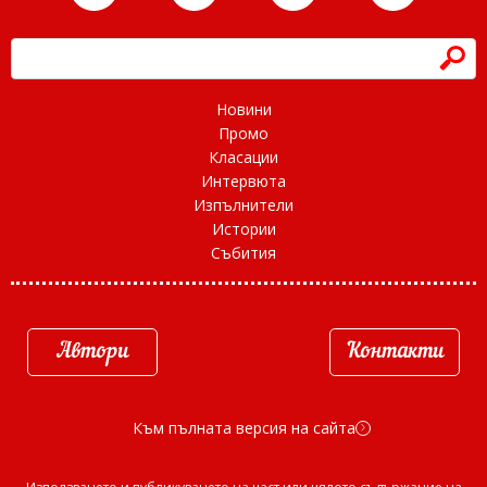
h
Новини
Промо
Класации
Интервюта
Изпълнители
Истории
Събития
Автори
Контакти
Към пълната версия на сайта
d