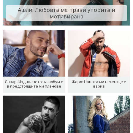
Ашли: Любовта ме прави упорита и
мотивирана
Лазар: Издаването на албум е
Жоро: Новата ми песен ще е
в предстоящите ми планове
взрив