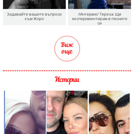
Задавайте вашите въпроси
/Интервю/ Тереза: Ще
към Жоро
експериментирам в песните
си
Виж
още
Истории