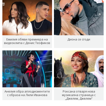
Емилия обяви премиера на
Диона се сгоди
видеоклипа с Денис Теофиков
Анелия обра аплодисментите
Роксана отваря нова
с образа на Лили Иванова
музикална страница с
„Джелем, Джелем“