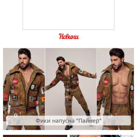
Новини
Фики напусна "Пайнер"