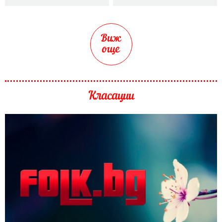
Виж
още
Класации