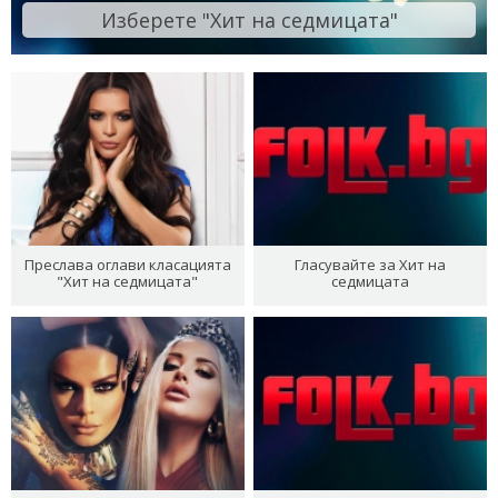
Изберете "Хит на седмицата"
Преслава оглави класацията
Гласувайте за Хит на
"Хит на седмицата"
седмицата