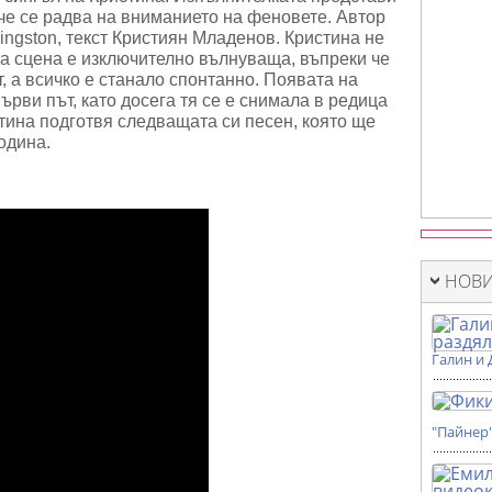
че се радва на вниманието на феновете. Автор
ingston, текст Кристиян Младенов. Кристина не
та сцена е изключително вълнуваща, въпреки че
, а всичко е станало спонтанно. Появата на
ърви път, като досега тя се е снимала в редица
тина подготвя следващата си песен, която ще
одина.
НОВИ
Галин и 
"Пайнер