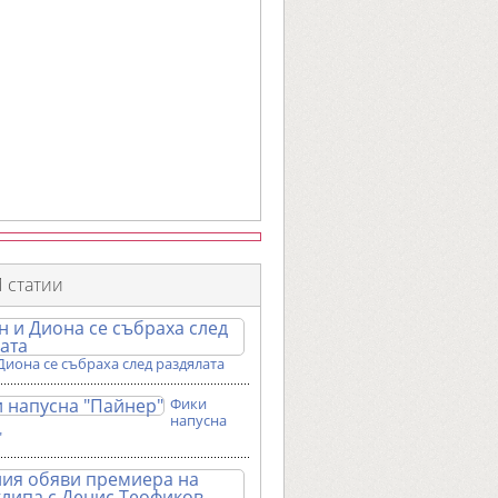
 статии
Диона се събраха след раздялата
Фики
напусна
"