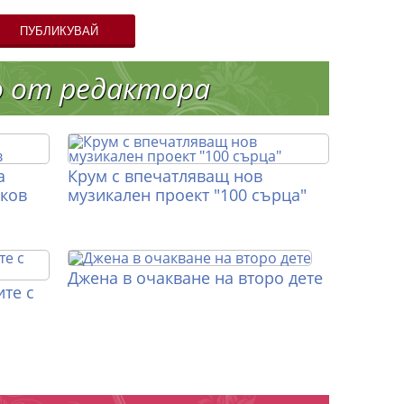
ПУБЛИКУВАЙ
о от редактора
а
Крум с впечатляващ нов
иков
музикален проект "100 сърца"
Джена в очакване на второ дете
те с