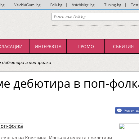
.bg
|
VsichkiGumi.bg
|
Folk.bg
|
VsichkiIgri.bg
|
Tuning.bg
|
Test
КЛАСАЦИИ
ИНТЕРВЮТА
ПРОМО
СЪБИТИЯ
е дебютира в поп-фолка
е дебютира в поп-фолк
Комента
ра
 сингъл на Кристина. Изпълнителката представи