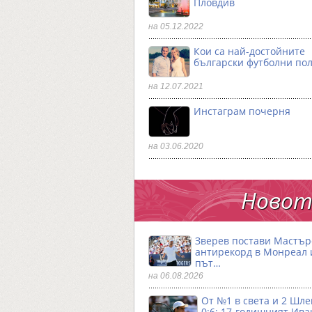
Пловдив
на 05.12.2022
Кои са най-достойните
български футболни по
на 12.07.2021
Инстаграм почерня
на 03.06.2020
Новото
Зверев постави Мастър
антирекорд в Монреал и
път…
на 06.08.2026
От №1 в света и 2 Шле
0:6: 17-годишният Ива