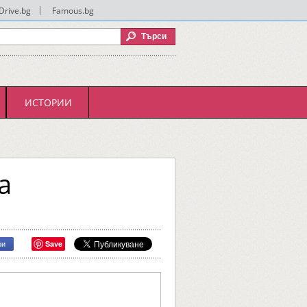
Drive.bg
|
Famous.bg
ИСТОРИИ
а
Save
ри