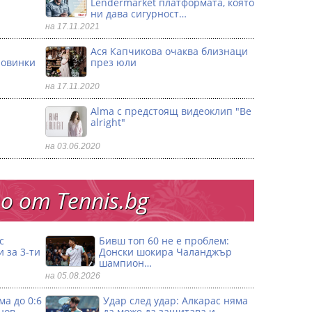
Lendermarket платформата, която
ни дава сигурност…
на 17.11.2021
Ася Капчикова очаква близнаци
ловинки
през юли
на 17.11.2020
Alma с предстоящ видеоклип "Be
alright"
на 03.06.2020
 от Тennis.bg
с
Бивш топ 60 не е проблем:
 за 3-ти
Донски шокира Чаланджър
шампион…
на 05.08.2026
ма до 0:6
Удар след удар: Алкарас няма
нов
да може да защитава и