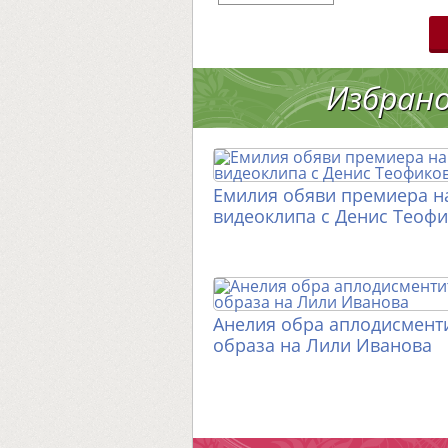
Избран
Емилия обяви премиера н
видеоклипа с Денис Теоф
Анелия обра аплодисменти
образа на Лили Иванова