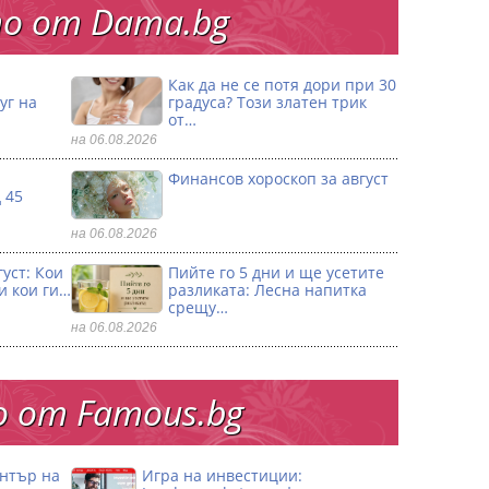
о от Dama.bg
Как да не се потя дори при 30
уг на
градуса? Този златен трик
от…
на 06.08.2026
Финансов хороскоп за август
 45
на 06.08.2026
уст: Кои
Пийте го 5 дни и ще усетите
и кои ги…
разликата: Лесна напитка
срещу…
на 06.08.2026
 от Famous.bg
ентър на
Игра на инвестиции: