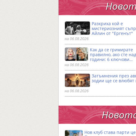
Новот
Разкриха кой е
мистериозният съпр
Айлин от "Ергенът"
на 06.08.2026
Как да се гримирате
правилно, ако сте над
години: 6 ключови…
на 06.08.2026
Затъмнения през авг
зодии ще се влюбят 
на 06.08.2026
Новото
Нов клуб става парти ц