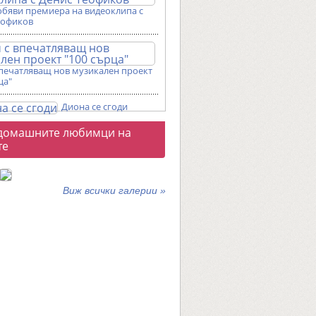
обяви премиера на видеоклипа с
еофиков
впечатляващ нов музикален проект
ца"
Диона се сгоди
о
домашните любимци на
галерии
те
Виж всички галерии »