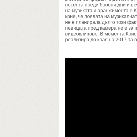
песента преди броени дни и ве
на музиката и аранжимента е K
крие, че появата на музикална
не е планирала дълго този факт
певицата пред камера не е за п
видеоклипове. В момента Крис
реализира до края на 2017-та г