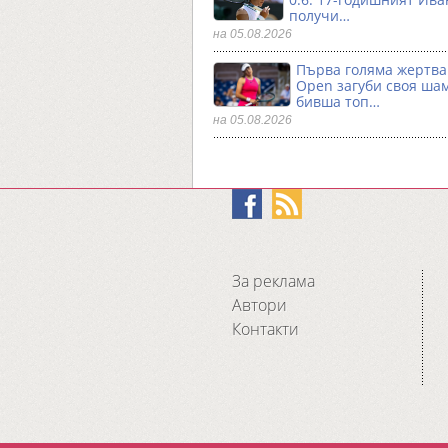
получи…
на 05.08.2026
Първа гoляма жертва
Open загуби своя ша
бивша топ…
на 05.08.2026
За реклама
Автори
Контакти