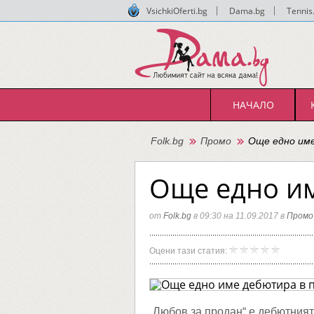
VsichkiOferti.bg
|
Dama.bg
|
Tennis
НАЧАЛО
Folk.bg
Промо
Още едно им
Още едно им
от
Folk.bg
в 09:30 на 11.09.2017 в
Промо
Още
Folk.bg
Оцени тази статия:
едно
име
дебюти
в
поп-
фолка
„Любов за продан“ е дебютният