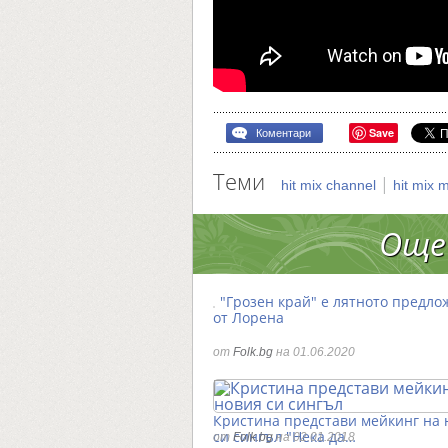
Save
Коментари
Теми
|
hit mix channel
hit mix 
Още
"Грозен край" е лятното предло
от Лорена
от
Folk.bg
на 01.06.2020
Кристина представи мейкинг на 
си сингъл "Нека да…
от
Folk.bg
на 02.01.2018