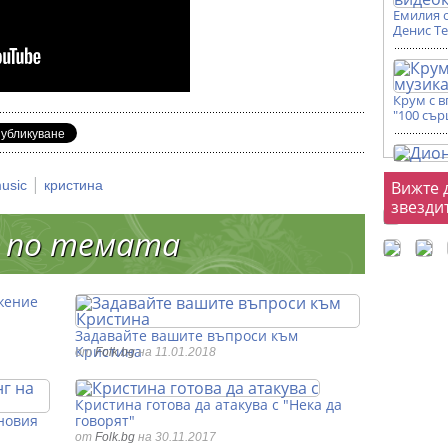
Емилия 
Денис Т
Крум с 
"100 сър
Фот
|
music
кристина
Вижте 
звезди
 по темата
жение
Задавайте вашите въпроси към
Кристина
от
Folk.bg
на 11.01.2018
Кристина готова да атакува с "Нека да
новия
говорят"
от
Folk.bg
на 30.11.2017