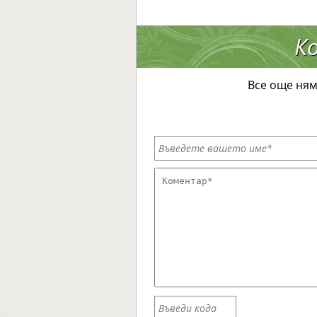
К
Все още ням