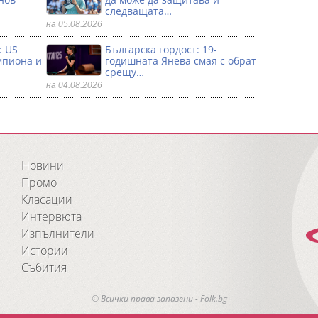
следващата…
на 05.08.2026
: US
Българска гордост: 19-
мпиона и
годишната Янева смая с обрат
срещу…
на 04.08.2026
Новини
Промо
Класации
Интервюта
Изпълнители
Истории
Събития
© Всички права запазени - Folk.bg