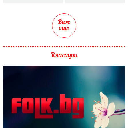
Виж
още
Класации