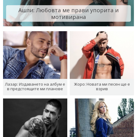
Ашли: Любовта ме прави упорита и
мотивирана
Лазар: Издаването на албум е
Жоро: Новата ми песен ще е
в предстоящите ми планове
взрив