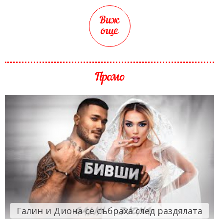
Виж
още
Промо
Галин и Диона се събраха след раздялата