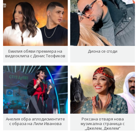
Емилия обяви премиера на
Диона се сгоди
видеоклипа с Денис Теофиков
Анелия обра аплодисментите
Роксана отваря нова
с образа на Лили Иванова
музикална страница с
„Джелем, Джелем“