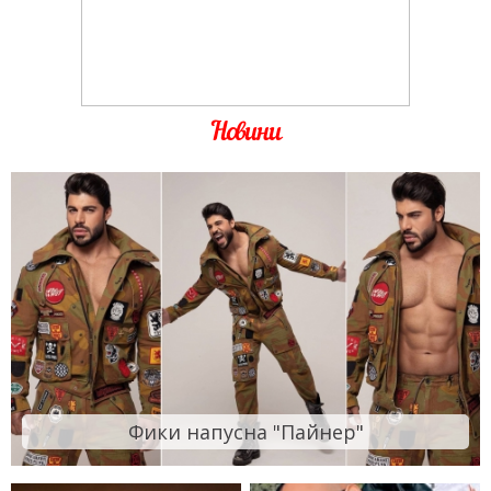
Новини
Фики напусна "Пайнер"