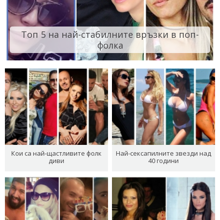
Топ 5 на най-стабилните връзки в поп-
фолка
Кои са най-щастливите фолк
Най-сексапилните звезди над
диви
40 години