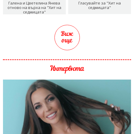
Галена и Цветелина Янева
Гласувайте за "Хит на
отново на върха на "Хит на
седмицата"
седмицата"
Виж
още
Интервюта