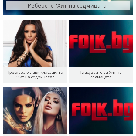
Изберете "Хит на седмицата"
Преслава оглави класацията
Гласувайте за Хит на
"Хит на седмицата"
седмицата