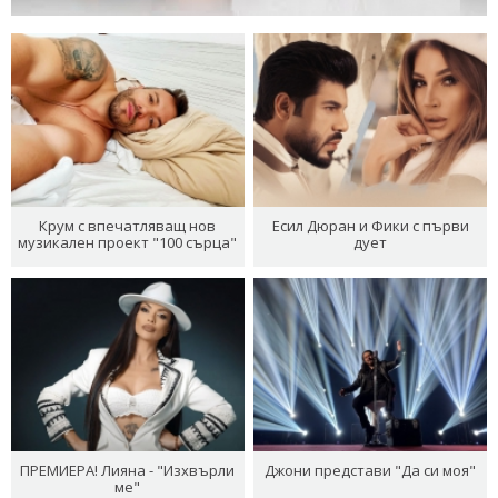
Крум с впечатляващ нов
Есил Дюран и Фики с първи
музикален проект "100 сърца"
дует
ПРЕМИЕРА! Лияна - "Изхвърли
Джони представи "Да си моя"
ме"