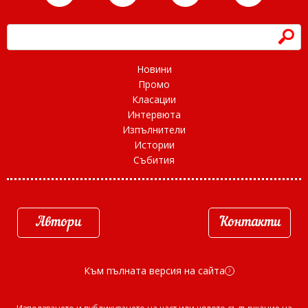
h
Новини
Промо
Класации
Интервюта
Изпълнители
Истории
Събития
Автори
Контакти
Към пълната версия на сайта
d