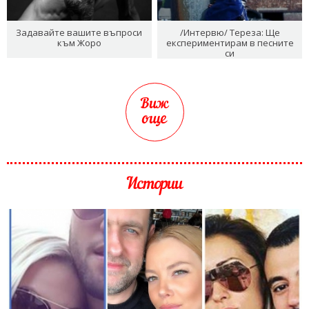
Задавайте вашите въпроси
/Интервю/ Тереза: Ще
към Жоро
експериментирам в песните
си
Виж
още
Истории