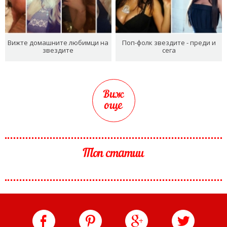
Вижте домашните любимци на
Поп-фолк звездите - преди и
звездите
сега
Виж
още
Топ статии