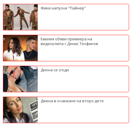
Фики напусна "Пайнер"
Емилия обяви премиера на
видеоклипа с Денис Теофиков
Диона се сгоди
Джена в очакване на второ дете