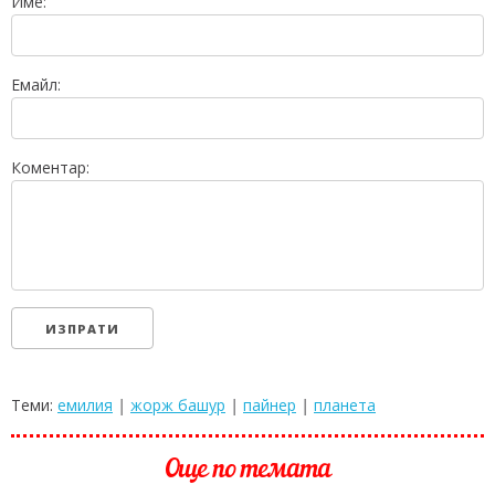
Име:
Емайл:
Коментар:
Теми:
емилия
|
жорж башур
|
пайнер
|
планета
Още по темата