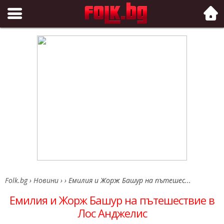
Folk.bg
Folk.bg
›
Новини
›
›
Емилия и Жорж Башур на пътешес...
Емилия и Жорж Башур на пътешествие в
Лос Анджелис