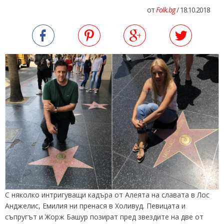
от
Folk.bg
/ 18.10.2018
С няколко интригуващи кадъра от Алеята на славата в Лос
Анджелис, Емилия ни пренася в Холивуд. Певицата и
съпругът и Жорж Башур позират пред звездите на две от