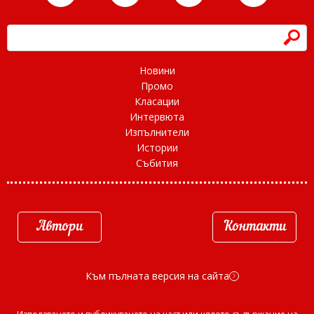
h
Новини
Промо
Класации
Интервюта
Изпълнители
Истории
Събития
Автори
Контакти
Към пълната версия на сайта
d