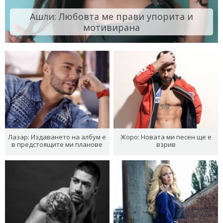
Ашли: Любовта ме прави упорита и
мотивирана
Лазар: Издаването на албум е
Жоро: Новата ми песен ще е
в предстоящите ми планове
взрив