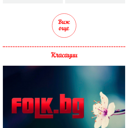
Виж
още
Класации