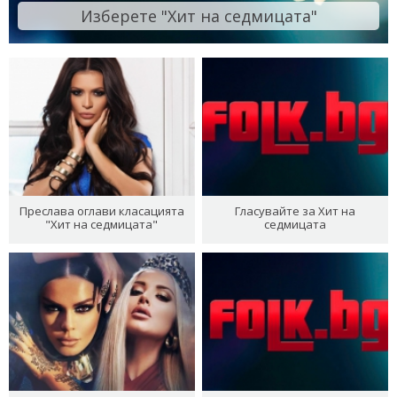
Изберете "Хит на седмицата"
Преслава оглави класацията
Гласувайте за Хит на
"Хит на седмицата"
седмицата