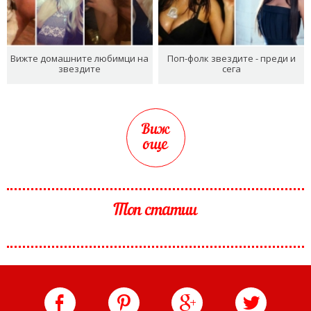
Вижте домашните любимци на
Поп-фолк звездите - преди и
звездите
сега
Виж
още
Топ статии