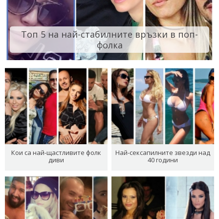
Топ 5 на най-стабилните връзки в поп-
фолка
Кои са най-щастливите фолк
Най-сексапилните звезди над
диви
40 години