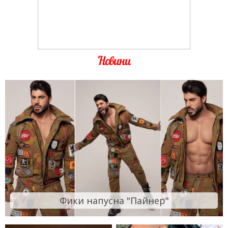
Новини
Фики напусна "Пайнер"