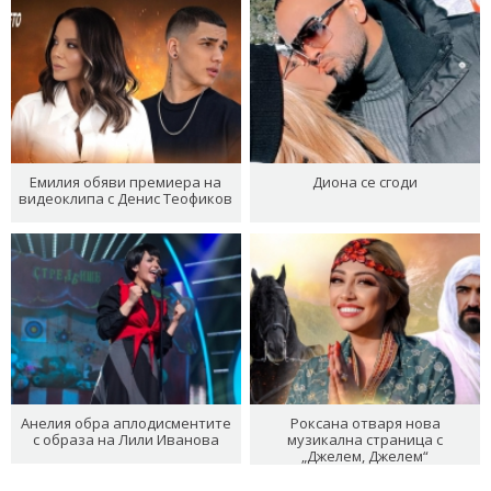
Емилия обяви премиера на
Диона се сгоди
видеоклипа с Денис Теофиков
Анелия обра аплодисментите
Роксана отваря нова
с образа на Лили Иванова
музикална страница с
„Джелем, Джелем“