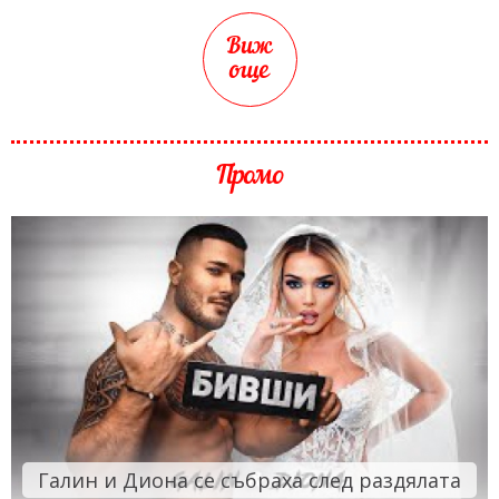
Виж
още
Промо
Галин и Диона се събраха след раздялата