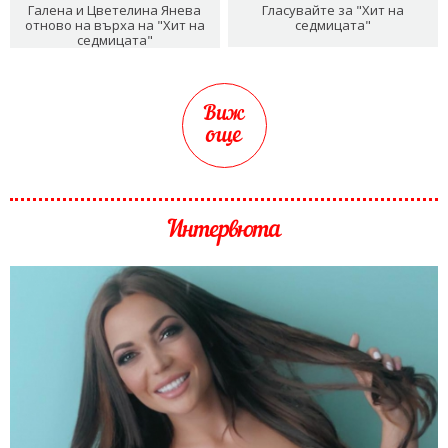
Галена и Цветелина Янева
Гласувайте за "Хит на
отново на върха на "Хит на
седмицата"
седмицата"
Виж
още
Интервюта