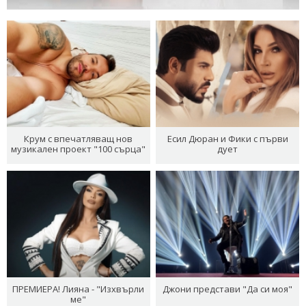
Крум с впечатляващ нов
Есил Дюран и Фики с първи
музикален проект "100 сърца"
дует
ПРЕМИЕРА! Лияна - "Изхвърли
Джони представи "Да си моя"
ме"