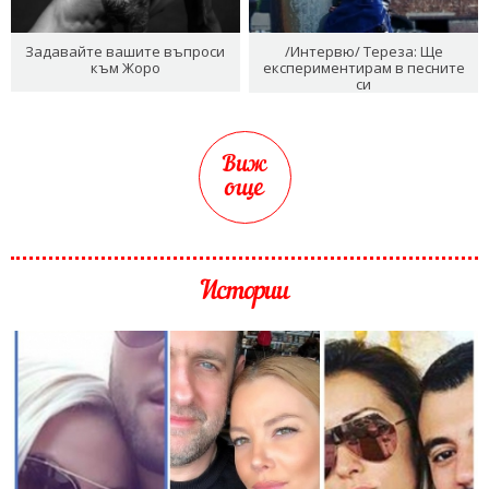
Задавайте вашите въпроси
/Интервю/ Тереза: Ще
към Жоро
експериментирам в песните
си
Виж
още
Истории