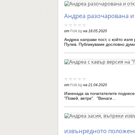
Андреа разочарована и 
от
Folk.bg
на
18.05.2020
Андреа направи пост, с който изля
Пулев. Публикуваме дословно дум
от
Folk.bg
на
21.04.2020
Изненада за почитателите поднесе
"Повей, ветре". "Винаги…
извънредното положен