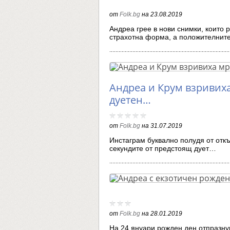
от
Folk.bg
на
23.08.2019
Андреа грее в нови снимки, които 
страхотна форма, а положителни
Андреа и Крум взривиха
дуетен…
от
Folk.bg
на
31.07.2019
Инстаграм буквално полудя от откъ
секундите от предстоящ дует…
от
Folk.bg
на
28.01.2019
На 24 януари рожден ден отпразну