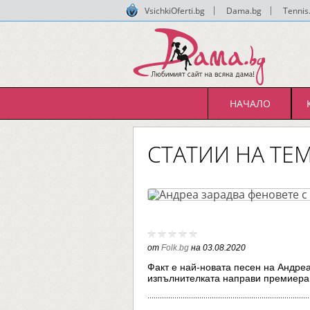
VsichkiOferti.bg
|
Dama.bg
|
Tennis
НАЧАЛО
СТАТИИ НА ТЕМ
от
Folk.bg
на
03.08.2020
Факт е най-новата песен на Андре
изпълнителката направи премиера