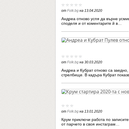
от
Folk.bg
на
13.04.2020
Андреа отново успя да върне усмив
споделя и от коментарите й в…
от
Folk.bg
на
30.03.2020
Андреа и Кубрат отново са заедно,
стрелбище. В кадъра Кубрат пока
от
Folk.bg
на
13.01.2020
Крум приключи работа по записите
от парчето в своя инстаграм…