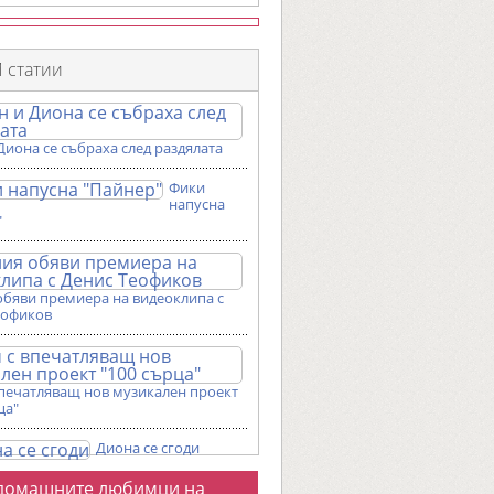
 статии
Диона се събраха след раздялата
Фики
напусна
"
обяви премиера на видеоклипа с
еофиков
впечатляващ нов музикален проект
ца"
Диона се сгоди
о
домашните любимци на
галерии