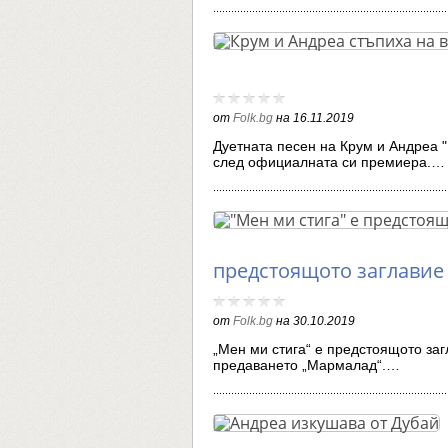
от
Folk.bg
на
16.11.2019
Дуетната песен на Крум и Андреа 
след официалната си премиера.…
предстоящото заглавие 
от
Folk.bg
на
30.10.2019
„Мен ми стига“ е предстоящото заг
предаването „Мармалад“.…