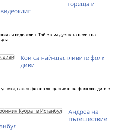
гореща и
 видеоклип
щия си видеоклип. Той е към дуетната песен на
адърът…
Кои са най-щастливите фолк
диви
успехи, важен фактор за щастието на фолк звездите е
Андреа на
пътешествие
танбул