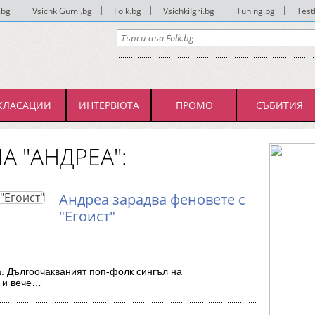
.bg
|
VsichkiGumi.bg
|
Folk.bg
|
VsichkiIgri.bg
|
Tuning.bg
|
Test
КЛАСАЦИИ
ИНТЕРВЮТА
ПРОМО
СЪБИТИЯ
А "АНДРЕА":
Андреа зарадва феновете с
"Егоист"
а. Дългоочакваният поп-фолк сингъл на
 и вече…