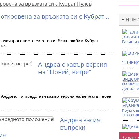
откровена за връзката си с Кубрат…
НОВИ
 разочарованието си от своя бивш любим Кубрат
Галин и 
ите…
"Пайнер
Андреа с кавър версия
на "Повей, ветре"
Емилия 
Денис Т
 Андреа. Тя представи кавър версия на вечната песен
Крум с 
"100 сър
Андреа засия,
въпреки
ие
Фот
Вижте 