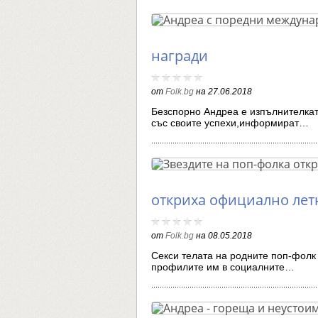
награди
от
Folk.bg
на
27.06.2018
Безспорно Андреа е изпълнителкат
със своите успехи,информират…
откриха официално лет
от
Folk.bg
на
08.05.2018
Секси телата на родните поп-фолк 
профилите им в социалните…