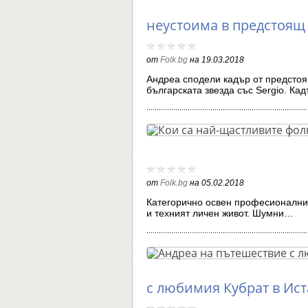
неустоима в предстоящ
от
Folk.bg
на
19.03.2018
Андреа сподели кадър от предстоя
българската звезда със Sergio. К
от
Folk.bg
на
05.02.2018
Категорично освен професионални 
и техният личен живот. Шумни…
с любимия Кубрат в Ис