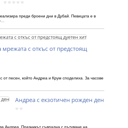
реализира преди броени дни в Дубай. Певицата е в
те…
 мрежата с откъс от предстоящ
с от песен, който Андреа и Крум споделиха. За часове
Андреа с екзотичен рожден ден
ва Андреа. Празникът съвпадна с пътуване на