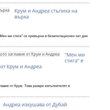
Крум и Андреа стъпиха на
върха
"Мен ми стига" се превърна в безапелационен хит дни
"Мен ми
стига" е
от Крум и Андреа
лавие от Крум. Това разкри изпълнителят в
Андреа изкушава от Дубай