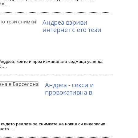
там…
Андреа взриви
интернет с ето тези
Андреа, която и през изминалата седмица успя да
то.…
Андреа - секси и
провокативна в
 където реализира снимките на новия си видеоклип.
чната…