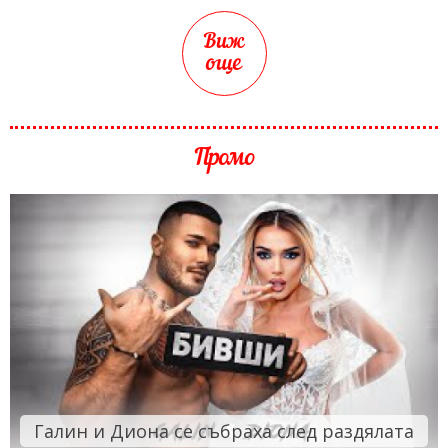
Виж
още
Промо
Галин и Диона се събраха след раздялата