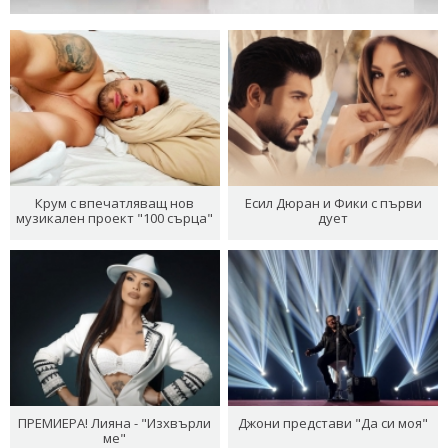
Крум с впечатляващ нов
Есил Дюран и Фики с първи
музикален проект "100 сърца"
дует
ПРЕМИЕРА! Лияна - "Изхвърли
Джони представи "Да си моя"
ме"