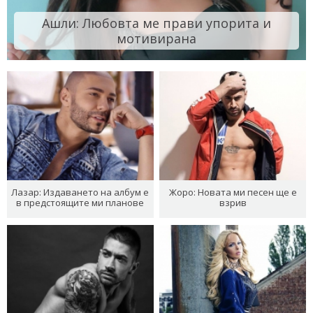
Ашли: Любовта ме прави упорита и
мотивирана
Лазар: Издаването на албум е
Жоро: Новата ми песен ще е
в предстоящите ми планове
взрив