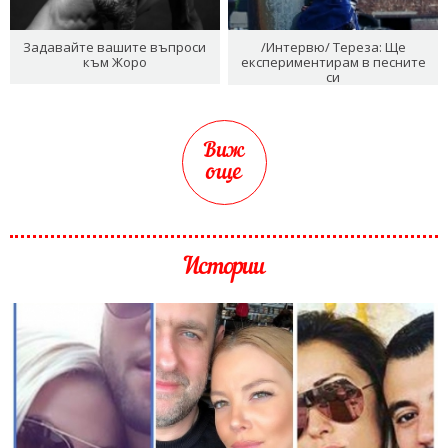
Задавайте вашите въпроси
/Интервю/ Тереза: Ще
към Жоро
експериментирам в песните
си
Виж
още
Истории