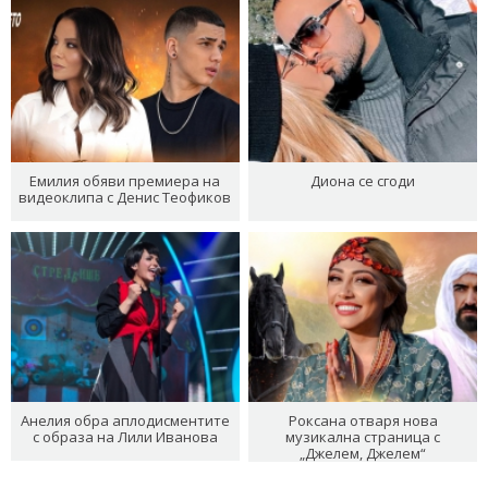
Емилия обяви премиера на
Диона се сгоди
видеоклипа с Денис Теофиков
Анелия обра аплодисментите
Роксана отваря нова
с образа на Лили Иванова
музикална страница с
„Джелем, Джелем“