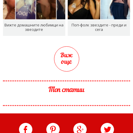
Вижте домашните любимци на
Поп-фолк звездите - преди и
звездите
сега
Виж
още
Топ статии