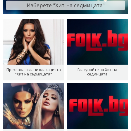
Изберете "Хит на седмицата"
Преслава оглави класацията
Гласувайте за Хит на
"Хит на седмицата"
седмицата