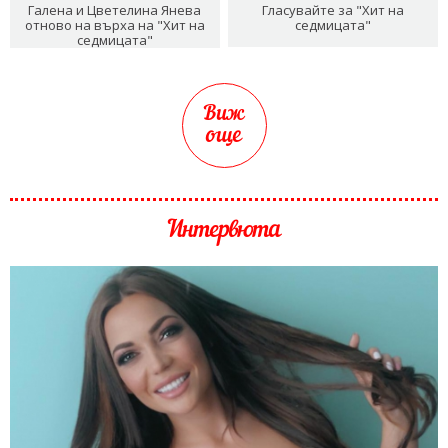
Галена и Цветелина Янева
Гласувайте за "Хит на
отново на върха на "Хит на
седмицата"
седмицата"
Виж
още
Интервюта