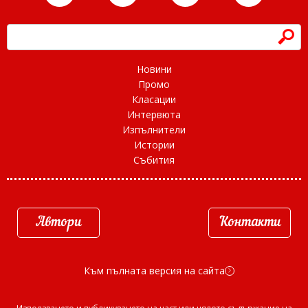
h
Новини
Промо
Класации
Интервюта
Изпълнители
Истории
Събития
Автори
Контакти
Към пълната версия на сайта
d