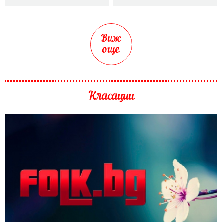
Виж
още
Класации