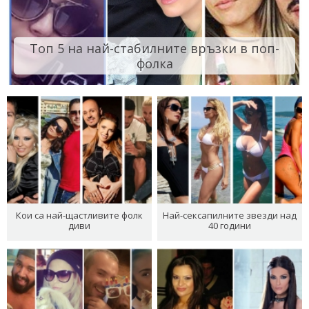
Топ 5 на най-стабилните връзки в поп-
фолка
Кои са най-щастливите фолк
Най-сексапилните звезди над
диви
40 години