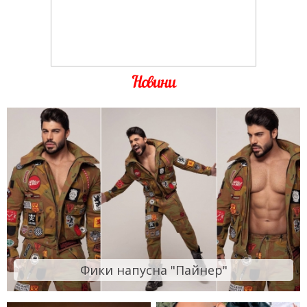
Новини
Фики напусна "Пайнер"