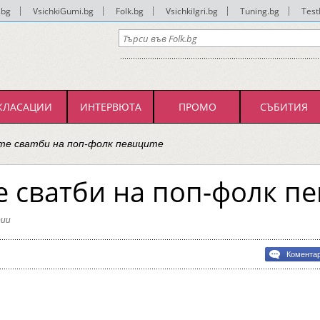
.bg
|
VsichkiGumi.bg
|
Folk.bg
|
VsichkiIgri.bg
|
Tuning.bg
|
Test
КЛАСАЦИИ
ИНТЕРВЮТА
ПРОМО
СЪБИТИЯ
те сватби на поп-фолк певиците
 сватби на поп-фолк п
ии
ените
Комента
те