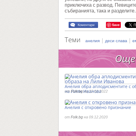
приключиха с развод. Певиците
събиранията, така и разделите
Save
Коментари
Теми
|
|
анелия
деси слава
е
Още
Анелия обра аплодисментите с о
на Лили Иванова
от
Folk.bg
на 22.02.2022
Анелия с откровено признание
от
Folk.bg
на 09.12.2020