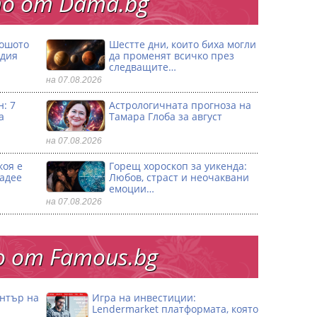
о от Dama.bg
лошото
Шестте дни, които биха могли
одия
да променят всичко през
следващите…
на 07.08.2026
: 7
Астрологичната прогноза на
а
Тамара Глоба за август
на 07.08.2026
коя е
Горещ хороскоп за уикенда:
ладее
Любов, страст и неочаквани
емоции…
на 07.08.2026
 от Famous.bg
ентър на
Игра на инвестиции:
Lendermarket платформата, която