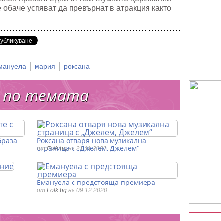
 обаче успяват да превърнат в атракция както
.
|
|
мануела
мария
роксана
 по темата
браза
Роксана отваря нова музикална
страница с „Джелем, Джелем“
от
Folk.bg
на 21.11.2021
Емануела с предстояща премиера
от
Folk.bg
на 09.12.2020