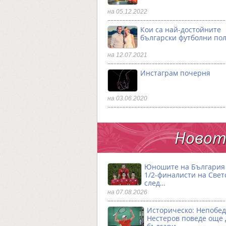
на 05.12.2022
Кои са най-достойните
български футболни по
на 12.07.2021
Инстаграм почерня
на 03.06.2020
Новото
Юношите на България 
1/2-финалисти на Свет
след…
на 07.08.2026
Историческо: Непобе
Нестеров поведе още