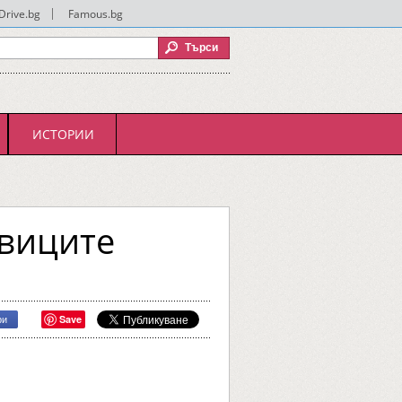
Drive.bg
|
Famous.bg
ИСТОРИИ
евиците
Save
ри