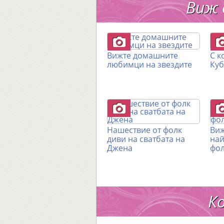
Виж 
Вижте домашните
С к
любимци на звездите
Куб
Нашествие от фолк
Виж
диви на сватбата на
най
Джена
фол
К