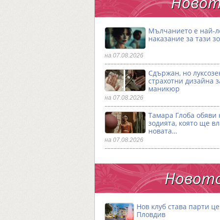
Новот
Мълчанието е най-
наказание за тази з
на 07.08.2026
Сдържан, но луксозен
страхотни дизайна з
маникюр
на 07.08.2026
Тамара Глоба обяви 
зодията, която ще в
новата…
на 07.08.2026
Новото
Нов клуб става парти ц
Пловдив