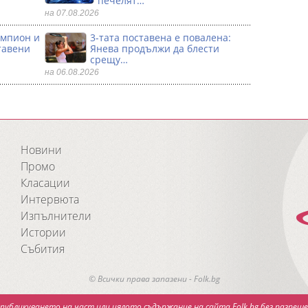
печелят…
на 07.08.2026
ампион и
3-тата поставена е повалена:
тавени
Янева продължи да блести
срещу…
на 06.08.2026
Новини
Промо
Класации
Интервюта
Изпълнители
Истории
Събития
© Всички права запазени - Folk.bg
публикуването на част или цялото съдържание на сайта Folk.bg без разреше