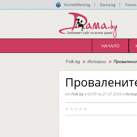
VsichkiOferti.bg
|
Dama.bg
|
Tennis
НАЧАЛО
Folk.bg
Истории
Провалени
Провалените
от
Folk.bg
в 02:05 на 27.07.2016 в
Истор
Провал
Folk.bg
сватби
на
поп-
фолк
певици