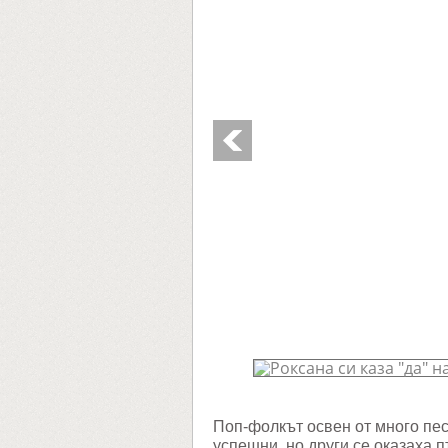
Поп-фолкът освен от много песн
успешни, но други се оказаха 