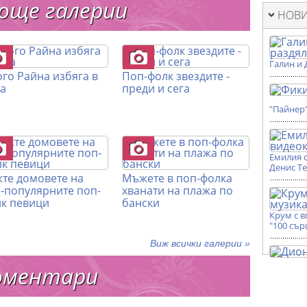
още галерии
НОВИ
Галин и 
ого Райна избяга в
Поп-фолк звездите -
а
преди и сега
"Пайнер
Емилия 
Денис Т
те домовете на
Мъжете в поп-фолка
-популярните поп-
хванати на плажа по
к певици
бански
Крум с 
"100 сър
Виж всички галерии »
оментари