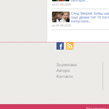
българи…
на 07.08.2026
След Зверев: Бивш ш
още двама топ 10 пос
напуснаха…
на 06.08.2026
За реклама
Автори
Контакти
Използването и 