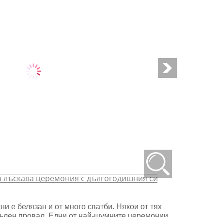
и е белязан и от много сватби. Някои от тях
пълен провал. Едни от най-шумните церемонии