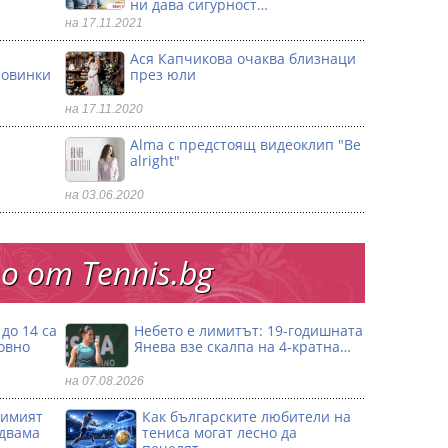
ни дава сигурност…
на 17.11.2021
Ася Капчикова очаква близнаци
ловинки
през юли
на 17.11.2020
Alma с предстоящ видеоклип "Be
alright"
на 03.06.2020
 от Тennis.bg
до 14 са
Небето е лимитът: 19-годишната
овно
Янева взe скалпа на 4-кратна…
на 07.08.2026
димият
Как българските любители на
 двама
тениса могат лесно да