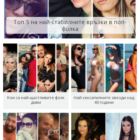
Топ 5 на най-стабилните връзки в поп-
фолка
Кои са най-щастливите фолк
Най-сексапилните звезди над
диви
40 години