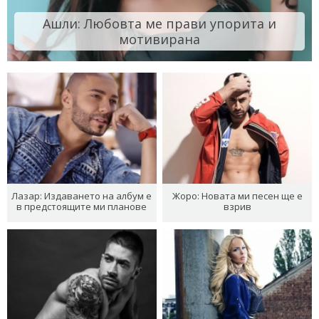
Ашли: Любовта ме прави упорита и
мотивирана
Лазар: Издаването на албум е
Жоро: Новата ми песен ще е
в предстоящите ми планове
взрив