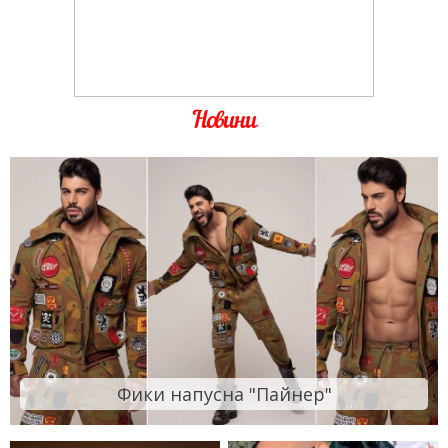
Новини
Фики напусна "Пайнер"