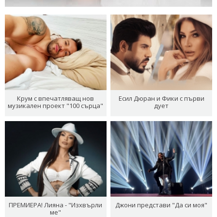
Крум с впечатляващ нов
Есил Дюран и Фики с първи
музикален проект "100 сърца"
дует
ПРЕМИЕРА! Лияна - "Изхвърли
Джони представи "Да си моя"
ме"