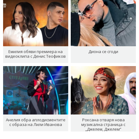
Емилия обяви премиера на
Диона се сгоди
видеоклипа с Денис Теофиков
Анелия обра аплодисментите
Роксана отваря нова
с образа на Лили Иванова
музикална страница с
„Джелем, Джелем“