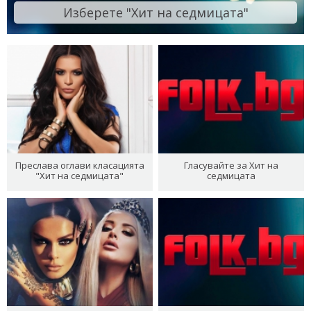
Изберете "Хит на седмицата"
Преслава оглави класацията
Гласувайте за Хит на
"Хит на седмицата"
седмицата