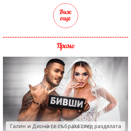
Виж
още
Промо
Галин и Диона се събраха след раздялата