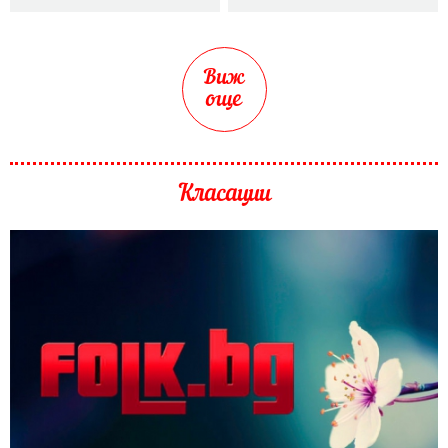
Виж
още
Класации