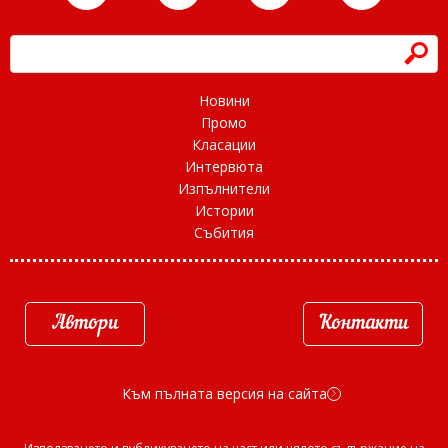
h
Новини
Промо
Класации
Интервюта
Изпълнители
Истории
Събития
Автори
Контакти
Към пълната версия на сайта
d