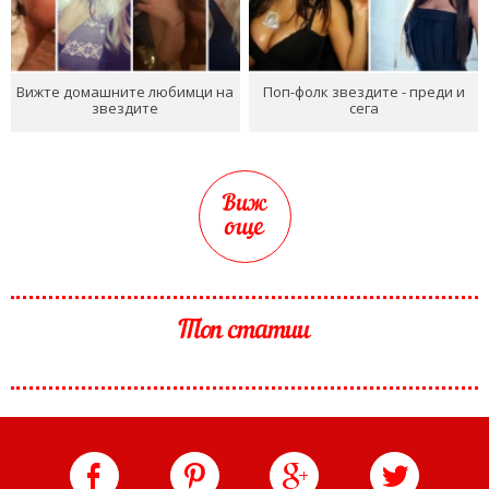
Вижте домашните любимци на
Поп-фолк звездите - преди и
звездите
сега
Виж
още
Топ статии