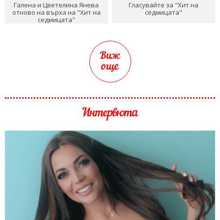
Галена и Цветелина Янева
Гласувайте за "Хит на
отново на върха на "Хит на
седмицата"
седмицата"
Виж
още
Интервюта