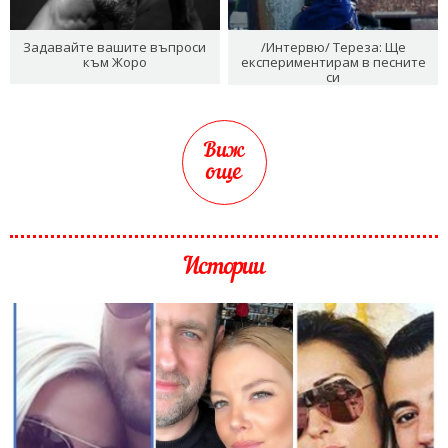
Задавайте вашите въпроси
/Интервю/ Тереза: Ще
към Жоро
експериментирам в песните
си
Виж
още
Истории