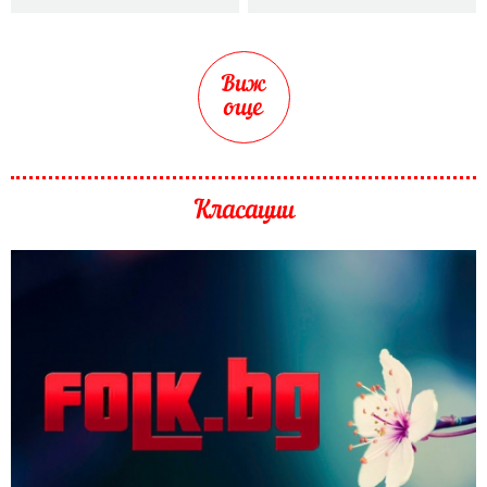
Виж
още
Класации