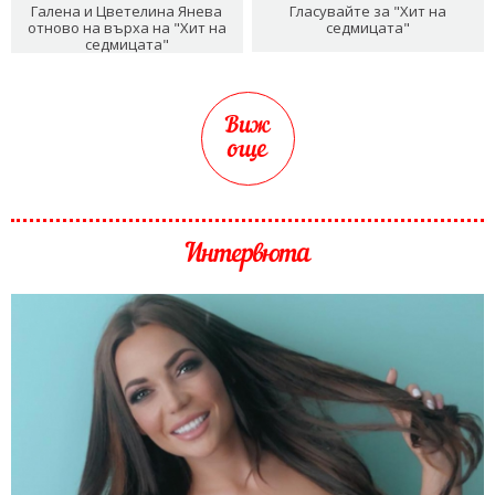
Галена и Цветелина Янева
Гласувайте за "Хит на
отново на върха на "Хит на
седмицата"
седмицата"
Виж
още
Интервюта