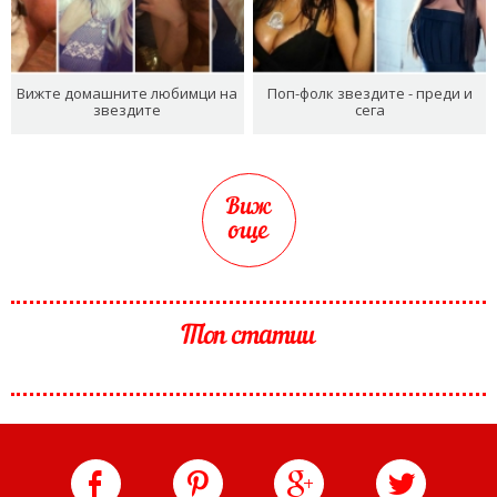
Вижте домашните любимци на
Поп-фолк звездите - преди и
звездите
сега
Виж
още
Топ статии