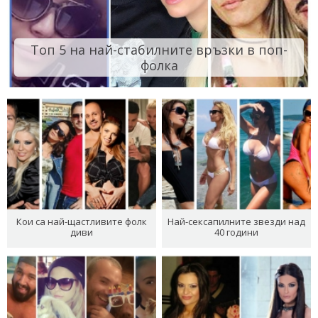
Топ 5 на най-стабилните връзки в поп-
фолка
Кои са най-щастливите фолк
Най-сексапилните звезди над
диви
40 години