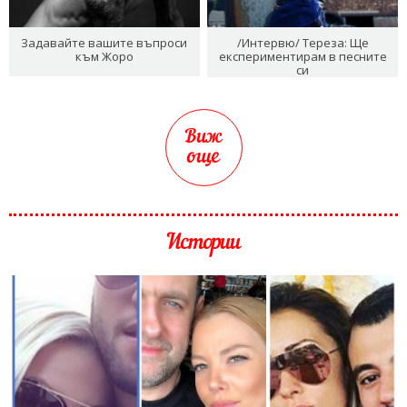
Задавайте вашите въпроси
/Интервю/ Тереза: Ще
към Жоро
експериментирам в песните
си
Виж
още
Истории