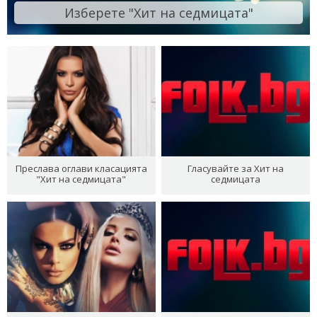
Изберете "Хит на седмицата"
Преслава оглави класацията
Гласувайте за Хит на
"Хит на седмицата"
седмицата