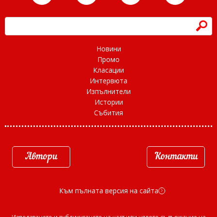
h
Новини
Промо
Класации
Интервюта
Изпълнители
Истории
Събития
Автори
Контакти
Към пълната версия на сайта
d