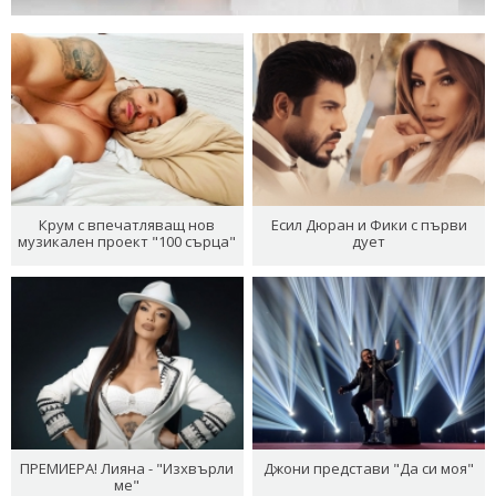
Крум с впечатляващ нов
Есил Дюран и Фики с първи
музикален проект "100 сърца"
дует
ПРЕМИЕРА! Лияна - "Изхвърли
Джони представи "Да си моя"
ме"