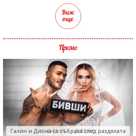
Виж
още
Промо
Галин и Диона се събраха след раздялата