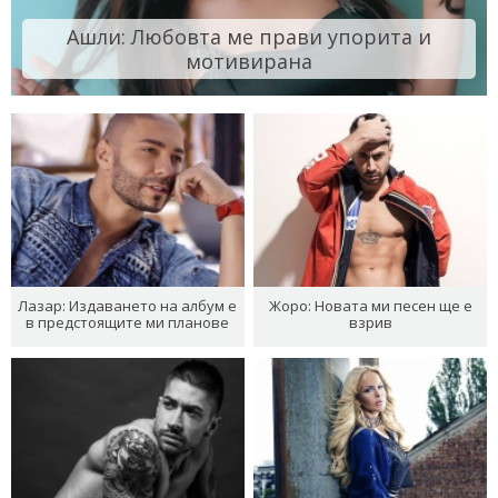
Ашли: Любовта ме прави упорита и
мотивирана
Лазар: Издаването на албум е
Жоро: Новата ми песен ще е
в предстоящите ми планове
взрив