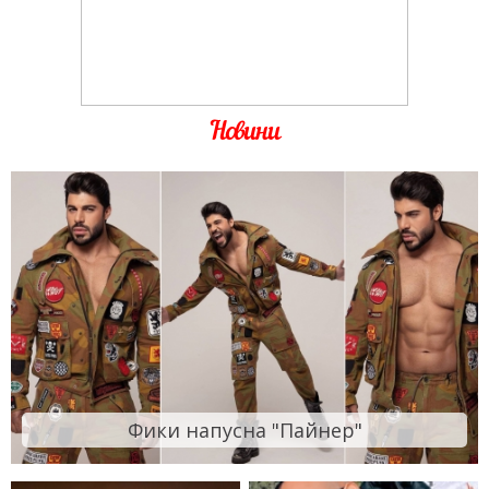
Новини
Фики напусна "Пайнер"