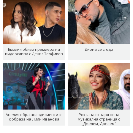
Емилия обяви премиера на
Диона се сгоди
видеоклипа с Денис Теофиков
Анелия обра аплодисментите
Роксана отваря нова
с образа на Лили Иванова
музикална страница с
„Джелем, Джелем“