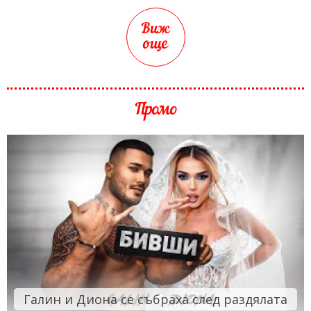
Виж
още
Промо
Галин и Диона се събраха след раздялата