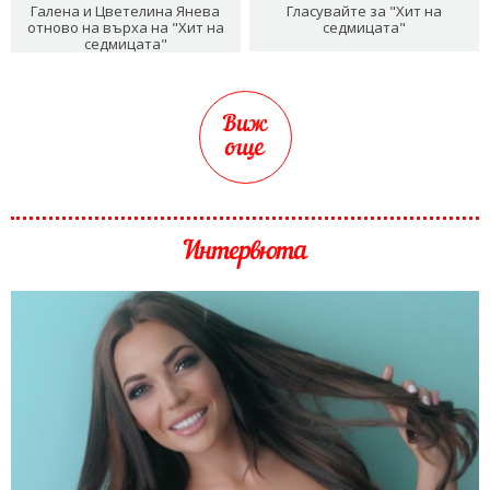
Галена и Цветелина Янева
Гласувайте за "Хит на
отново на върха на "Хит на
седмицата"
седмицата"
Виж
още
Интервюта