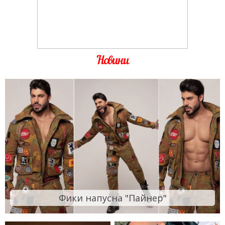
Новини
Фики напусна "Пайнер"