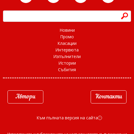
h
Новини
Промо
Класации
Интервюта
Изпълнители
Истории
Събития
Автори
Контакти
Към пълната версия на сайта
d