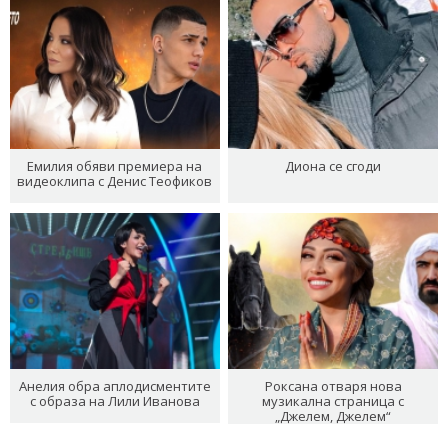
Емилия обяви премиера на
Диона се сгоди
видеоклипа с Денис Теофиков
Анелия обра аплодисментите
Роксана отваря нова
с образа на Лили Иванова
музикална страница с
„Джелем, Джелем“