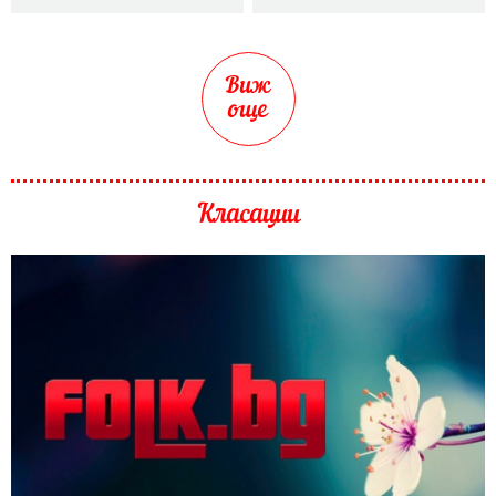
Виж
още
Класации