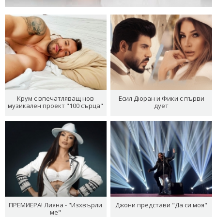
Крум с впечатляващ нов
Есил Дюран и Фики с първи
музикален проект "100 сърца"
дует
ПРЕМИЕРА! Лияна - "Изхвърли
Джони представи "Да си моя"
ме"