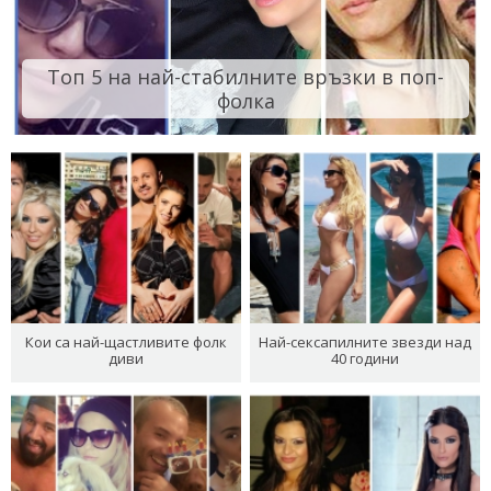
Топ 5 на най-стабилните връзки в поп-
фолка
Кои са най-щастливите фолк
Най-сексапилните звезди над
диви
40 години