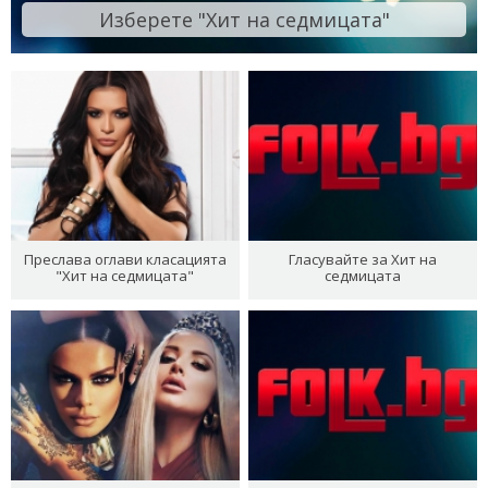
Изберете "Хит на седмицата"
Преслава оглави класацията
Гласувайте за Хит на
"Хит на седмицата"
седмицата