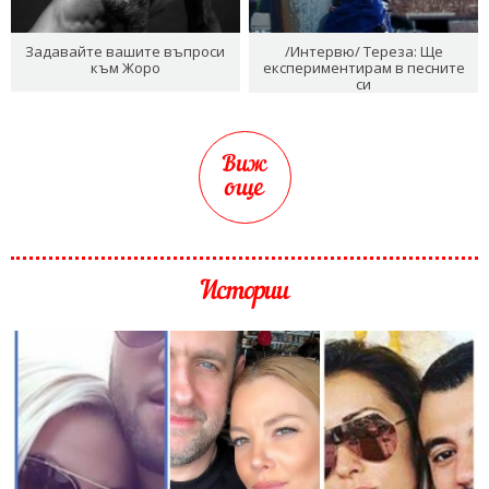
Задавайте вашите въпроси
/Интервю/ Тереза: Ще
към Жоро
експериментирам в песните
си
Виж
още
Истории