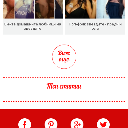
Вижте домашните любимци на
Поп-фолк звездите - преди и
звездите
сега
Виж
още
Топ статии