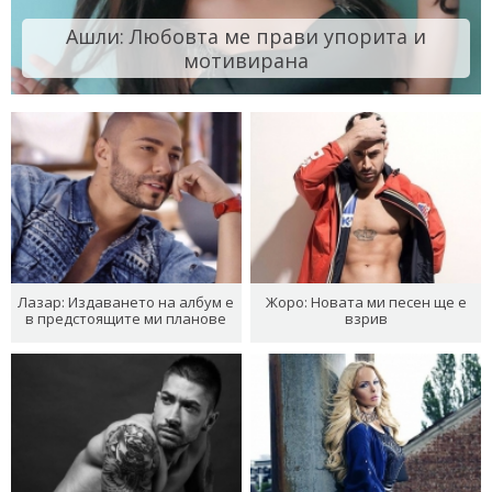
Ашли: Любовта ме прави упорита и
мотивирана
Лазар: Издаването на албум е
Жоро: Новата ми песен ще е
в предстоящите ми планове
взрив