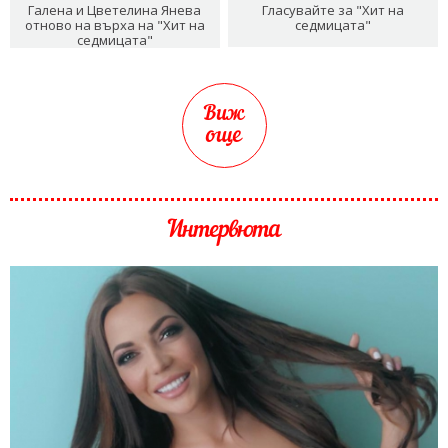
Галена и Цветелина Янева
Гласувайте за "Хит на
отново на върха на "Хит на
седмицата"
седмицата"
Виж
още
Интервюта