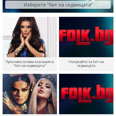
Изберете "Хит на седмицата"
Преслава оглави класацията
Гласувайте за Хит на
"Хит на седмицата"
седмицата