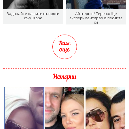
Задавайте вашите въпроси
/Интервю/ Тереза: Ще
към Жоро
експериментирам в песните
си
Виж
още
Истории