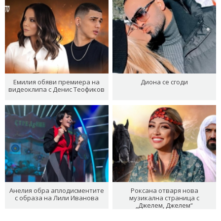
Емилия обяви премиера на
Диона се сгоди
видеоклипа с Денис Теофиков
Анелия обра аплодисментите
Роксана отваря нова
с образа на Лили Иванова
музикална страница с
„Джелем, Джелем“