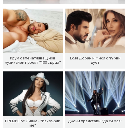
Крум с впечатляващ нов
Есил Дюран и Фики с първи
музикален проект "100 сърца"
дует
ПРЕМИЕРА! Лияна - "Изхвърли
Джони представи "Да си моя"
ме"