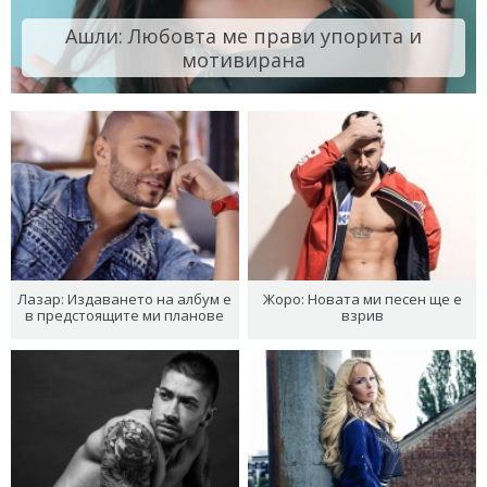
Ашли: Любовта ме прави упорита и
мотивирана
Лазар: Издаването на албум е
Жоро: Новата ми песен ще е
в предстоящите ми планове
взрив