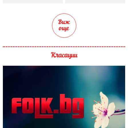
Виж
още
Класации