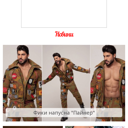
Новини
Фики напусна "Пайнер"