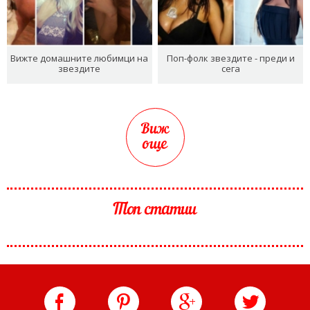
Вижте домашните любимци на
Поп-фолк звездите - преди и
звездите
сега
Виж
още
Топ статии