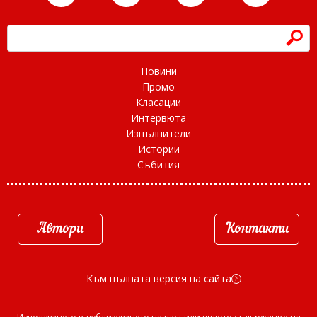
h
Новини
Промо
Класации
Интервюта
Изпълнители
Истории
Събития
Автори
Контакти
Към пълната версия на сайта
d