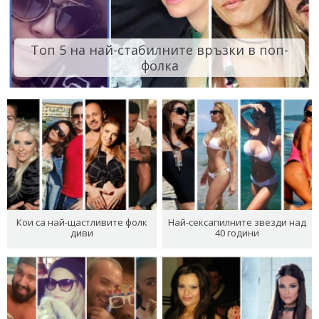
Топ 5 на най-стабилните връзки в поп-
фолка
Кои са най-щастливите фолк
Най-сексапилните звезди над
диви
40 години