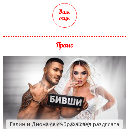
Виж
още
Промо
Галин и Диона се събраха след раздялата