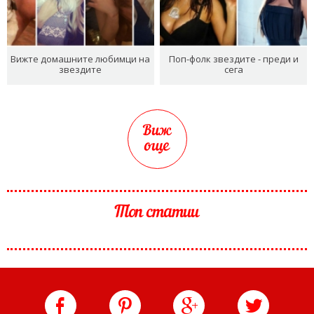
Вижте домашните любимци на
Поп-фолк звездите - преди и
звездите
сега
Виж
още
Топ статии