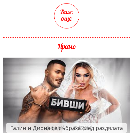
Виж
още
Промо
Галин и Диона се събраха след раздялата