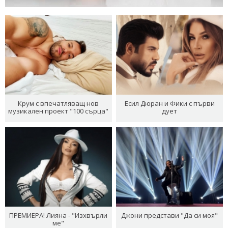
Крум с впечатляващ нов
Есил Дюран и Фики с първи
музикален проект "100 сърца"
дует
ПРЕМИЕРА! Лияна - "Изхвърли
Джони представи "Да си моя"
ме"