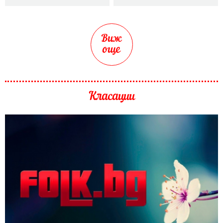
Виж
още
Класации