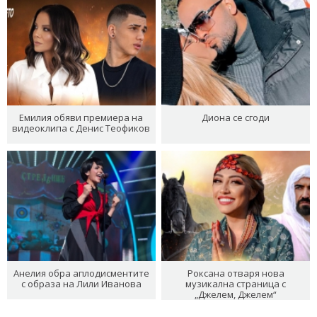
Емилия обяви премиера на
Диона се сгоди
видеоклипа с Денис Теофиков
Анелия обра аплодисментите
Роксана отваря нова
с образа на Лили Иванова
музикална страница с
„Джелем, Джелем“