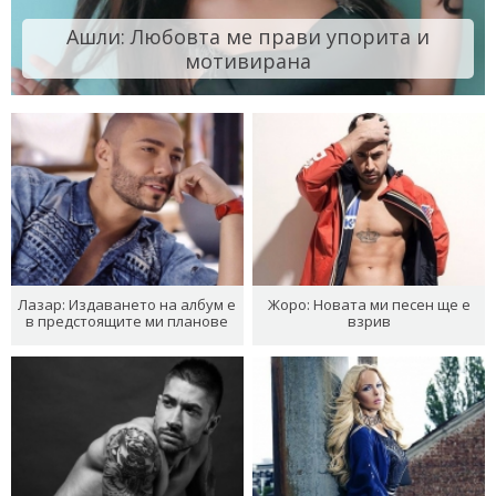
Ашли: Любовта ме прави упорита и
мотивирана
Лазар: Издаването на албум е
Жоро: Новата ми песен ще е
в предстоящите ми планове
взрив