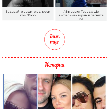
Задавайте вашите въпроси
/Интервю/ Тереза: Ще
към Жоро
експериментирам в песните
си
Виж
още
Истории