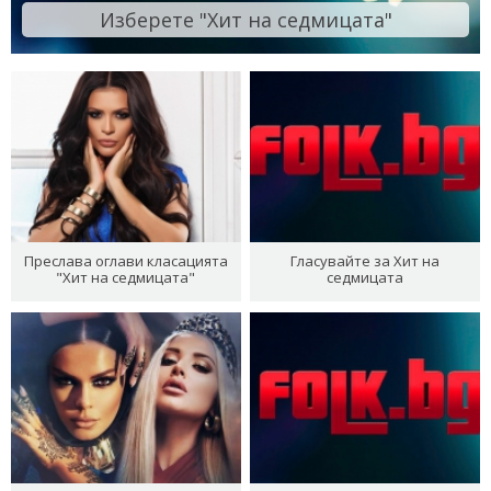
Изберете "Хит на седмицата"
Преслава оглави класацията
Гласувайте за Хит на
"Хит на седмицата"
седмицата