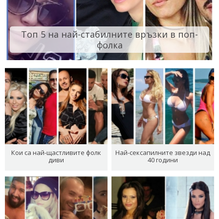
Топ 5 на най-стабилните връзки в поп-
фолка
Кои са най-щастливите фолк
Най-сексапилните звезди над
диви
40 години