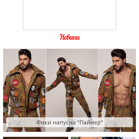
Новини
Фики напусна "Пайнер"