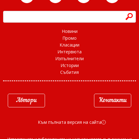
h
Новини
Промо
Класации
Интервюта
Изпълнители
Истории
Събития
Автори
Контакти
Към пълната версия на сайта
d