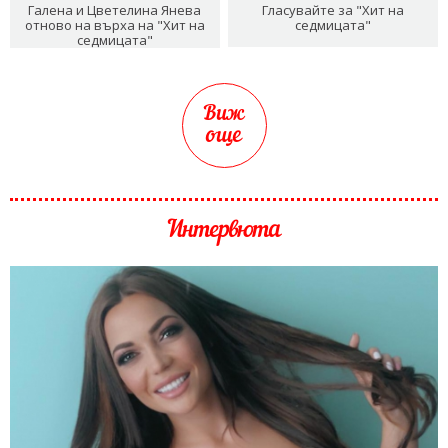
Галена и Цветелина Янева
Гласувайте за "Хит на
отново на върха на "Хит на
седмицата"
седмицата"
Виж
още
Интервюта