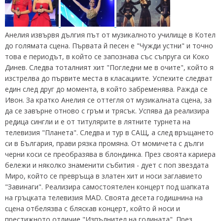
Анелия извървя дългия път от музикалното училище в Котел
до голямата сцена. Първата й песен е "Чужди устни" и точно
това е периодът, в който се запознава със съпруга си Коко
Динев. Следва тоталният хит "Погледни ме в очите", който я
изстрелва до първите места в класациите. Успехите следват
един след друг до момента, в който забременява. Ражда се
Ивон. За кратко Анелия се оттегля от музикалната сцена, за
да се завърне отново с гръм и трясък. Успява да реализира
редица сингли и е от титулярите в лятните турнета на
телевизия "Планета". Следва и тур в САЩ, а след връщането
си в България, прави рязка промяна. От момичета с дълги
черни коси се преобразява в блондинка. През своята кариера
бележи и няколко знаменити събития - дует с поп звездата
Миро, който се превръща в златен хит и носи заглавието
"Завинаги". Реализира самостоятелен концерт под шапката
на гръцката телевизия MAD. Своята десета годишнина на
сцена отбелязва с бляскав концерт, който й носи и
престижното отличие "Изпълнител на годината". През