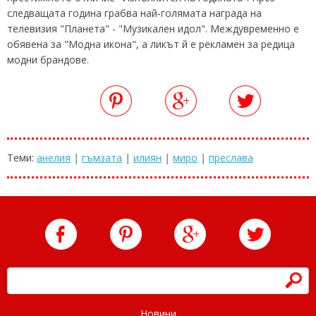
следващата година грабва най-голямата награда на
телевизия "Планета" - "Музикален идол". Междувременно е
обявена за "Модна икона", а ликът й е рекламен за редица
модни брандове.
Теми:
анелия
|
гъмзата
|
илиян
|
миро
|
преслава
h
Новини