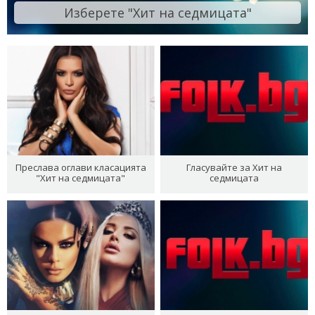
Изберете "Хит на седмицата"
Преслава оглави класацията
Гласувайте за Хит на
"Хит на седмицата"
седмицата