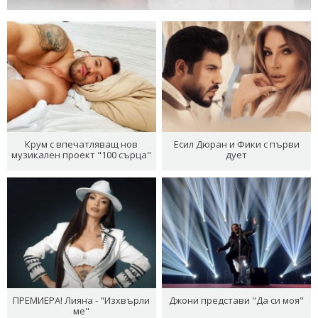
Крум с впечатляващ нов
Есил Дюран и Фики с първи
музикален проект "100 сърца"
дует
ПРЕМИЕРА! Лияна - "Изхвърли
Джони представи "Да си моя"
ме"