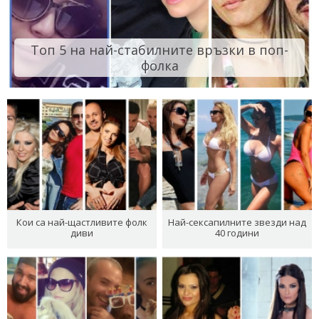
Топ 5 на най-стабилните връзки в поп-
фолка
Кои са най-щастливите фолк
Най-сексапилните звезди над
диви
40 години