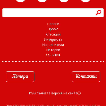
h
Новини
Промо
Класации
Интервюта
Изпълнители
Истории
Събития
Автори
Контакти
Към пълната версия на сайта
d