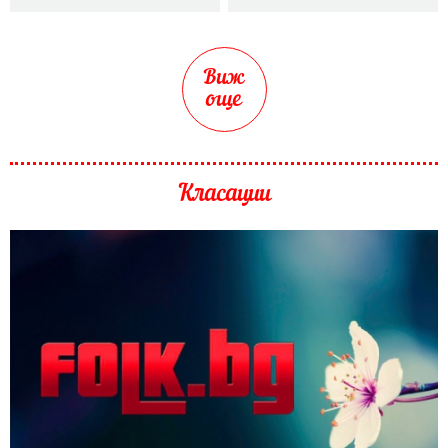
Виж
още
Класации