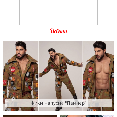
Новини
Фики напусна "Пайнер"