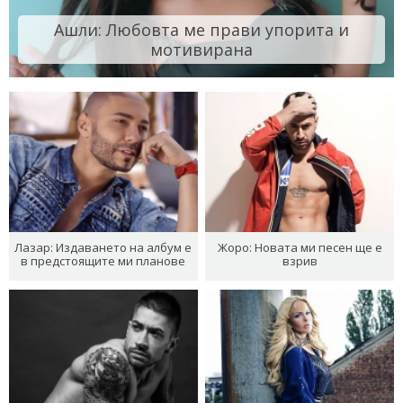
Ашли: Любовта ме прави упорита и
мотивирана
Лазар: Издаването на албум е
Жоро: Новата ми песен ще е
в предстоящите ми планове
взрив