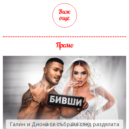
Виж
още
Промо
Галин и Диона се събраха след раздялата