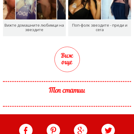
Вижте домашните любимци на
Поп-фолк звездите - преди и
звездите
сега
Виж
още
Топ статии