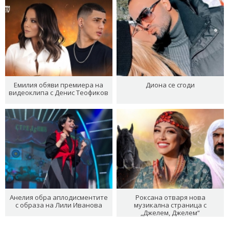
Емилия обяви премиера на
Диона се сгоди
видеоклипа с Денис Теофиков
Анелия обра аплодисментите
Роксана отваря нова
с образа на Лили Иванова
музикална страница с
„Джелем, Джелем“