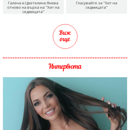
Галена и Цветелина Янева
Гласувайте за "Хит на
отново на върха на "Хит на
седмицата"
седмицата"
Виж
още
Интервюта