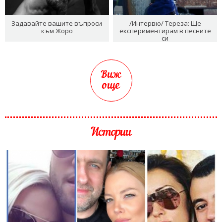
Задавайте вашите въпроси
/Интервю/ Тереза: Ще
към Жоро
експериментирам в песните
си
Виж
още
Истории