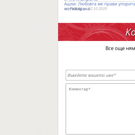
Ашли: Любовта ме прави упорита
мотивирана
от
Folk.bg
на 02.10.2020
К
Все още ням