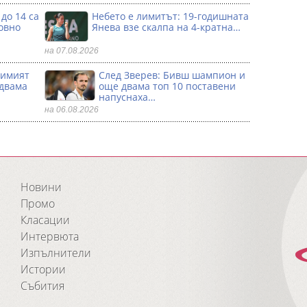
до 14 са
Небето е лимитът: 19-годишната
овно
Янева взe скалпа на 4-кратна…
на 07.08.2026
димият
След Зверев: Бивш шампион и
 двама
още двама топ 10 поставени
напуснаха…
на 06.08.2026
Новини
Промо
Класации
Интервюта
Изпълнители
Истории
Събития