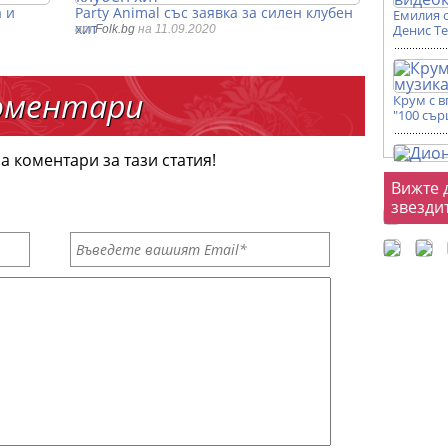
 и
Party Animal със заявка за силен клубен
Емилия 
хит
Денис Т
от
Folk.bg
на 11.09.2020
оментари
Крум с 
"100 сър
а коментари за тази статия!
Фот
Вижте 
звезди