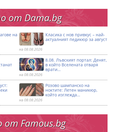
о от Dama.bg
агове на
Класика с нов привкус – най-
актуалният педикюр за август
на 08.08.2026
8.08. Лъвският портал: Денят,
станат
в който Вселената отваря
врати…
на 08.08.2026
уст:
Розово шампанско на
секи
ноктите: Летен маникюр,
който изглежда…
на 08.08.2026
 от Famous.bg