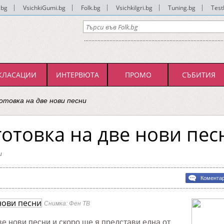
.bg
|
VsichkiGumi.bg
|
Folk.bg
|
VsichkiIgri.bg
|
Tuning.bg
|
Test
КЛАСАЦИИ
ИНТЕРВЮТА
ПРОМО
СЪБИТИЯ
отовка на две нови песни
готовка на две нови пес
и
Комента
вка
Снимка: Фен ТВ
е нови песни и скоро ще я представи една от