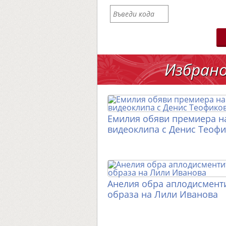
Избран
Емилия обяви премиера н
видеоклипа с Денис Теоф
Анелия обра аплодисменти
образа на Лили Иванова