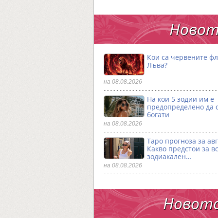
Новот
Кои са червените фл
Лъва?
на 08.08.2026
На кои 5 зодии им е
предопределено да 
богати
на 08.08.2026
Таро прогноза за авг
Какво предстои за в
зодиакален…
на 08.08.2026
Новото