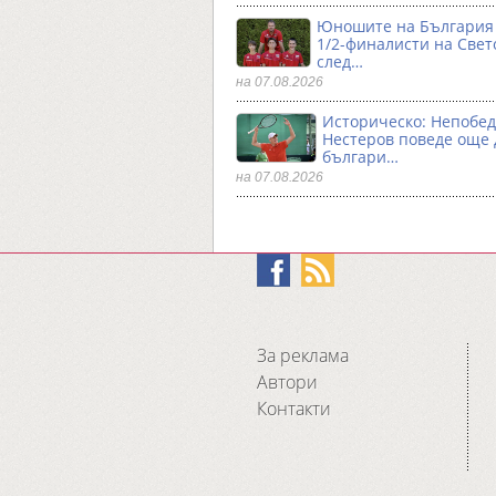
Юношите на България 
1/2-финалисти на Свет
след…
на 07.08.2026
Историческо: Непобе
Нестеров поведе още
българи…
на 07.08.2026
За реклама
Автори
Контакти