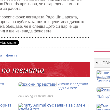
on Records признава, че е заредена с много
 за работа.
 проект с фолк легендата Радо Шишарката,
хареса на публиката, която оцени мелодичното
лка обещава, че в следващото си парче ще
унд и ще изненада феновете.
|
на
фен тв
НОВИ
 по темата
Галин и 
ото
Джони представи
"Да си моя"
"Пайнер
от
Folk.bg
на 02.06.2021