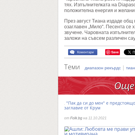
тях. Изпълнителката на Diapas
положителна енергия и желание
През август Тиана издаде общ
озаглавен „Мило“. Песента се 
звучене. Чаровната изпълните
заложи на съвсем различен са
Save
Коментари
Теми
|
диапазон рекърдс
тиа
Още
"Пак да си до мен" е предстоящ
заглавие от Крум
от
Folk.bg
на 11.10.2021