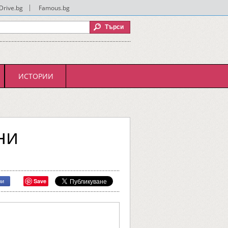
Drive.bg
|
Famous.bg
ИСТОРИИ
ни
Save
ри