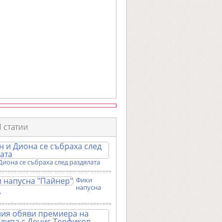
 статии
Диона се събраха след раздялата
Фики
напусна
"