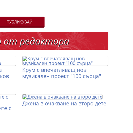
ПУБЛИКУВАЙ
о от редактора
а
Крум с впечатляващ нов
иков
музикален проект "100 сърца"
Джена в очакване на второ дете
те с