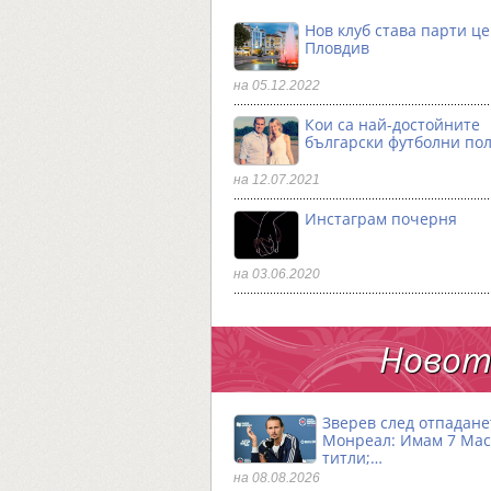
Нов клуб става парти ц
Пловдив
на 05.12.2022
Кои са най-достойните
български футболни по
на 12.07.2021
Инстаграм почерня
на 03.06.2020
Новото
Зверев след отпадане
Монреал: Имам 7 Ма
титли;…
на 08.08.2026