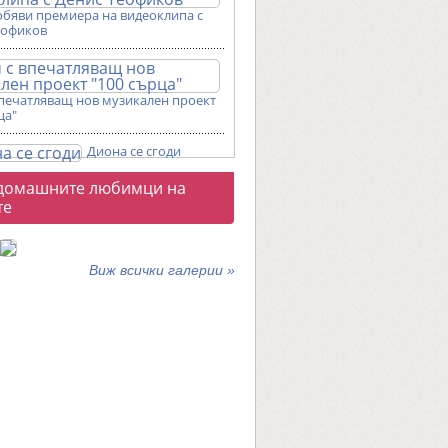
обяви премиера на видеоклипа с
еофиков
впечатляващ нов музикален проект
ца"
Диона се сгоди
о
домашните любимци на
галерии
те
Виж всички галерии »