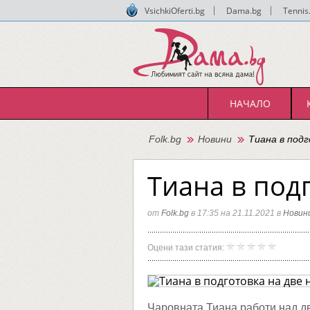
VsichkiOferti.bg
|
Dama.bg
|
Tennis
НАЧАЛО
Folk.bg
Новини
Тиана в подг
Тиана в под
от
Folk.bg
в 17:35 на 21.11.2021 в
Новин
Тиана
Folk.bg
Оцени тази статия:
в
подгото
на
две
нови
песни
Чаровната Тиана работи над дв