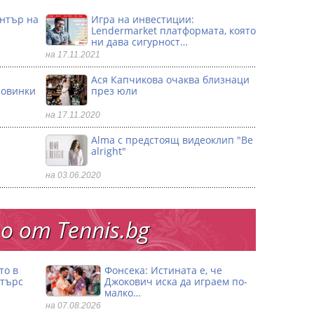
ентър на
Игра на инвестиции:
Lendermarket платформата, която
ни дава сигурност…
на 17.11.2021
Ася Капчикова очаква близнаци
ловинки
през юли
на 17.11.2020
Alma с предстоящ видеоклип "Be
alright"
на 03.06.2020
 от Тennis.bg
то в
Фонсека: Истината е, че
стърс
Джокович иска да играем по-
малко…
на 07.08.2026