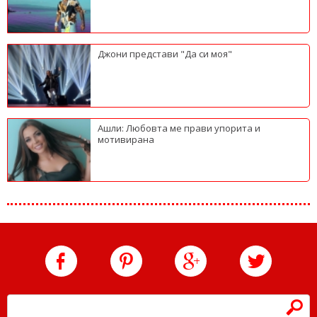
Джони представи "Да си моя"
Ашли: Любовта ме прави упорита и
мотивирана
h