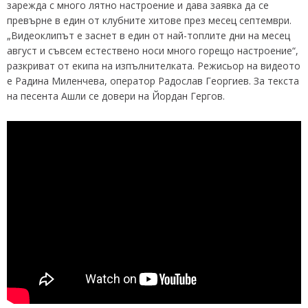
зарежда с много лятно настроение и дава заявка да се
превърне в един от клубните хитове през месец септември.
„Видеоклипът е заснет в един от най-топлите дни на месец
август и съвсем естествено носи много горещо настроение“,
разкриват от екипа на изпълнителката. Режисьор на видеото
е Радина Миленчева, оператор Радослав Георгиев. За текста
на песента Ашли се довери на Йордан Гергов.