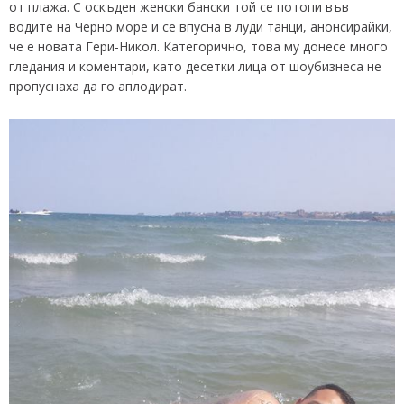
от плажа. С оскъден женски бански той се потопи във
водите на Черно море и се впусна в луди танци, анонсирайки,
че е новата Гери-Никол. Категорично, това му донесе много
гледания и коментари, като десетки лица от шоубизнеса не
пропуснаха да го аплодират.