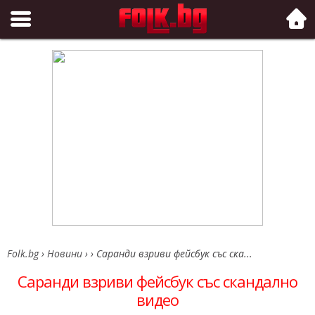
Folk.bg
Folk.bg
›
Новини
›
›
Саранди взриви фейсбук със ска...
Саранди взриви фейсбук със скандално
видео