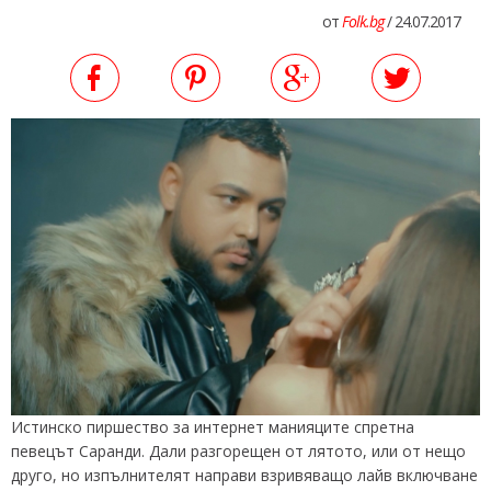
от
Folk.bg
/ 24.07.2017
Истинско пиршество за интернет манияците спретна
певецът Саранди. Дали разгорещен от лятото, или от нещо
друго, но изпълнителят направи взривяващо лайв включване