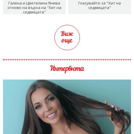
Галена и Цветелина Янева
Гласувайте за "Хит на
отново на върха на "Хит на
седмицата"
седмицата"
Виж
още
Интервюта