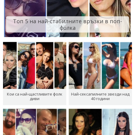
Топ 5 на най-стабилните връзки в поп-
фолка
Кои са най-щастливите фолк
Най-сексапилните звезди над
диви
40 години