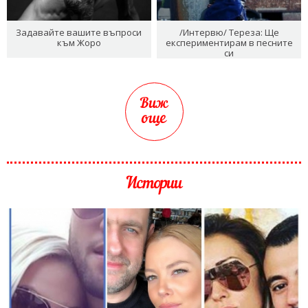
Задавайте вашите въпроси
/Интервю/ Тереза: Ще
към Жоро
експериментирам в песните
си
Виж
още
Истории