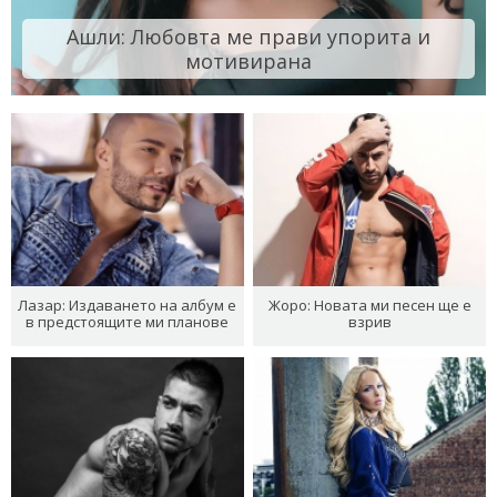
Ашли: Любовта ме прави упорита и
мотивирана
Лазар: Издаването на албум е
Жоро: Новата ми песен ще е
в предстоящите ми планове
взрив