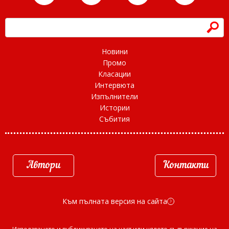
h
Новини
Промо
Класации
Интервюта
Изпълнители
Истории
Събития
Автори
Контакти
Към пълната версия на сайта
d