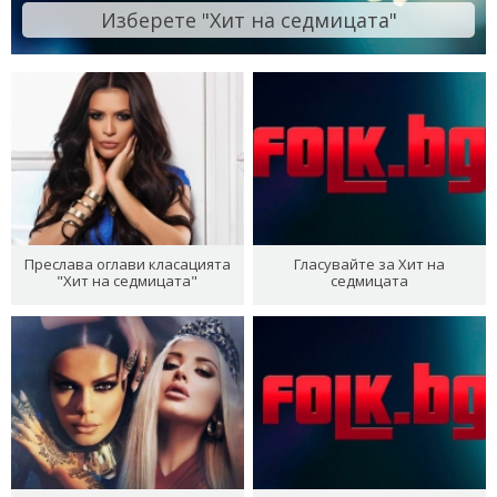
Изберете "Хит на седмицата"
Преслава оглави класацията
Гласувайте за Хит на
"Хит на седмицата"
седмицата