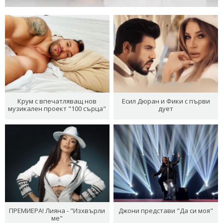
Крум с впечатляващ нов
Есил Дюран и Фики с първи
музикален проект "100 сърца"
дует
ПРЕМИЕРА! Лияна - "Изхвърли
Джони представи "Да си моя"
ме"