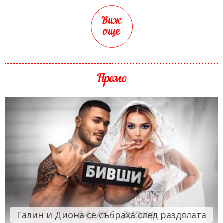
Виж
още
Промо
Галин и Диона се събраха след раздялата