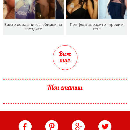
Вижте домашните любимци на
Поп-фолк звездите - преди и
звездите
сега
Виж
още
Топ статии