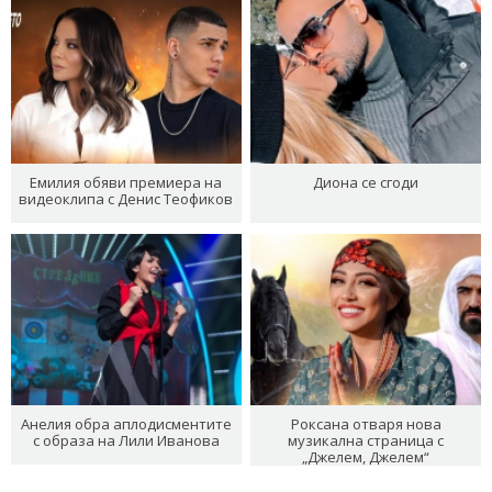
Емилия обяви премиера на
Диона се сгоди
видеоклипа с Денис Теофиков
Анелия обра аплодисментите
Роксана отваря нова
с образа на Лили Иванова
музикална страница с
„Джелем, Джелем“