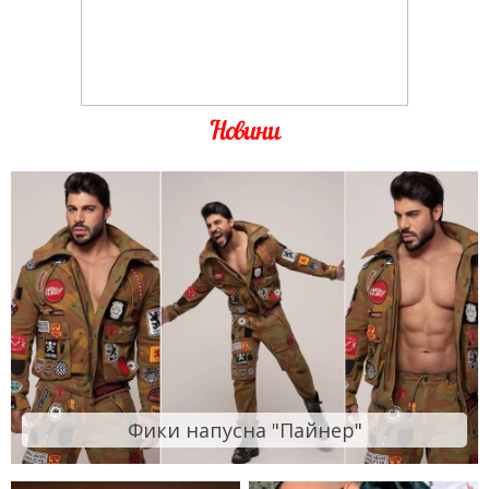
Новини
Фики напусна "Пайнер"