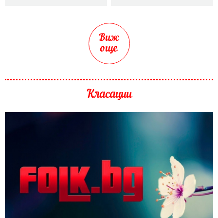
Виж
още
Класации